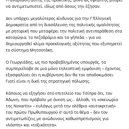
να αντιμετωπιστεί, ιδίως από όσους την έζησαν.
Δεν υπάρχει μεγαλύτερος κίνδυνος για την Γ΄ Ελληνική
Δημοκρατία από τη διασάλευση της πολιτικής ομαλότητας
με ρητορική που μεταφέρει την πολιτική αντιπαράθεση στα
καταγώγια, το πεζοδρόμιο και τα γήπεδα – για να
δημιουργηθεί κλίμα προεκλογικής οξύτητας που εξυπηρετεί
το σύστημα Μητσοτάκη.
Ο Γεωργιάδης, ως πιο προβεβλημένος υπουργός, τα
συμπεριέλαβε σε μια μόνο τηλεοπτική εμφάνιση – έχοντας
εξασφαλίσει ότι η κυβέρνηση δεν θα τον αποδοκιμάσει.
Γιατί είναι η δική της στρατηγική πόλωσης.
Κάποιος να εξηγήσει στο επιτελείο του Τσίπρα ότι, τον
Άδωνη, που πρόβαλε με άνεση ως… άλλοθι, τη «σκευωρία
της Novartis» – ευλόγως μετά την ολέθρια «αυτοκριτική»
του πρώην Πρωθυπουργού σ’ αυτό το θέμα – δεν τον
αντιμετωπίζεις με ανώδυνους καθωσπρεπισμούς για
«λάσπη» και «τοξικότητα».