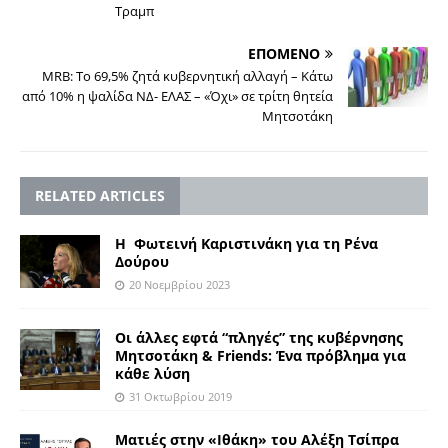
Τραμπ
ΕΠΟΜΕΝΟ
MRB: Το 69,5% ζητά κυβερνητική αλλαγή – Κάτω
από 10% η ψαλίδα ΝΔ- ΕΛΑΣ – «Όχι» σε τρίτη θητεία
Μητσοτάκη
RELATED ARTICLES
Η Φωτεινή Καριστινάκη για τη Ρένα
Δούρου
20 Νοεμβρίου 2023
Οι άλλες εφτά “πληγές” της κυβέρνησης
Μητσοτάκη & Friends: Ένα πρόβλημα για
κάθε λύση
31 Οκτωβρίου 2019
Ματιές στην «Ιθάκη» του Αλέξη Tσίπρα