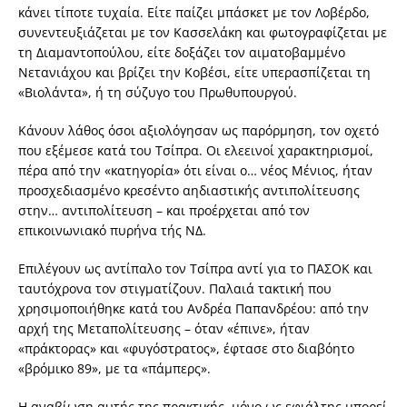
κάνει τίποτε τυχαία. Είτε παίζει μπάσκετ με τον Λοβέρδο,
συνεντευξιάζεται με τον Κασσελάκη και φωτογραφίζεται με
τη Διαμαντοπούλου, είτε δοξάζει τον αιματοβαμμένο
Νετανιάχου και βρίζει την Κοβέσι, είτε υπερασπίζεται τη
«Βιολάντα», ή τη σύζυγο του Πρωθυπουργού.
Κάνουν λάθος όσοι αξιολόγησαν ως παρόρμηση, τον οχετό
που εξέμεσε κατά του Τσίπρα. Οι ελεεινοί χαρακτηρισμοί,
πέρα από την «κατηγορία» ότι είναι ο… νέος Μένιος, ήταν
προσχεδιασμένο κρεσέντο αηδιαστικής αντιπολίτευσης
στην… αντιπολίτευση – και προέρχεται από τον
επικοινωνιακό πυρήνα τής ΝΔ.
Επιλέγουν ως αντίπαλο τον Τσίπρα αντί για το ΠΑΣΟΚ και
ταυτόχρονα τον στιγματίζουν. Παλαιά τακτική που
χρησιμοποιήθηκε κατά του Ανδρέα Παπανδρέου: από την
αρχή της Μεταπολίτευσης – όταν «έπινε», ήταν
«πράκτορας» και «φυγόστρατος», έφτασε στο διαβόητο
«βρόμικο 89», με τα «πάμπερς».
Η αναβίωση αυτής της πρακτικής, μόνο ως εφιάλτης μπορεί