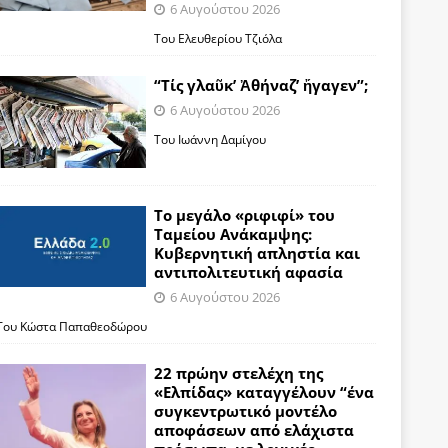
6 Αυγούστου 2026
Του Ελευθερίου Τζιόλα
“Τίς γλαῦκ’ Ἀθήναζ’ ἤγαγεν”;
6 Αυγούστου 2026
Του Ιωάννη Δαμίγου
Το μεγάλο «ριφιφί» του
Ταμείου Ανάκαμψης:
Κυβερνητική απληστία και
αντιπολιτευτική αφασία
6 Αυγούστου 2026
Του Κώστα Παπαθεοδώρου
22 πρώην στελέχη της
«Ελπίδας» καταγγέλουν “ένα
συγκεντρωτικό μοντέλο
αποφάσεων από ελάχιστα