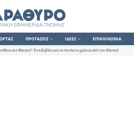
ΟΡΤΑΖ
ΠΡΟΤΑΣΕΙΣ
ΙΔΕΕΣ
ΕΠΙΚΟΙΝΩΝΙΑ
ίθεια στο θάνατο”: Ένα βιβλίο για τα πενήντα χρόνια από τον θάνατό
α το ποιος κοροϊδεύει ποιον Αλέξη
ΑΝΑΓΝΩΣΕΙΣ
 ισχυρίστηκα ότι δεν υπάρχει παρακολούθηση και κέντρο το οποίο
τεί θερμά όσους σπεύδουν να το ενισχύσουν – Συνεχίζουμε
FLASH
ίας θα κινηθεί στην αντίθετη κατεύθυνση
ΑΝΑΓΝΩΣΕΙΣ
ΠΡΟΣΩΠΟΓΡΑΦΙΕΣ
ίλημμα των εκλογών
ΑΝΑΓΝΩΣΕΙΣ