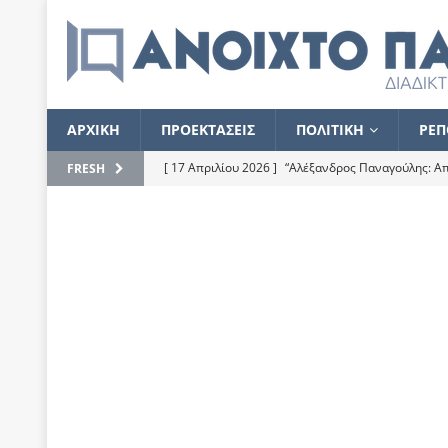
ΑΡΧΙΚΗ
ΠΡΟΕΚΤΑΣΕΙΣ
ΠΟΛΙΤΙΚΗ
ΡΕΠ
[ 17 Απριλίου 2026 ]
“Αλέξανδρος Παναγούλης: Απε
FRESH
του
ΕΠΙΛΟΓΕΣ
[ 17 Φεβρουαρίου 2026 ]
Απορίες και η απορία γι
[ 7 Νοεμβρίου 2022 ]
Kυρ. Μητσοτάκης: “Ουδέποτε
χειρίζεται το λογισμικό Predator”
ΡΕΠΟΡΤΑΖ
[ 21 Ιουλίου 2021 ]
Το Ανοιχτό Παράθυρο ευχαρισ
[ 15 Σεπτεμβρίου 2020 ]
Το εκκρεμές της οικονομ
[ 14 Ιουλίου 2020 ]
Κ. Καραμανλής: Κασσάνδρα
[ 4 Ιουλίου 2020 ]
Το σκληρό φθινόπωρο και το δ