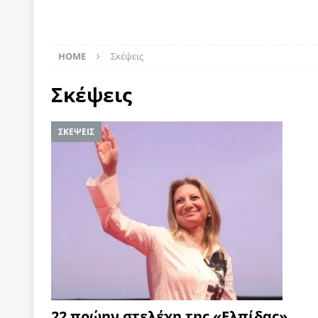
[ 22 Μαΐου 2020 ]
Μακάριος Λαζαρίδης: Έργο!
Π
[ 7 Αυγούστου 2026 ]
Οι μαθητευόμενοι μάγοι της
HOME
Σκέψεις
[ 6 Αυγούστου 2026 ]
Κ. Μητσοτάκης, Α. Τσίπρας, 
Σκέψεις
-και οι εκλογές της Άνοιξης
ΑΠΟΨΕΙΣ
[ 6 Αυγούστου 2026 ]
“Τίς γλαῦκ’ Ἀθήναζ’ ἤγαγεν”;
ΣΚΕΨΕΙΣ
[ 6 Αυγούστου 2026 ]
Το μεγάλο «ριφιφί» του Ταμ
ΑΠΟΨΕΙΣ
[ 6 Αυγούστου 2026 ]
22 πρώην στελέχη της «Ελπ
ελάχιστα πρόσωπα, με λογικές “αυλών”, μηχανισ
[ 6 Αυγούστου 2026 ]
Δόμνα Μιχαηλίδου: Αξιοπρ
[ 6 Αυγούστου 2026 ]
Η δημοκρατία της διαχείρισ
[ 6 Αυγούστου 2026 ]
Σπρώχνουμε τη ζωή μας…
[ 5 Αυγούστου 2026 ]
Κυριάκος Μητσοτάκης: Αναλ
22 πρώην στελέχη της «Ελπίδας»