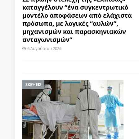
καταγγέλουν “ένα συγκεντρωτικό
[ 4 Αυγούστου 2026 ]
Θα ανήκεις όπου ανήκει το 
μοντέλο αποφάσεων από ελάχιστα
[ 4 Αυγούστου 2026 ]
Η γενεαλογία του φασισμού
πρόσωπα, με λογικές “αυλών”,
ΠΑΡΕΜΒΑΣΕΙΣ
μηχανισμών και παρασκηνιακών
[ 4 Αυγούστου 2026 ]
Εφημερίδα «Εστία»: Όταν η 
ανταγωνισμών”
6 Αυγούστου 2026
[ 4 Αυγούστου 2026 ]
Η συμφωνία πυρηνικής συν
[ 4 Αυγούστου 2026 ]
Τα γεγονότα της Τηλλυρίας 
[ 4 Αυγούστου 2026 ]
Tηλεοπτικοί “Mega-Fiers”…
ΣΚΕΨΕΙΣ