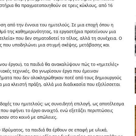
αστήρια θα πραγματοποιηθούν σε τρεις κύκλους, από 16
ΑΠΟΨΕΙΣ
ς παράταξης: Ο λαός θέλει, αλλά τα κόμματα της αντιπολίτευσης δεν
υση από την έννοια του ημιτελούς. Σε μια εποχή όπου η
μό της καθημερινότητας, τα εργαστήρια προτείνουν μια
α της αθωότητας;» Το «αίνιγμα»και η «λύση» του μέσα από τον
τελεία» που δεν σηματοδοτεί το τέλος, αλλά τη συνέχεια. Ο
ς που υποδηλώνει μια στιγμή σκέψης, μετάβασης και
είου και οι Ρήτρες του ESM
ΑΠΟΨΕΙΣ
ου έργου), τα παιδιά θα ανακαλύψουν πώς το «ημιτελές»
 ισχύς για την Ελλάδα
ΑΠΟΨΕΙΣ
σιακές τεχνικές. Θα γνωρίσουν έργα που έμειναν
ργήματα που δεν ολοκληρώθηκαν ποτέ από τους δημιουργούς
εγελοιοποιήθη εμφανιζόμενη»: Το άδοξο βήμα της Μ. Καρυστιανού
α μια κλειστή πράξη, αλλά μια διαδικασία που εξελίσσεται
δοχές του ημιτελούς: ως συνειδητή επιλογή, ως αποτέλεσμα
που αφήνει το έργο ανοιχτό, ενώ εξετάζει περιπτώσεις
σαν στο κοινό με απώλειες.
 Ιδρύματος, τα παιδιά θα έρθουν σε επαφή με υλικά,