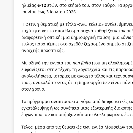
ηλικίας
6-12
ετών, στο κτήριό του, στον Ταύρο. Τα εργ
των δύο κομμάτων και όχι Ανδρουλάκη -Τσίπρα.
Ιουνίου έως 3 Ιουλίου 2026.
[ 3 Αυγούστου 2026 ]
Η τραγωδία της δημοκρατική
Η φετινή θεματική με τίτλο «Άνω τελεία» αντλεί έμπνε
μπορούν να φέρουν την αλλαγή
ΠΡΟΕΚΤΑΣΕΙΣ
ταχύτητα και το αποτέλεσμα συχνά καθορίζουν τον ρυθ
[ 3 Αυγούστου 2026 ]
Γιατί λιγοστεύουν «τα χρόνι
διαφορετική οπτική: μια δημιουργική παύση, μια «άνω 
τίτλος παραπέμπει στο σχεδόν ξεχασμένο σημείο στίξη
εμβληματικό «Πολίτη Κέιν»
ΠΑΡΕΜΒΑΣΕΙΣ
ανοιχτής προοπτικής.
[ 3 Αυγούστου 2026 ]
Το Νομικό DNA του Υπερταμ
Με οδηγό την έννοια του
non
finito
(του μη ολοκληρωμέν
[ 3 Αυγούστου 2026 ]
Το γάλλιο και η γεωπολιτική
εμφανίζεται στην τέχνη, τη λογοτεχνία και τις παραδο
ανολοκλήρωτα, ιστορίες με ανοιχτό τέλος και τεχνου
[ 3 Αυγούστου 2026 ]
«Εδοξάσθη κρυπτομένη και 
τους, ανακαλύπτοντας ότι η δημιουργία δεν είναι πάντ
ΠΑΡΕΜΒΑΣΕΙΣ
στον χρόνο.
Το πρόγραμμα αναπτύσσεται γύρω από διαφορετικές εκ
εγκατάλειψης ή ως συνέπεια μιας εξωτερικής διακοπής 
έργων που, αν και υπήρξαν κάποτε ολοκληρωμένα, έφτα
Τέλος, μέσα από τις θεματικές των εννέα Μουσείων του