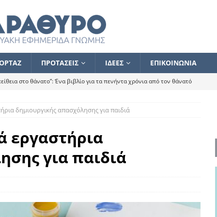
ΟΡΤΑΖ
ΠΡΟΤΑΣΕΙΣ
ΙΔΕΕΣ
ΕΠΙΚΟΙΝΩΝΙΑ
ίθεια στο θάνατο”: Ένα βιβλίο για τα πενήντα χρόνια από τον θάνατό
τήρια δημιουργικής απασχόλησης για παιδιά
α το ποιος κοροϊδεύει ποιον Αλέξη
ΑΝΑΓΝΩΣΕΙΣ
 ισχυρίστηκα ότι δεν υπάρχει παρακολούθηση και κέντρο το οποίο
ά εργαστήρια
ησης για παιδιά
τεί θερμά όσους σπεύδουν να το ενισχύσουν – Συνεχίζουμε
FLASH
ίας θα κινηθεί στην αντίθετη κατεύθυνση
ΑΝΑΓΝΩΣΕΙΣ
ΠΡΟΣΩΠΟΓΡΑΦΙΕΣ
ίλημμα των εκλογών
ΑΝΑΓΝΩΣΕΙΣ