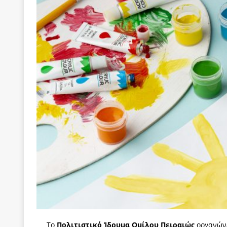
[ 22 Μαΐου 2020 ]
Μακάριος Λαζαρίδης: Έργο!
Π
[ 4 Αυγούστου 2026 ]
Θα ανήκεις όπου ανήκει το 
[ 4 Αυγούστου 2026 ]
Η γενεαλογία του φασισμού
ΠΑΡΕΜΒΑΣΕΙΣ
[ 4 Αυγούστου 2026 ]
Εφημερίδα «Εστία»: Όταν η 
[ 4 Αυγούστου 2026 ]
Η συμφωνία πυρηνικής συν
[ 4 Αυγούστου 2026 ]
Τα γεγονότα της Τηλλυρίας 
[ 4 Αυγούστου 2026 ]
Tηλεοπτικοί “Mega-Fiers”…
[ 4 Αυγούστου 2026 ]
Κώστας Τσουκαλάς: Αντιπολ
[ 4 Αυγούστου 2026 ]
Ο Ιωάννης Μεταξάς και η 4
δικτάτορας
ΕΠΙΛΟΓΕΣ
[ 3 Αυγούστου 2026 ]
Η ελευθεροτυπία δεν απειλε
[ 3 Αυγούστου 2026 ]
ΠΑΣΟΚ ή ΕΛ.ΑΣ.; Γιατί η μά
Το
Πολιτιστικό Ίδρυμα Ομίλου Πειραιώς
οργανώνε