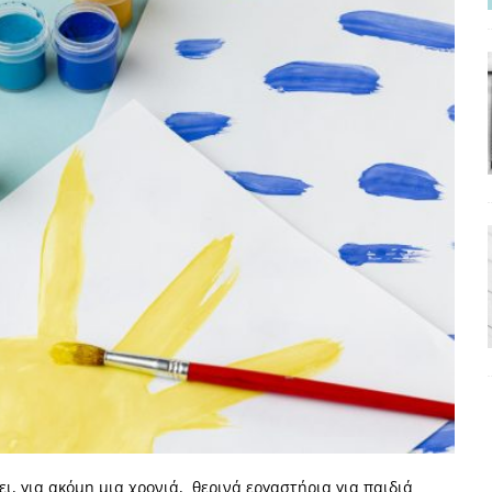
ΡΟΣΩΠΟΓΡΑΦΙΕΣ
νερό
ΑΝΑΓΝΩΣΕΙΣ
: από τον Αντιδιαφωτισμό στον ψηφιακό Κοινωνικό Δαρβινισμό
δημοσιογραφία βάζει τα χέρια της και βγάζει τα μάτια της
ΑΠΟΨΕΙΣ
εργασίας ΗΠΑ-Σαουδικής Αραβίας
ΑΠΟΨΕΙΣ
και το Σχέδιο Άτσεσον
ΑΠΟΨΕΙΣ
ΑΠΟΨΕΙΣ
ίτευση
ΠΡΟΒΟΛΕΣ
η Αυγούστου: Πώς ένας αποτυχημένος κοινοβουλευτικός έγινε
ίται και δεν εκβιάζεται
ΠΑΡΕΜΒΑΣΕΙΣ
χη της δεύτερης θέσης είναι (πολύ) ανοιχτή ακόμη. Προς αναμέτρηση
ι, για ακόμη μια χρονιά, θερινά εργαστήρια για παιδιά