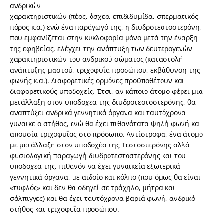
ανδρικών
χαρακτηριστικών (πέος, όσχεο, επιδιδυμίδα, σπερματικός
πόρος κ.α.) ενώ ένα παράγωγό της, η διυδροτεστοστερόνη,
που εμφανίζεται στην κυκλοφορία μόνο μετά την έναρξη
της εφηβείας, ελέγχει την ανάπτυξη των δευτερογενών
χαρακτηριστικών του ανδρικού σώματος (καταστολή
ανάπτυξης μαστού, τριχοφυΐα προσώπου, εκβάθυνση της
φωνής κ.α.). Διαφορετικές ορμόνες προϋποθέτουν και
διαφορετικούς υποδοχείς. Έτσι, αν κάποιο άτομο φέρει μια
μετάλλαξη στον υποδοχέα της διυδροτεστοστερόνης, θα
αναπτύξει ανδρικά γεννητικά όργανα και ταυτόχρονα
γυναικείο στήθος, ενώ θα έχει πιθανότατα ψηλή φωνή και
απουσία τριχοφυΐας στο πρόσωπο. Αντίστροφα, ένα άτομο
με μετάλλαξη στον υποδοχέα της Τεστοστερόνης αλλά
φυσιολογική παραγωγή διυδροτεστοστερόνης και του
υποδοχέα της, πιθανόν να έχει γυναικεία εξωτερικά
γεννητικά όργανα, με αιδοίο και κόλπο (που όμως θα είναι
«τυφλός» και δεν θα οδηγεί σε τράχηλο, μήτρα και
σάλπιγγες) και θα έχει ταυτόχρονα βαριά φωνή, ανδρικό
στήθος και τριχοφυΐα προσώπου.