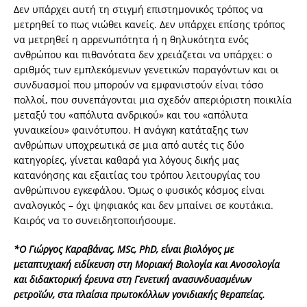
Δεν υπάρχει αυτή τη στιγμή επιστημονικός τρόπος να
μετρηθεί το πως νιώθει κανείς. Δεν υπάρχει επίσης τρόπος
να μετρηθεί η αρρενωπότητα ή η θηλυκότητα ενός
ανθρώπου και πιθανότατα δεν χρειάζεται να υπάρχει: ο
αριθμός των εμπλεκόμενων γενετικών παραγόντων και οι
συνδυασμοί που μπορούν να εμφανιστούν είναι τόσο
πολλοί, που συνεπάγονται μια σχεδόν απεριόριστη ποικιλία
μεταξύ του «απόλυτα ανδρικού» και του «απόλυτα
γυναικείου» φαινότυπου. Η ανάγκη κατάταξης των
ανθρώπων υποχρεωτικά σε μια από αυτές τις δύο
κατηγορίες, γίνεται καθαρά για λόγους δικής μας
κατανόησης και εξαιτίας του τρόπου λειτουργίας του
ανθρώπινου εγκεφάλου. Όμως ο φυσικός κόσμος είναι
αναλογικός – όχι ψηφιακός και δεν μπαίνει σε κουτάκια.
Καιρός να το συνειδητοποιήσουμε.
*Ο Γιώργος Καραβάνας, MSc, PhD, είναι βιολόγος με
μεταπτυχιακή ειδίκευση στη Μοριακή Βιολογία και Ανοσολογία
και διδακτορική έρευνα στη Γενετική ανασυνδυασμένων
ρετροϊών, στα πλαίσια πρωτοκόλλων γονιδιακής θεραπείας.