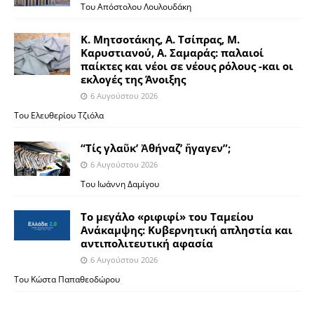
Του Απόστολου Λουλουδάκη
Κ. Μητσοτάκης, Α. Τσίπρας, Μ.
Καρυστιανού, Α. Σαμαράς: παλαιοί
παίκτες και νέοι σε νέους ρόλους -και οι
εκλογές της Άνοιξης
6 Αυγούστου 2026
Του Ελευθερίου Τζιόλα
“Τίς γλαῦκ’ Ἀθήναζ’ ἤγαγεν”;
6 Αυγούστου 2026
Του Ιωάννη Δαμίγου
Το μεγάλο «ριφιφί» του Ταμείου
Ανάκαμψης: Κυβερνητική απληστία και
αντιπολιτευτική αφασία
6 Αυγούστου 2026
Του Κώστα Παπαθεοδώρου