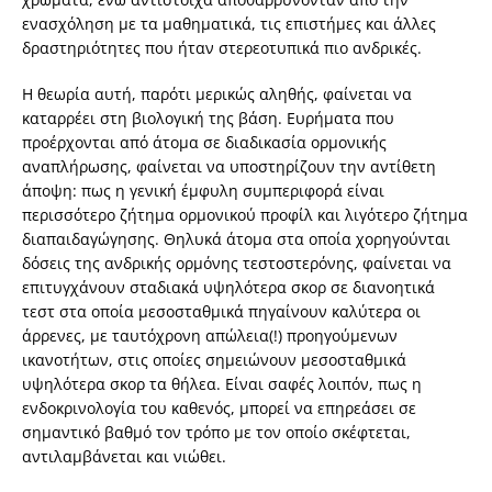
ενασχόληση με τα μαθηματικά, τις επιστήμες και άλλες
δραστηριότητες που ήταν στερεοτυπικά πιο ανδρικές.
Η θεωρία αυτή, παρότι μερικώς αληθής, φαίνεται να
καταρρέει στη βιολογική της βάση. Ευρήματα που
προέρχονται από άτομα σε διαδικασία ορμονικής
αναπλήρωσης, φαίνεται να υποστηρίζουν την αντίθετη
άποψη: πως η γενική έμφυλη συμπεριφορά είναι
περισσότερο ζήτημα ορμονικού προφίλ και λιγότερο ζήτημα
διαπαιδαγώγησης. Θηλυκά άτομα στα οποία χορηγούνται
δόσεις της ανδρικής ορμόνης τεστοστερόνης, φαίνεται να
επιτυγχάνουν σταδιακά υψηλότερα σκορ σε διανοητικά
τεστ στα οποία μεσοσταθμικά πηγαίνουν καλύτερα οι
άρρενες, με ταυτόχρονη απώλεια(!) προηγούμενων
ικανοτήτων, στις οποίες σημειώνουν μεσοσταθμικά
υψηλότερα σκορ τα θήλεα. Είναι σαφές λοιπόν, πως η
ενδοκρινολογία του καθενός, μπορεί να επηρεάσει σε
σημαντικό βαθμό τον τρόπο με τον οποίο σκέφτεται,
αντιλαμβάνεται και νιώθει.