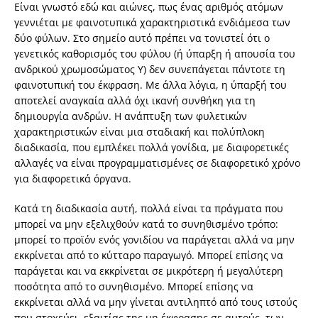
Είναι γνωστό εδώ και αιώνες, πως ένας αριθμός ατόμων
γεννιέται με φαινοτυπικά χαρακτηριστικά ενδιάμεσα των
δύο φύλων. Στο σημείο αυτό πρέπει να τονιστεί ότι ο
γενετικός καθορισμός του φύλου (ή ύπαρξη ή απουσία του
ανδρικού χρωμοσώματος Υ) δεν συνεπάγεται πάντοτε τη
φαινοτυπική του έκφραση. Με άλλα λόγια, η ύπαρξή του
αποτελεί αναγκαία αλλά όχι ικανή συνθήκη για τη
δημιουργία ανδρών. Η ανάπτυξη των φυλετικών
χαρακτηριστικών είναι μια σταδιακή και πολύπλοκη
διαδικασία, που εμπλέκει πολλά γονίδια, με διαφορετικές
αλλαγές να είναι προγραμματισμένες σε διαφορετικό χρόνο
για διαφορετικά όργανα.
Κατά τη διαδικασία αυτή, πολλά είναι τα πράγματα που
μπορεί να μην εξελιχθούν κατά το συνηθισμένο τρόπο:
μπορεί το προϊόν ενός γονιδίου να παράγεται αλλά να μην
εκκρίνεται από το κύτταρο παραγωγό. Μπορεί επίσης να
παράγεται και να εκκρίνεται σε μικρότερη ή μεγαλύτερη
ποσότητα από το συνηθισμένο. Μπορεί επίσης να
εκκρίνεται αλλά να μην γίνεται αντιληπτό από τους ιστούς
που στοχεύει, εξαιτίας της μη έκφρασης σε αυτούς, των