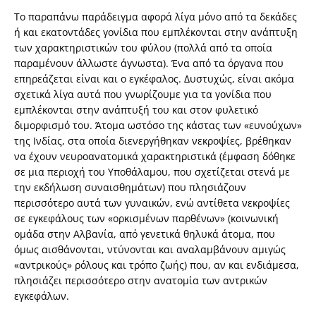
Το παραπάνω παράδειγμα αφορά λίγα μόνο από τα δεκάδες
ή και εκατοντάδες γονίδια που εμπλέκονται στην ανάπτυξη
των χαρακτηριστικών του φύλου (πολλά από τα οποία
παραμένουν άλλωστε άγνωστα). Ένα από τα όργανα που
επηρεάζεται είναι και ο εγκέφαλος. Δυστυχώς, είναι ακόμα
σχετικά λίγα αυτά που γνωρίζουμε για τα γονίδια που
εμπλέκονται στην ανάπτυξή του και στον φυλετικό
διμορφισμό του. Άτομα ωστόσο της κάστας των «ευνούχων»
της Ινδίας, στα οποία διενεργήθηκαν νεκροψίες, βρέθηκαν
να έχουν νευροανατομικά χαρακτηριστικά (έμφαση δόθηκε
σε μια περιοχή του Υποθάλαμου, που σχετίζεται στενά με
την εκδήλωση συναισθημάτων) που πλησιάζουν
περισσότερο αυτά των γυναικών, ενώ αντίθετα νεκροψίες
σε εγκεφάλους των «ορκισμένων παρθένων» (κοινωνική
ομάδα στην Αλβανία, από γενετικά θηλυκά άτομα, που
όμως αισθάνονται, ντύνονται και αναλαμβάνουν αμιγώς
«αντρικούς» ρόλους και τρόπο ζωής) που, αν και ενδιάμεσα,
πλησιάζει περισσότερο στην ανατομία των αντρικών
εγκεφάλων.