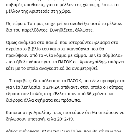
σοβαρές υποθέσεις, για το μέλλον της χώρας ή, έστω, το
μέλλον της Αριστεράς στη χώρα.
Ως τώρα ο Τσίπρας επιχειρεί να αναδείξει αυτό το μέλλον,
δια του παρελθόντος. Συνηθίζεται άλλωστε.
Όμως ανάμεσα στα παλιά, που ιστορούνται φλύαρα στο
αχρείαστο βιβλίο του και στα καινούργια που θα
προκύψουν από το «νέο κόμμα με κόμμα, με νέα σύμβολα»
-που ήθελε κάποτε για το ΠΑΣΟΚ ο… Χρυσοχοΐδης- υπάρχει
κάτι με το οποίο αναγκαστικά θα αναμετρηθεί.
– Τι ακριβώς; Οι υπόλοιποι: το ΠΑΣΟΚ, που δεν προσφέρεται
για νέα λεηλασία, ο ΣΥΡΙΖΑ απέναντι στον οποίο ο Τσίπρας
έδρασε σαν Ιταλός στη «Έλλη» πριν από 66 χρόνια- και
διάφορα άλλα σχήματα και πρόσωπα.
Κάποιοι στην Αμαλίας, ίσως πιστεύουν ότι θα σπεύσουν να
δηλώσουν υποταγή, α λα 2012-19.
Λάθος ανάγνωση: πλην των Συριζαίων που θα κάνουν τον