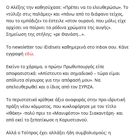
Ο Αλέξης την καθησύχασε: «Πρέπει να το ελευθερώσω». Το
«τύλιξε στις παλάμες» και «πάνω από το διάφανο τείχος,
που το εμπόδιζε» το έστειλε «στον ουρανό, που μόλις είχε
αρχίσει να παίρνει τα ρόδινα χρώματα της αυγής».
Σημείωση της στήλης: «ρε Θανάση…».
Το newsletter του iEidiseis καθημερινά στο inbox σου. Κάνε
εγγραφή
εδώ
.
Εκείνο το χάραμα, ο πρώην Πρωθυπουργός είπε
αποφασιστικά: «Απίστευτο και σημαδιακό – τώρα είμαι
απόλυτα σίγουρος για την απόφασή μου». Να
απελευθερωθεί και ο ίδιος από τον ΣΥΡΙΖΑ.
Το περιστατικό κρίθηκε άξιο αναφοράς στην προ-ιδρυτική
πράξη νέου κόμματος, που κυκλοφόρησε με τον τίτλο
«Ιθάκη» -πολύ πριν το «Μανιφέστο» του Σιακαντάρη- και
από εκεί το ξεπατίκωσε η Καρυστιανού.
Αλλά ο Τσίπρας έχει αλλάξει ήδη συμβολισμούς: η