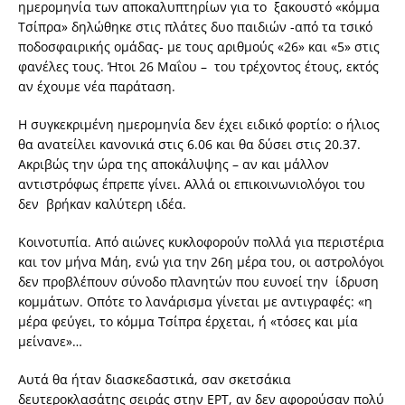
ημερομηνία των αποκαλυπτηρίων για το ξακουστό «κόμμα
Τσίπρα» δηλώθηκε στις πλάτες δυο παιδιών -από τα τσικό
ποδοσφαιρικής ομάδας- με τους αριθμούς «26» και «5» στις
φανέλες τους. Ήτοι 26 Μαΐου – του τρέχοντος έτους, εκτός
αν έχουμε νέα παράταση.
Η συγκεκριμένη ημερομηνία δεν έχει ειδικό φορτίο: ο ήλιος
θα ανατείλει κανονικά στις 6.06 και θα δύσει στις 20.37.
Ακριβώς την ώρα της αποκάλυψης – αν και μάλλον
αντιστρόφως έπρεπε γίνει. Αλλά οι επικοινωνιολόγοι του
δεν βρήκαν καλύτερη ιδέα.
Κοινοτυπία. Από αιώνες κυκλοφορούν πολλά για περιστέρια
και τον μήνα Μάη, ενώ για την 26η μέρα του, οι αστρολόγοι
δεν προβλέπουν σύνοδο πλανητών που ευνοεί την ίδρυση
κομμάτων. Οπότε το λανάρισμα γίνεται με αντιγραφές: «η
μέρα φεύγει, το κόμμα Τσίπρα έρχεται, ή «τόσες και μία
μείνανε»…
Αυτά θα ήταν διασκεδαστικά, σαν σκετσάκια
δευτεροκλασάτης σειράς στην ΕΡΤ, αν δεν αφορούσαν πολύ