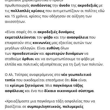
πρωθυπουργός
συνδέοντας
την
άνοδο
της
ακροδεξιάς
με
τις
πολλαπλές κρίσεις
που αντιμετωπίζουν οι πολίτες εδώ
και 15 χρόνια, κρίσεις που οδήγησαν σε αύξηση των
ανισοτήτων.
«Είναι σαφές ότι οι
ακροδεξιές δυνάμεις
εκμεταλλεύονται
τον
φόβο
και την
ανασφάλεια
που
επικρατούν στις
κοινωνίες
μας εξαιτίας αυτών των
μεγάλων αλλαγών. Είναι
ευθύνη
όλων
των
προοδευτικών
και
αριστερών δυνάμεων
να
σταθούμε
όρθιοι
και να αντιμετωπίσουμε το φόβο με
ελπίδα και πολιτικές αξιοπρέπειας για τη ζωή των πολιτών.
Ο Αλ. Τσίπρας αναφερόμενος στο
νέο γεωπολιτικό
τοπίο
που οικοδομείται επεσήμανε ότι
δύο
είναι
τα
κρίσιμα ζητούμενα
: Μια
παγκόσμια τάξης
ασφάλειας
και ένα πιο
δίκαιο οικονομικό σύστημα
.
«Χρειαζόμαστε μια παγκόσμια τάξη ασφαλείας που να
βασίζεται σε
συμπεριληπτικούς, πολυμερείς