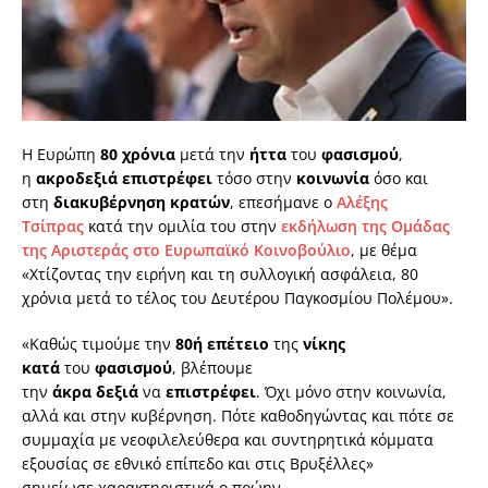
Η Ευρώπη
80 χρόνια
μετά την
ήττα
του
φασισμού
,
η
ακροδεξιά επιστρέφει
τόσο στην
κοινωνία
όσο και
στη
διακυβέρνηση κρατών
, επεσήμανε ο
Αλέξης
Τσίπρας
κατά την ομιλία του στην
εκδήλωση της Ομάδας
της Αριστεράς στο Ευρωπαϊκό Κοινοβούλιο
, με θέμα
«Χτίζοντας την ειρήνη και τη συλλογική ασφάλεια, 80
χρόνια μετά το τέλος του Δευτέρου Παγκοσμίου Πολέμου».
«Καθώς τιμούμε την
80ή επέτειο
της
νίκης
κατά
του
φασισμού
, βλέπουμε
την
άκρα
δεξιά
να
επιστρέφει
. Όχι μόνο στην κοινωνία,
αλλά και στην κυβέρνηση. Πότε καθοδηγώντας και πότε σε
συμμαχία με νεοφιλελεύθερα και συντηρητικά κόμματα
εξουσίας σε εθνικό επίπεδο και στις Βρυξέλλες»
σημείωσε χαρακτηριστικά ο πρώην