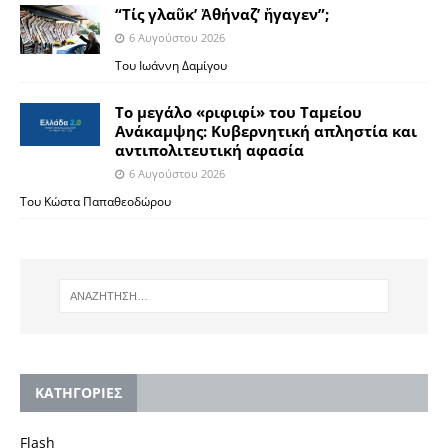
“Τίς γλαῦκ’ Ἀθήναζ’ ἤγαγεν”;
6 Αυγούστου 2026
Του Ιωάννη Δαμίγου
Το μεγάλο «ριφιφί» του Ταμείου
Ανάκαμψης: Κυβερνητική απληστία και
αντιπολιτευτική αφασία
6 Αυγούστου 2026
Του Κώστα Παπαθεοδώρου
KΑΤΗΓΟΡΙΕΣ
Flash