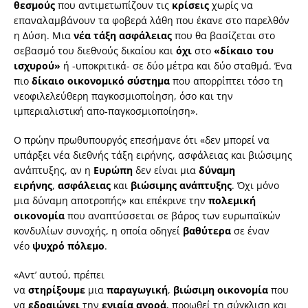
θεσμούς
που αντιμετωπίζουν τις
κρίσεις
χωρίς να
επαναλαμβάνουν τα φοβερά λάθη που έκανε στο παρελθόν
η Δύση. Μια
νέα τάξη ασφάλειας
που θα βασίζεται στο
σεβασμό του διεθνούς δικαίου και
όχι
στο
«δίκαιο του
ισχυρού»
ή -υποκριτικά- σε δύο μέτρα και δύο σταθμά. Ένα
πιο
δίκαιο οικονομικό
σύστημα
που απορρίπτει τόσο τη
νεοφιλελεύθερη παγκοσμιοποίηση, όσο και την
ιμπεριαλιστική απο-παγκοσμιοποίηση».
Ο πρώην πρωθυπουργός επεσήμανε ότι «δεν μπορεί να
υπάρξει νέα διεθνής τάξη ειρήνης, ασφάλειας και βιώσιμης
ανάπτυξης, αν η
Ευρώπη
δεν είναι μια
δύναμη
ειρήνης
,
ασφάλειας
και
βιώσιμης ανάπτυξης
. Όχι μόνο
μια δύναμη αποτροπής» και επέκρινε την
πολεμική
οικονομία
που αναπτύσσεται σε βάρος των ευρωπαϊκών
κονδυλίων συνοχής, η οποία οδηγεί
βαθύτερα
σε έναν
νέο
ψυχρό
πόλεμο
.
«Αντ’ αυτού, πρέπει
να
στηρίξουμε
μια
παραγωγική
,
βιώσιμη οικονομία
που
να
εδραιώνει
την
ενιαία αγορά
, προωθεί τη σύγκλιση και