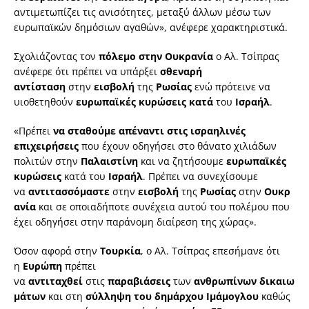
αντιμετωπίζει τις ανισότητες, μεταξύ άλλων μέσω των
ευρωπαϊκών δημόσιων αγαθών», ανέφερε χαρακτηριστικά.
Σχολιάζοντας τον
πόλεμο στην Ουκρανία
ο Αλ. Τσίπρας
ανέφερε ότι πρέπει να υπάρξει
σθεναρή
αντίσταση
στην
εισβολή
της
Ρωσίας
ενώ πρότεινε να
υιοθετηθούν
ευρωπαϊκές κυρώσεις κατά
του
Ισραήλ
.
«Πρέπει
να σταθούμε απέναντι στις ισραηλινές
επιχειρήσεις
που έχουν οδηγήσει στο θάνατο χιλιάδων
πολιτών στην
Παλαιστίνη
και να ζητήσουμε
ευρωπαϊκές
κυρώσεις
κατά του
Ισραήλ
. Πρέπει να συνεχίσουμε
να
αντιτασσόμαστε
στην
εισβολή
της
Ρωσίας
στην
Ουκρ
ανία
και σε οποιαδήποτε συνέχεια αυτού του πολέμου που
έχει οδηγήσει στην παράνομη διαίρεση της χώρας».
Όσον αφορά στην
Τουρκία
, ο Αλ. Τσίπρας επεσήμανε ότι
η
Ευρώπη
πρέπει
να
αντιταχθεί
στις
παραβιάσεις
των
ανθρωπίνων
δικαιω
μάτων
και στη
σύλληψη του δημάρχου Ιμάμογλου
καθώς