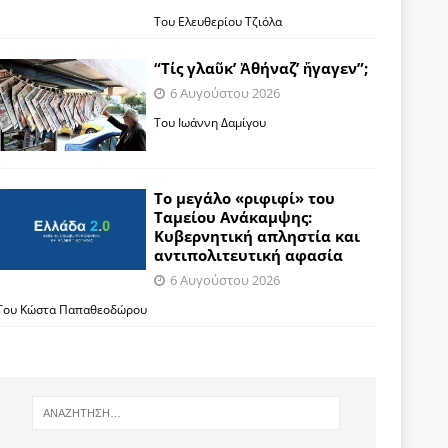
Του Ελευθερίου Τζιόλα
“Τίς γλαῦκ’ Ἀθήναζ’ ἤγαγεν”;
6 Αυγούστου 2026
Του Ιωάννη Δαμίγου
Το μεγάλο «ριφιφί» του
Ταμείου Ανάκαμψης:
Κυβερνητική απληστία και
αντιπολιτευτική αφασία
6 Αυγούστου 2026
Του Κώστα Παπαθεοδώρου