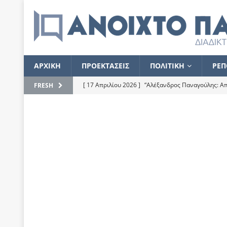
ΑΡΧΙΚΗ
ΠΡΟΕΚΤΑΣΕΙΣ
ΠΟΛΙΤΙΚΗ
ΡΕΠ
[ 17 Απριλίου 2026 ]
“Αλέξανδρος Παναγούλης: Απε
FRESH
του
ΕΠΙΛΟΓΕΣ
[ 17 Φεβρουαρίου 2026 ]
Απορίες και η απορία γι
[ 7 Νοεμβρίου 2022 ]
Kυρ. Μητσοτάκης: “Ουδέποτε
χειρίζεται το λογισμικό Predator”
ΡΕΠΟΡΤΑΖ
[ 21 Ιουλίου 2021 ]
Το Ανοιχτό Παράθυρο ευχαρισ
[ 15 Σεπτεμβρίου 2020 ]
Το εκκρεμές της οικονομ
[ 14 Ιουλίου 2020 ]
Κ. Καραμανλής: Κασσάνδρα
[ 4 Ιουλίου 2020 ]
Το σκληρό φθινόπωρο και το δ