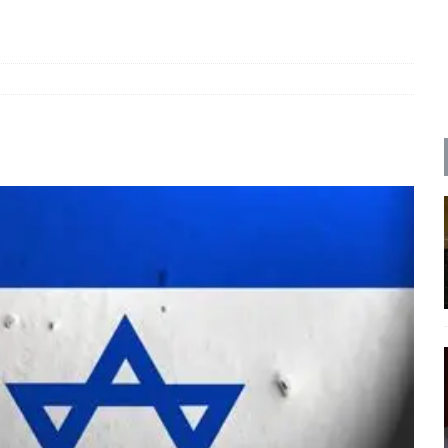
ΡΟΣΩΠΟΓΡΑΦΙΕΣ
ρες
ΠΑΡΕΜΒΑΣΕΙΣ
 και η Ελλάδα και η Νέα Δημοκρατία που δεν υπάρχουν πια
ατα
ΠΡΟΒΟΛΕΣ
 πολιτικής
ΑΠΟΨΕΙΣ
Μ. Καρυστιανού, Α. Σαμαράς: παλαιοί παίκτες και νέοι σε νέους ρόλους
ΑΠΟΨΕΙΣ
είου Ανάκαμψης: Κυβερνητική απληστία και αντιπολιτευτική αφασία
ίδας» καταγγέλουν “ένα συγκεντρωτικό μοντέλο αποφάσεων από
μών και παρασκηνιακών ανταγωνισμών”
ΣΚΕΨΕΙΣ