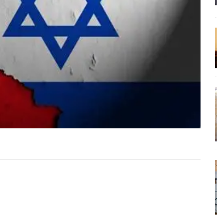
έπεια
ΠΡΟΒΟΛΕΣ
ης τελειώνει
ΠΑΡΕΜΒΑΣΕΙΣ
ΣΚΕΨΕΙΣ
γησίες
ΠΡΟΒΟΛΕΣ
νερό
ΑΝΑΓΝΩΣΕΙΣ
: από τον Αντιδιαφωτισμό στον ψηφιακό Κοινωνικό Δαρβινισμό
δημοσιογραφία βάζει τα χέρια της και βγάζει τα μάτια της
ΑΠΟΨΕΙΣ