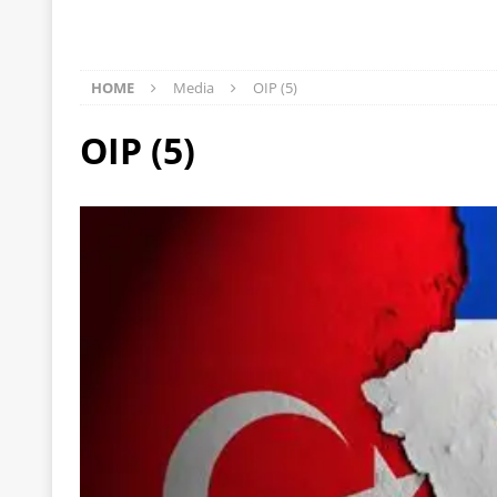
[ 22 Μαΐου 2020 ]
Μακάριος Λαζαρίδης: Έργο!
Π
[ 7 Αυγούστου 2026 ]
Μετά την επίσκεψη Γκουτέ
HOME
Media
OIP (5)
[ 7 Αυγούστου 2026 ]
Ο Τιμωρός Αντώνης Σαμαράς
OIP (5)
ΠΡΟΕΚΤΑΣΕΙΣ
[ 7 Αυγούστου 2026 ]
Αθανάσιος Πλεύρης: Μαζέμ
[ 7 Αυγούστου 2026 ]
Οι μαθητευόμενοι μάγοι της
[ 6 Αυγούστου 2026 ]
Κ. Μητσοτάκης, Α. Τσίπρας, 
-και οι εκλογές της Άνοιξης
ΑΠΟΨΕΙΣ
[ 6 Αυγούστου 2026 ]
“Τίς γλαῦκ’ Ἀθήναζ’ ἤγαγεν”;
[ 6 Αυγούστου 2026 ]
Το μεγάλο «ριφιφί» του Ταμ
ΑΠΟΨΕΙΣ
[ 6 Αυγούστου 2026 ]
22 πρώην στελέχη της «Ελπ
ελάχιστα πρόσωπα, με λογικές “αυλών”, μηχανισ