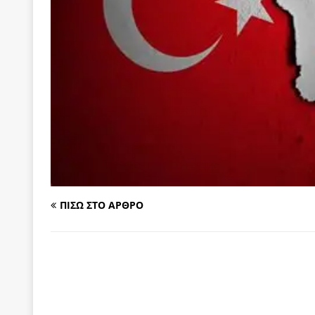
[ 6 Αυγούστου 2026 ]
Δόμνα Μιχαηλίδου: Αξιοπρ
[ 6 Αυγούστου 2026 ]
Η δημοκρατία της διαχείρισ
[ 6 Αυγούστου 2026 ]
Σπρώχνουμε τη ζωή μας…
[ 5 Αυγούστου 2026 ]
Κυριάκος Μητσοτάκης: Αναλ
[ 4 Αυγούστου 2026 ]
Θα ανήκεις όπου ανήκει το 
[ 4 Αυγούστου 2026 ]
Η γενεαλογία του φασισμού
ΠΑΡΕΜΒΑΣΕΙΣ
[ 4 Αυγούστου 2026 ]
Εφημερίδα «Εστία»: Όταν η 
ΠΙΣΩ ΣΤΟ ΑΡΘΡΟ