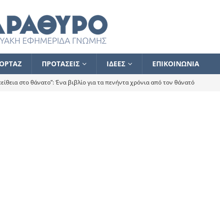
ΟΡΤΑΖ
ΠΡΟΤΑΣΕΙΣ
ΙΔΕΕΣ
ΕΠΙΚΟΙΝΩΝΙΑ
ίθεια στο θάνατο”: Ένα βιβλίο για τα πενήντα χρόνια από τον θάνατό
α το ποιος κοροϊδεύει ποιον Αλέξη
ΑΝΑΓΝΩΣΕΙΣ
 ισχυρίστηκα ότι δεν υπάρχει παρακολούθηση και κέντρο το οποίο
τεί θερμά όσους σπεύδουν να το ενισχύσουν – Συνεχίζουμε
FLASH
ίας θα κινηθεί στην αντίθετη κατεύθυνση
ΑΝΑΓΝΩΣΕΙΣ
ΠΡΟΣΩΠΟΓΡΑΦΙΕΣ
ίλημμα των εκλογών
ΑΝΑΓΝΩΣΕΙΣ