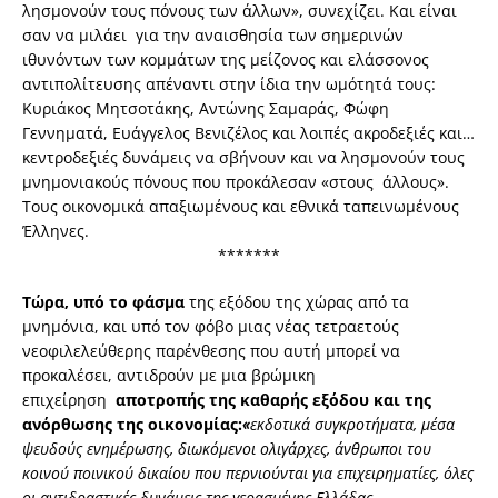
λησμονούν τους πόνους των άλλων», συνεχίζει. Και είναι
σαν να μιλάει για την αναισθησία των σημερινών
ιθυνόντων των κομμάτων της μείζονος και ελάσσονος
αντιπολίτευσης απέναντι στην ίδια την ωμότητά τους:
Κυριάκος Μητσοτάκης, Αντώνης Σαμαράς, Φώφη
Γεννηματά, Ευάγγελος Βενιζέλος και λοιπές ακροδεξιές και…
κεντροδεξιές δυνάμεις να σβήνουν και να λησμονούν τους
μνημονιακούς πόνους που προκάλεσαν «στους άλλους».
Τους οικονομικά απαξιωμένους και εθνικά ταπεινωμένους
Έλληνες.
*******
Τώρα, υπό το φάσμα
της εξόδου της χώρας από τα
μνημόνια, και υπό τον φόβο μιας νέας τετραετούς
νεοφιλελεύθερης παρένθεσης που αυτή μπορεί να
προκαλέσει, αντιδρούν με μια βρώμικη
επιχείρηση
αποτροπής της καθαρής εξόδου και της
ανόρθωσης της οικονομίας:
«
εκδοτικά συγκροτήματα, μέσα
ψευδούς ενημέρωσης, διωκόμενοι ολιγάρχες, άνθρωποι του
κοινού ποινικού δικαίου που περνιούνται για επιχειρηματίες, όλες
οι αντιδραστικές δυνάμεις της γερασμένης Ελλάδας