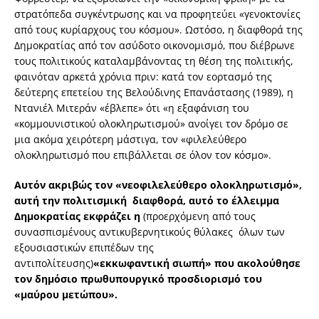
στρατόπεδα συγκέντρωσης και να προφητεύει «γενοκτονίες
από τους κυρίαρχους του κόσμου». Ωστόσο, η διαφθορά της
Δημοκρατίας από τον ασύδοτο οικονομισμό, που διέβρωνε
τους πολιτικούς καταλαμβάνοντας τη θέση της πολιτικής,
φαινόταν αρκετά χρόνια πριν: κατά τον εορτασμό της
δεύτερης επετείου της Βελούδινης Επανάστασης (1989), η
Ντανιέλ Μιτεράν «έβλεπε» ότι «η εξαφάνιση του
«κομμουνιστικού ολοκληρωτισμού» ανοίγει τον δρόμο σε
μια ακόμα χειρότερη μάστιγα, τον «φιλελεύθερο
ολοκληρωτισμό που επιβάλλεται σε όλον τον κόσμο».
Αυτόν ακριβώς τον «νεοφιλελεύθερο ολοκληρωτισμό»,
αυτή την πολιτισμική διαφθορά, αυτό το έλλειμμα
Δημοκρατίας εκφράζει
η
(προερχόμενη από τους
συνασπισμένους αντικυβερνητικούς θύλακες όλων των
εξουσιαστικών επιπέδων της
αντιπολίτευσης)
«εκκωφαντική σιωπή» που ακολούθησε
τον δημόσιο πρωθυπουργικό προσδιορισμό του
«μαύρου μετώπου».