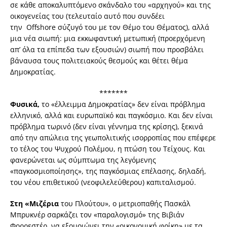
σε κάθε αποκαλυπτόμενο σκάνδαλο του «αρχηγού» και της
οικογενείας του (τελευταίο αυτό που συνδέει
την
Offshore
σύζυγό του με τον Θέμο του Θέματος), αλλά
μια νέα σιωπή: μια εκκωφαντική μετωπική (προερχόμενη
απ’ όλα τα επίπεδα των εξουσιών) σιωπή που προσβάλει
βάναυσα τους πολιτειακούς θεσμούς και θέτει θέμα
Δημοκρατίας.
*******
Φυσικά,
το «έλλειμμα Δημοκρατίας» δεν είναι πρόβλημα
ελληνικό, αλλά και ευρωπαϊκό και παγκόσμιο. Και δεν είναι
πρόβλημα τωρινό (δεν είναι γέννημα της κρίσης), ξεκινά
από την απώλεια της γεωπολιτικής ισορροπίας που επέφερε
το τέλος του Ψυχρού Πολέμου, η πτώση του Τείχους. Και
φανερώνεται ως σύμπτωμα της λεγόμενης
«παγκοσμιοποίησης», της παγκόσμιας επέλασης, δηλαδή,
του νέου επιθετικού (νεοφιλελεύθερου) καπιταλισμού.
Στη «Μιζέρια
του Πλούτου», ο μετριοπαθής Πασκάλ
Μπρυκνέρ σαρκάζει τον «παραλογισμό» της Βιβιάν
Φορρεστέρ, να εξομοιώνει την «οικονομική φρίκη» με τα