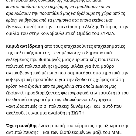
κινητοποιούνται στην επιχείρηση να εμποδίσουν και να
αμαυρώσουν την προσπάθειά μας να βγάλουμε τη χώρα από τη
κρίση, να βγούμε από τα μνημόνια στα οποία εκείνοι μας
έβαλαν»
, συνόψισε την… επιχείρηση ο Αλέξης Τσίπρας στην
ομιλία του στην Κοινοβουλευτική Ομάδα του ΣΥΡΙΖΑ.
Καμιά αντίδραση
από τους επιχειρούντες επιχειρηματίες
της πολιτικής και της… ενημέρωσης: ο δημοκρατικά
εκλεγμένος πρωθυπουργός μιας ευρωπαϊκής (τουτέστιν
πολιτικά πολιτισμένης) χώρας, μιλάει για ένα μαύρο
αντικυβερνητικό μέτωπο που σαμποτάρει συστηματικά την
κυβερνητική προσπάθεια για την έξοδο της χώρας από τη
κρίση
(«να βγούμε από τα μνημόνια στα οποία εκείνοι μας
έβαλαν»)
,
προσδιορίζοντας φωτογραφικά την ταυτότητά του
(«εκδοτικά συγκροτήματα», «διωκόμενοι ολιγάρχες»,
«αντιδραστικές (σ σ: πολιτικές) δυνάμεις», και αυτό που
ακολουθεί είναι μια αναίσθητη ΣΙΩΠΗ.
Όχι η συνήθης
ένοχη σιωπή του κόμματος της αξιωματικής
αντιπολίτευσης – και των διαπλεκομένων μαζί του ΜΜΕ –