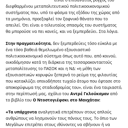
διεφθαρμένου μεταπολιτευτικού πολιτικοοικονομικού
συστήματος που, υπό το φάσμα της εξόδου της χώρας από
τα μνημόνια, προεξοφλεί τον ξαφνικό θάνατο που το
απειλεί. Ότι είναι ο τελευταίος σπασμός του συστήματος
θα μπορούσε να πει κανείς, και να ξεμπερδεύει. Στα λόγια.
Στην πραγματικότητα,
δεν ξεμπερδεύεις τόσο εύκολα με
ένα τόσο βαθειά θεμελιωμένο εξουσιαστικό
πολιτικοοικονομικό σύστημα όπως αυτό που, από κοινού,
οικοδόμησαν κατά τη διάρκεια της τεσσαρακονταετούς
μεταπολίτευσης το ΠΑΣΟΚ και η ΝΔ: «η μέθη των
εξουσιαστικών κορυφών ξεπερνά το ρεύμα της φιλαυτίας
που κατακλύζει οποιοδήποτε τυχαίο άτομο που έφτασε στο
αποκορύφωμα της σταδιοδρομίας του», είναι ένα ταιριαστό,
στην περίπτωσή μας, σχόλιο του
Αντρέ Γκλούκσμαν
από
το βιβλίο του
Ο Ντοστογιέφσκι στο Μανχάταν:
«Τα υπάρχοντα
αναλγητικά επιτρέπουν στους απλούς
ανθρώπους να λησμονούν τους πόνους τους. Το όπιο των
Μεγάλων επιτρέπει στους ιθύνοντες να σβήνουν ή να