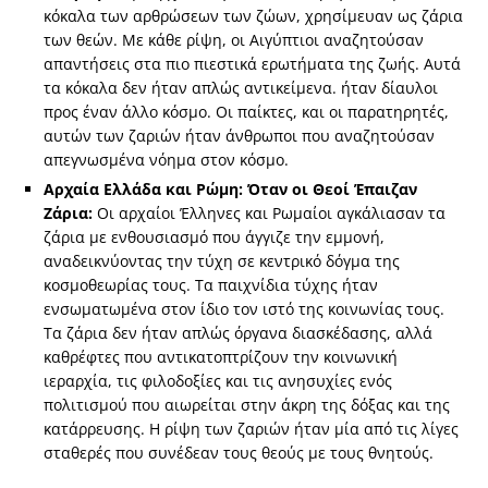
κόκαλα των αρθρώσεων των ζώων, χρησίμευαν ως ζάρια
των θεών. Με κάθε ρίψη, οι Αιγύπτιοι αναζητούσαν
απαντήσεις στα πιο πιεστικά ερωτήματα της ζωής. Αυτά
τα κόκαλα δεν ήταν απλώς αντικείμενα. ήταν δίαυλοι
προς έναν άλλο κόσμο. Οι παίκτες, και οι παρατηρητές,
αυτών των ζαριών ήταν άνθρωποι που αναζητούσαν
απεγνωσμένα νόημα στον κόσμο.
Αρχαία Ελλάδα και Ρώμη: Όταν οι Θεοί Έπαιζαν
Ζάρια:
Οι αρχαίοι Έλληνες και Ρωμαίοι αγκάλιασαν τα
ζάρια με ενθουσιασμό που άγγιζε την εμμονή,
αναδεικνύοντας την τύχη σε κεντρικό δόγμα της
κοσμοθεωρίας τους. Τα παιχνίδια τύχης ήταν
ενσωματωμένα στον ίδιο τον ιστό της κοινωνίας τους.
Τα ζάρια δεν ήταν απλώς όργανα διασκέδασης, αλλά
καθρέφτες που αντικατοπτρίζουν την κοινωνική
ιεραρχία, τις φιλοδοξίες και τις ανησυχίες ενός
πολιτισμού που αιωρείται στην άκρη της δόξας και της
κατάρρευσης. Η ρίψη των ζαριών ήταν μία από τις λίγες
σταθερές που συνέδεαν τους θεούς με τους θνητούς.