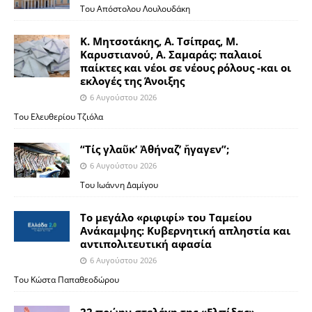
Του Απόστολου Λουλουδάκη
Κ. Μητσοτάκης, Α. Τσίπρας, Μ.
Καρυστιανού, Α. Σαμαράς: παλαιοί
παίκτες και νέοι σε νέους ρόλους -και οι
εκλογές της Άνοιξης
6 Αυγούστου 2026
Του Ελευθερίου Τζιόλα
“Τίς γλαῦκ’ Ἀθήναζ’ ἤγαγεν”;
6 Αυγούστου 2026
Του Ιωάννη Δαμίγου
Το μεγάλο «ριφιφί» του Ταμείου
Ανάκαμψης: Κυβερνητική απληστία και
αντιπολιτευτική αφασία
6 Αυγούστου 2026
Του Κώστα Παπαθεοδώρου