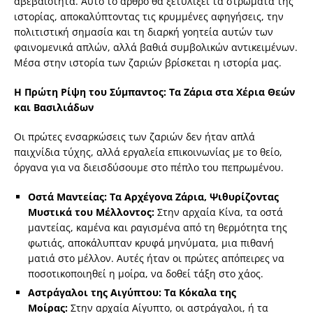
αβεβαιότητα. Αυτό το άρθρο θα ξετυλίξει τα στρώματα της
ιστορίας, αποκαλύπτοντας τις κρυμμένες αφηγήσεις, την
πολιτιστική σημασία και τη διαρκή γοητεία αυτών των
φαινομενικά απλών, αλλά βαθιά συμβολικών αντικειμένων.
Μέσα στην ιστορία των ζαριών βρίσκεται η ιστορία μας.
Η Πρώτη Ρίψη του Σύμπαντος: Τα Ζάρια στα Χέρια Θεών
και Βασιλιάδων
Οι πρώτες ενσαρκώσεις των ζαριών δεν ήταν απλά
παιχνίδια τύχης, αλλά εργαλεία επικοινωνίας με το θείο,
όργανα για να διεισδύσουμε στο πέπλο του πεπρωμένου.
Οστά Μαντείας: Τα Αρχέγονα Ζάρια, Ψιθυρίζοντας
Μυστικά του Μέλλοντος:
Στην αρχαία Κίνα, τα οστά
μαντείας, καμένα και ραγισμένα από τη θερμότητα της
φωτιάς, αποκάλυπταν κρυφά μηνύματα, μια πιθανή
ματιά στο μέλλον. Αυτές ήταν οι πρώτες απόπειρες να
ποσοτικοποιηθεί η μοίρα, να δοθεί τάξη στο χάος.
Αστράγαλοι της Αιγύπτου: Τα Κόκαλα της
Μοίρας:
Στην αρχαία Αίγυπτο, οι αστράγαλοι, ή τα