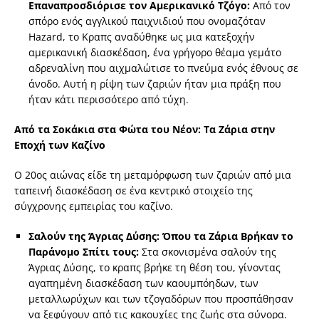
Επαναπροσδιόρισε τον Αμερικανικό Τζόγο:
Από τον
σπόρο ενός αγγλικού παιχνιδιού που ονομαζόταν
Hazard, το Κραπς αναδύθηκε ως μια κατεξοχήν
αμερικανική διασκέδαση, ένα γρήγορο θέαμα γεμάτο
αδρεναλίνη που αιχμαλώτισε το πνεύμα ενός έθνους σε
άνοδο. Αυτή η ρίψη των ζαριών ήταν μια πράξη που
ήταν κάτι περισσότερο από τύχη.
Από τα Σοκάκια στα Φώτα του Νέον: Τα Ζάρια στην
Εποχή των Καζίνο
Ο 20ος αιώνας είδε τη μεταμόρφωση των ζαριών από μια
ταπεινή διασκέδαση σε ένα κεντρικό στοιχείο της
σύγχρονης εμπειρίας του καζίνο.
Σαλούν της Άγριας Δύσης: Όπου τα Ζάρια Βρήκαν το
Παράνομο Σπίτι τους:
Στα σκονισμένα σαλούν της
Άγριας Δύσης, το κραπς βρήκε τη θέση του, γίνοντας
αγαπημένη διασκέδαση των καουμπόηδων, των
μεταλλωρύχων και των τζογαδόρων που προσπάθησαν
να ξεφύγουν από τις κακουχίες της ζωής στα σύνορα.