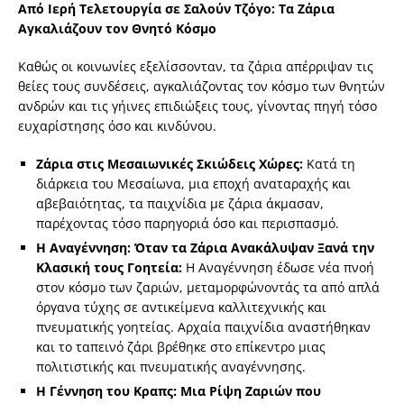
Από Ιερή Τελετουργία σε Σαλούν Τζόγο: Τα Ζάρια
Αγκαλιάζουν τον Θνητό Κόσμο
Καθώς οι κοινωνίες εξελίσσονταν, τα ζάρια απέρριψαν τις
θείες τους συνδέσεις, αγκαλιάζοντας τον κόσμο των θνητών
ανδρών και τις γήινες επιδιώξεις τους, γίνοντας πηγή τόσο
ευχαρίστησης όσο και κινδύνου.
Ζάρια στις Μεσαιωνικές Σκιώδεις Χώρες:
Κατά τη
διάρκεια του Μεσαίωνα, μια εποχή αναταραχής και
αβεβαιότητας, τα παιχνίδια με ζάρια άκμασαν,
παρέχοντας τόσο παρηγοριά όσο και περισπασμό.
Η Αναγέννηση: Όταν τα Ζάρια Ανακάλυψαν Ξανά την
Κλασική τους Γοητεία:
Η Αναγέννηση έδωσε νέα πνοή
στον κόσμο των ζαριών, μεταμορφώνοντάς τα από απλά
όργανα τύχης σε αντικείμενα καλλιτεχνικής και
πνευματικής γοητείας. Αρχαία παιχνίδια αναστήθηκαν
και το ταπεινό ζάρι βρέθηκε στο επίκεντρο μιας
πολιτιστικής και πνευματικής αναγέννησης.
Η Γέννηση του Κραπς: Μια Ρίψη Ζαριών που