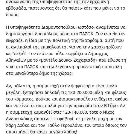
ανακοίνωση της υποψηφιότητάς της την ερχόμενη
εβδομάδα, πιστεύοντας ότι θα πείσει- κάτι που μένει να το
δούμε.
Η υποψηφιότητα Διαμαντοπούλου, ωστόσο, αναμένεται να
δημιουργήσει δυο πόλους μέσα στο ΠΑΣΟΚ: Τον ένα θα τον
εκφράζει η ίδια με την πολιτική της πλατφόρμα, αυτή που
οι αντίπαλοί της επικαλούνται για να την χαρακτηρίζουν
ως “δεξιά”. Τον δεύτερο πόλο εκφράζει ο Δήμαρχος
Αθηναίων με το «μοντέλο Δούκα- Ζαχαριάδη» που έδωσε τη
νίκη στο ΠΑΣΟΚ και την λεγόμενη προοδευτική παράταξη
στο μεγαλύτερο δήμο της χώρας!
Αν, μάλιστα, η συμμετοχή στην ψηφοφορία είναι πολύ
μεγάλη, ξεπεράσει δηλαδή τις 180-200.000 μέλη και φίλους
του κόμματος, Δούκας και Διαμαντοπούλου ενδέχεται ακόμα
και να είναι οι αντίπαλοι για την προεδρία στον Β΄ Γύρο. Αν
η συμμετοχή κυμανθεί στις 120-140.000, τότε ο Νίκος
Ανδρουλάκης αποτελεί το φαβορί, σε μεγάλη μάχη με τον
Χάρη Δούκα και τον Παύλο Γερουλάνο, τον οποίο όποιος τον
υποτιμήσει θα κάνει μεγάλο λάθος!