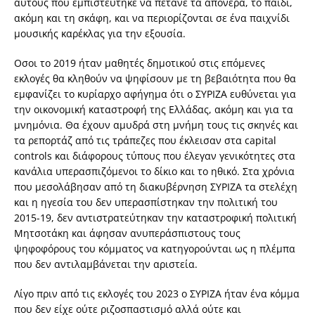
αυτούς που εµπιστεύτηκε να πετάνε τα απόνερα, το παιδί,
ακόµη και τη σκάφη, και να περιορίζονται σε ένα παιχνίδι
µουσικής καρέκλας για την εξουσία.
Οσοι το 2019 ήταν µαθητές δηµοτικού στις επόµενες
εκλογές θα κληθούν να ψηφίσουν µε τη βεβαιότητα που θα
εµφανίζει το κυρίαρχο αφήγηµα ότι ο ΣΥΡΙΖΑ ευθύνεται για
την οικονοµική καταστροφή της Ελλάδας, ακόµη και για τα
µνηµόνια. Θα έχουν αµυδρά στη µνήµη τους τις σκηνές και
τα ρεπορτάζ από τις τράπεζες που έκλεισαν στα capital
controls και διάφορους τύπους που έλεγαν γενικότητες στα
κανάλια υπερασπιζόµενοι το δίκιο και το ηθικό. Στα χρόνια
που µεσολάβησαν από τη διακυβέρνηση ΣΥΡΙΖΑ τα στελέχη
και η ηγεσία του δεν υπερασπίστηκαν την πολιτική του
2015-19, δεν αντιστρατεύτηκαν την καταστροφική πολιτική
Μητσοτάκη και άφησαν ανυπεράσπιστους τους
ψηφοφόρους του κόµµατος να κατηγορούνται ως η πλέµπα
που δεν αντιλαµβάνεται την αριστεία.
Λίγο πριν από τις εκλογές του 2023 ο ΣΥΡΙΖΑ ήταν ένα κόµµα
που δεν είχε ούτε ριζοσπαστισµό αλλά ούτε και