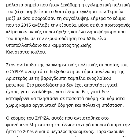
µάλιστα σηµείο που ήταν ξεκάθαρη η εγκληµατική πολιτική
του (είχε συµβεί και το δυστύχηµα-έγκληµα των Τεµπών
µαζί µε όσα αφορούσαν τη συγκάλυψη). Σήµερα το κόµµα
που το 2015 ανέλαβε την εξουσία, µέσα σε ένα πρωτοφανές
κλίµα κοινωνικής υποστήριξης και ένα δηµοψήφισµα που
του παρέδωσε την εξουσιοδότηση του 62%, είναι
υποπολλαπλάσιο του κόµµατος της Ζωής
Κωνσταντοπούλου.
Στον αντίποδα της ολοκληρωτικής πολιτικής απουσίας του,
ο ΣΥΡΙΖΑ αναζητά τη διέξοδο στη σωτήρια συνένωση της
Αριστεράς µε τη βαρύγδουπη ταµπέλα ενός λαϊκού
µετώπου. Στο µεσοδιάστηµα δεν έχει απαντήσει γιατί
έχασε, γιατί διαλύθηκε, γιατί δεν πείθει, γιατί δεν
καταφέρνει να πλησιάσει σε ποσοστά ακόµη και κόµµατα
χωρίς καµιά οργανωτική δόµηση και πολιτική υπόσταση.
Ο κόσµος του ΣΥΡΙΖΑ, αυτός που αντιστάθηκε στο
φαινόµενο Μητσοτάκη και έδωσε ισχυρό ποσοστό παρά την
ήττα το 2019, είναι ο µεγάλος προδοµένος. Παρακολουθεί