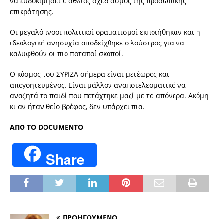
να ευδοκιµήσει ο άθλιος σχεδιασµός της προσωπικής
επικράτησης.
Οι µεγαλόπνοοι πολιτικοί οραµατισµοί εκποιήθηκαν και η
ιδεολογική ανησυχία αποδείχθηκε ο λούστρος για να
καλυφθούν οι πιο ποταποί σκοποί.
Ο κόσµος του ΣΥΡΙΖΑ σήµερα είναι µετέωρος και
απογοητευµένος. Είναι µάλλον αναποτελεσµατικό να
αναζητά το παιδί που πετάχτηκε µαζί µε τα απόνερα. Ακόµη
κι αν ήταν θείο βρέφος, δεν υπάρχει πια.
AΠΟ ΤΟ DOCUMENTO
Share
ΠΡΟΗΓΟΥΜΕΝΟ