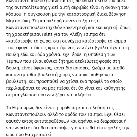
Κωνσταντοπούλου (φαίνεται ότι) διεκδικεί πλέον τον ρόλο
της αντιπολίτευσης γιατί αυτή ακριβώς είναι η ανάγκη του
κόσµου: η σύγκρουση µε την καταστροφική διακυβέρνηση
Μητσοτάκη. Σε µια σκληρή συνέντευξή της η
Κωνσταντοπούλου (σχεδόν κακεντρεχή και εκδικητική, όπως
τη χαρακτήρισαν) είπε για τον Αλέξη Τσίπρα ότι
«κατέστρεψε τη χώρα, στη συνέχεια κατέστρεψε το κόµµα
του, έφυγε ατάκτως κρυπτόµενος, δεν έχει βγάλει άχνα στη
Βουλή εδώ και δύο χρόνια, έχει έρθει η υπόθεση των
Τεµπών που είναι εθνικό ζήτηµα ατελείωτες φορές στη
Βουλή, είναι άφαντος, κάνει διακοπάρες, ζωάρα µε µισθό
και αντιµισθία βουλευτή χωρίς να ασκεί καθήκοντα
βουλευτή, και προσπαθεί να χτίσει ένα προφίλ το οποίο
περιλαµβάνει το να µας πείσει ότι θα γίνει και καθηγητής
σε µια γλώσσα που δεν ξέρει να µιλήσει».
Το θέµα όµως δεν είναι η πρόθεση και η πλεύση της
Κωνσταντοπούλου, αλλά το αρόδο του Τσίπρα. Εχει θέσει
εαυτόν εκτός αντιπαραθέσεων και αφήνει να διαρρέεται ή
να εννοείται ότι θα επιστρέψει για να τεθεί επικεφαλής την
ώρα που θα χρειαστεί.