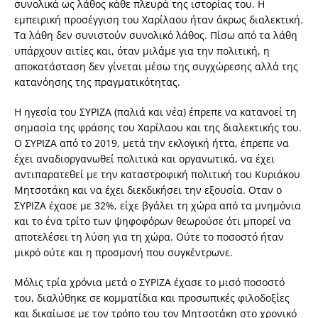
συνολικά ως λάθος κάθε πλευρά της ιστορίας του. Η
εµπειρική προσέγγιση του Χαρίλαου ήταν άκρως διαλεκτική.
Τα λάθη δεν συνιστούν συνολικό λάθος. Πίσω από τα λάθη
υπάρχουν αιτίες και, όταν µιλάµε για την πολιτική, η
αποκατάσταση δεν γίνεται µέσω της συγχώρεσης αλλά της
κατανόησης της πραγµατικότητας.
Η ηγεσία του ΣΥΡΙΖΑ (παλιά και νέα) έπρεπε να κατανοεί τη
σηµασία της φράσης του Χαρίλαου και της διαλεκτικής του.
Ο ΣΥΡΙΖΑ από το 2019, µετά την εκλογική ήττα, έπρεπε να
έχει αναδιοργανωθεί πολιτικά και οργανωτικά, να έχει
αντιπαρατεθεί µε την καταστροφική πολιτική του Κυριάκου
Μητσοτάκη και να έχει διεκδικήσει την εξουσία. Οταν ο
ΣΥΡΙΖΑ έχασε µε 32%, είχε βγάλει τη χώρα από τα µνηµόνια
και το ένα τρίτο των ψηφοφόρων θεωρούσε ότι µπορεί να
αποτελέσει τη λύση για τη χώρα. Ούτε το ποσοστό ήταν
µικρό ούτε και η προσµονή που συγκέντρωνε.
Μόλις τρία χρόνια µετά ο ΣΥΡΙΖΑ έχασε το µισό ποσοστό
του, διαλύθηκε σε κοµµατίδια και προσωπικές φιλοδοξίες
και δικαίωσε µε τον τρόπο του τον Μητσοτάκη στο χρονικό