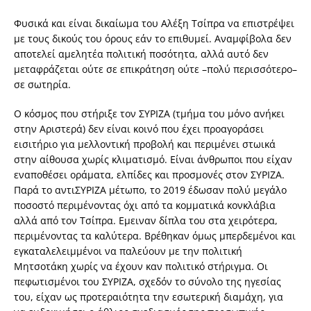
Φυσικά και είναι δικαίωµα του Αλέξη Τσίπρα να επιστρέψει
µε τους δικούς του όρους εάν το επιθυµεί. Αναµφίβολα δεν
αποτελεί αµελητέα πολιτική ποσότητα, αλλά αυτό δεν
µεταφράζεται ούτε σε επικράτηση ούτε –πολύ περισσότερο–
σε σωτηρία.
Ο κόσµος που στήριξε τον ΣΥΡΙΖΑ (τµήµα του µόνο ανήκει
στην Αριστερά) δεν είναι κοινό που έχει προαγοράσει
εισιτήριο για µελλοντική προβολή και περιµένει στωικά
στην αίθουσα χωρίς κλιµατισµό. Είναι άνθρωποι που είχαν
εναποθέσει οράµατα, ελπίδες και προσµονές στον ΣΥΡΙΖΑ.
Παρά το αντιΣΥΡΙΖΑ µέτωπο, το 2019 έδωσαν πολύ µεγάλο
ποσοστό περιµένοντας όχι από τα κοµµατικά κονκλάβια
αλλά από τον Τσίπρα. Εµειναν δίπλα του στα χειρότερα,
περιµένοντας τα καλύτερα. Βρέθηκαν όµως µπερδεµένοι και
εγκαταλελειµµένοι να παλεύουν µε την πολιτική
Μητσοτάκη χωρίς να έχουν καν πολιτικό στήριγµα. Οι
πεφωτισµένοι του ΣΥΡΙΖΑ, σχεδόν το σύνολο της ηγεσίας
του, είχαν ως προτεραιότητα την εσωτερική διαµάχη, για