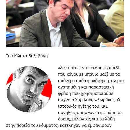
Του Κώστα Βαξεβάνη
«∆εν πρέπει να πετάµε το παιδί
που κάνουµε µπάνιο µαζί µε τα
απόνερα από τη σκάφη» ήταν µια
αγαπηµένη και παραστατική
φράση που χρησιµοποιούσε
συχνά ο Χαρίλαος Φλωράκης. Ο
ιστορικός ηγέτης του ΚΚΕ
συνήθως απηύθυνε τη φράση σε
όσους, µιλώντας για τα λάθη
στην πορεία του κόµµατος, κατέληγαν να εµφανίσουν