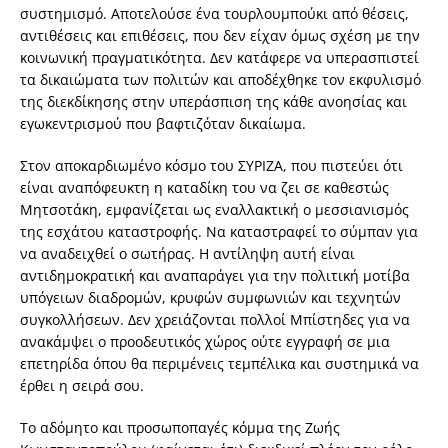
συστηµισµό. Αποτελούσε ένα τουρλουµπούκι από θέσεις,
αντιθέσεις και επιθέσεις, που δεν είχαν όµως σχέση µε την
κοινωνική πραγµατικότητα. ∆εν κατάφερε να υπερασπιστεί
τα δικαιώµατα των πολιτών και αποδέχθηκε τον εκφυλισµό
της διεκδίκησης στην υπεράσπιση της κάθε ανοησίας και
εγωκεντρισµού που βαφτιζόταν δικαίωµα.
Στον αποκαρδιωµένο κόσµο του ΣΥΡΙΖΑ, που πιστεύει ότι
είναι αναπόφευκτη η καταδίκη του να ζει σε καθεστώς
Μητσοτάκη, εµφανίζεται ως εναλλακτική ο µεσσιανισµός
της εσχάτου καταστροφής. Να καταστραφεί το σύµπαν για
να αναδειχθεί ο σωτήρας. Η αντίληψη αυτή είναι
αντιδηµοκρατική και αναπαράγει για την πολιτική µοτίβα
υπόγειων διαδροµών, κρυφών συµφωνιών και τεχνητών
συγκολλήσεων. ∆εν χρειάζονται πολλοί Μπίστηδες για να
ανακάµψει ο προοδευτικός χώρος ούτε εγγραφή σε µια
επετηρίδα όπου θα περιµένεις τεµπέλικα και συστηµικά να
έρθει η σειρά σου.
Το αδόµητο και προσωποπαγές κόµµα της Ζωής