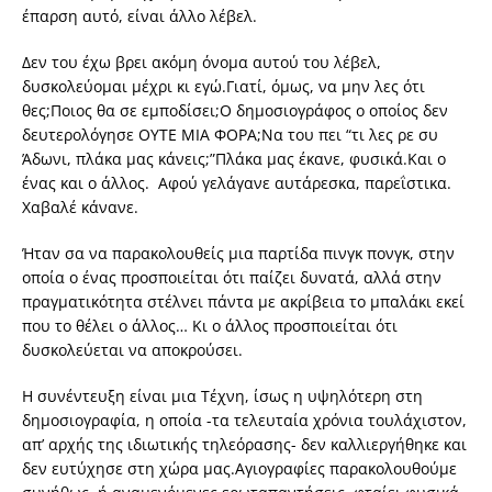
έπαρση αυτό, είναι άλλο λέβελ.
Δεν του έχω βρει ακόμη όνομα αυτού του λέβελ,
δυσκολεύομαι μέχρι κι εγώ.Γιατί, όμως, να μην λες ότι
θες;Ποιος θα σε εμποδίσει;Ο δημοσιογράφος ο οποίος δεν
δευτερολόγησε ΟΥΤΕ ΜΙΑ ΦΟΡΑ;Να του πει “τι λες ρε συ
Άδωνι, πλάκα μας κάνεις;”Πλάκα μας έκανε, φυσικά.Και ο
ένας και ο άλλος. Αφού γελάγανε αυτάρεσκα, παρεΐστικα.
Χαβαλέ κάνανε.
Ήταν σα να παρακολουθείς μια παρτίδα πινγκ πονγκ, στην
οποία ο ένας προσποιείται ότι παίζει δυνατά, αλλά στην
πραγματικότητα στέλνει πάντα με ακρίβεια το μπαλάκι εκεί
που το θέλει ο άλλος… Κι ο άλλος προσποιείται ότι
δυσκολεύεται να αποκρούσει.
Η συνέντευξη είναι μια Τέχνη, ίσως η υψηλότερη στη
δημοσιογραφία, η οποία -τα τελευταία χρόνια τουλάχιστον,
απ’ αρχής της ιδιωτικής τηλεόρασης- δεν καλλιεργήθηκε και
δεν ευτύχησε στη χώρα μας.Αγιογραφίες παρακολουθούμε