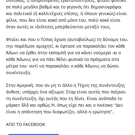
συνήθως, ή αναμενόμενες ερωταπαντήσεις, φταίει φυσικά
σε πολύ μεγάλο βαθμό και το γεγονός ότι δημοσιογράφοι
και πολιτικοί (ή καλλιτέχνες επίσης, ή όποιοι γενικώς) είναι
φίλοι, που δεν είναι κακό από μόνο του, πολύ κακό είναι
όταν αυτές οι ιδιότητες μπερδεύονται μεταξύ τους.
Φταίει και που ο Τύπος έχασε (αυτοβούλως) τη δύναμη του,
την παρέδωσε αμαχητί, κι έφτασε να παρακαλάει τον κάθε
Άδωνι να έρθει στην εκπομπή για να κάνει νούμερα -κι ο
κάθε Άδωνις για να πάει θέλει φυσικά τα πράγματα στα
μέτρα του- αντί να παρακαλάει ο κάθε Άδωνις να δώσει
συνέντευξη.
Στην Αμερική, που αν μη τι άλλο η Τέχνη της συνέντευξης
άνθισε, υπάρχει ένα αξίωμα: Σταρ είναι αυτός που παίρνει
τη συνέντευξη, όχι αυτός που τη δίνει. Είναι ανάποδο το
μάρκετ δλδ και ορθώς.Ή, όπως είχε πει και ο Ιονέσκο: “Δεν
είναι η απάντηση που διαφωτίζει, αλλά η ερώτηση”..
ΑΠΟ ΤΟ FACEBOOK