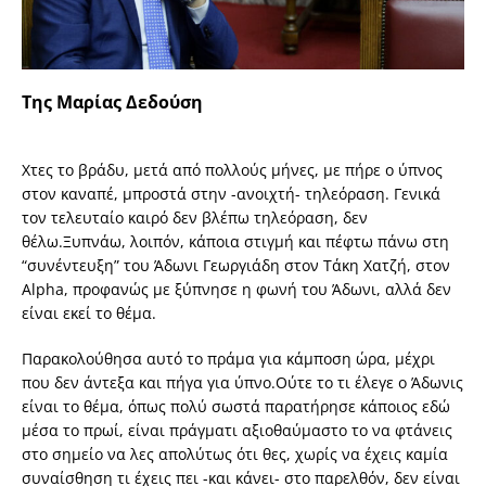
Της Μαρίας Δεδούση
Χτες το βράδυ, μετά από πολλούς μήνες, με πήρε ο ύπνος
στον καναπέ, μπροστά στην -ανοιχτή- τηλεόραση. Γενικά
τον τελευταίο καιρό δεν βλέπω τηλεόραση, δεν
θέλω.Ξυπνάω, λοιπόν, κάποια στιγμή και πέφτω πάνω στη
“συνέντευξη” του Άδωνι Γεωργιάδη στον Τάκη Χατζή, στον
Alpha, προφανώς με ξύπνησε η φωνή του Άδωνι, αλλά δεν
είναι εκεί το θέμα.
Παρακολούθησα αυτό το πράμα για κάμποση ώρα, μέχρι
που δεν άντεξα και πήγα για ύπνο.Ούτε το τι έλεγε ο Άδωνις
είναι το θέμα, όπως πολύ σωστά παρατήρησε κάποιος εδώ
μέσα το πρωί, είναι πράγματι αξιοθαύμαστο το να φτάνεις
στο σημείο να λες απολύτως ότι θες, χωρίς να έχεις καμία
συναίσθηση τι έχεις πει -και κάνει- στο παρελθόν, δεν είναι