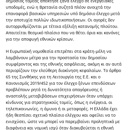
δημόσιος τομέας απέκτησε ξανά έλεγχο σε ενεργειακές
υποδομές, ενώ η Βρετανία συζητά πλέον ανοιχτά την
επαναφορά βασικών υπηρεσιών υπό δημόσιο έλεγχο μετά
την αποτυχία πολλών ιδιωτικοποιήσεων. Οι αγορές δεν
αυτορρυθμίζονται με τέτοια εξέλιξη κατανομής πλούτου.
Απαιτείται θεσμικό πλαίσιο που να θέτει όρια και κανόνες
για την αποφυγή εθνικών κρίσεων.
Η Ευρωπαϊκή νομοθεσία επιτρέπει στα κράτη-μέλη να
λαμβάνουν μέτρα για την προστασία του δημοσίου
συμφέροντος και της εθνικής ασφάλειας, ακόμη κι αν αυτά
περιορίζουν την ελεύθερη διακίνηση κεφαλαίων. Το άρθρο
65 της Συνθήκης για τη Λειτουργία της Ε.Ε. και ο
Κανονισμός 2019/452 για τον έλεγχο ξένων επενδύσεων
προβλέπουν ρητά τη δυνατότητα απαγόρευσης ή
αναστολής μεταβιβάσεων επιχειρήσεων όταν υπάρχει
κίνδυνος για στρατηγικούς τομείς, όπως η ενέργεια, οι
τηλεπικοινωνίες, η άμυνα ή οι μεταφορές. Η Ελλάδα έχει
ήδη θεσπίσει σχετικό πλαίσιο ελέγχου και οφείλει να το
ενισχύσει, ώστε να μπορεί να παρεμβαίνει προληπτικά με
διαφάνεια και νομική ισχύ όταν διακυβεύεται η εθνική