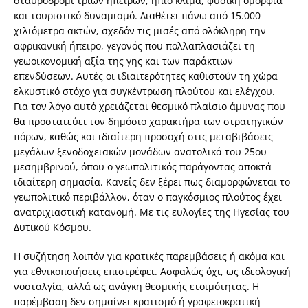
σταυροδρόμι τριών ηπείρων, ήπιο κλίμα, φυσική ομορφιά
και τουριστικό δυναμισμό. Διαθέτει πάνω από 15.000
χιλιόμετρα ακτών, σχεδόν τις μισές από ολόκληρη την
αφρικανική ήπειρο, γεγονός που πολλαπλασιάζει τη
γεωοικονομική αξία της γης και των παράκτιων
επενδύσεων. Αυτές οι ιδιαιτερότητες καθιστούν τη χώρα
ελκυστικό στόχο για συγκέντρωση πλούτου και ελέγχου.
Για τον λόγο αυτό χρειάζεται θεσμικό πλαίσιο άμυνας που
θα προστατεύει τον δημόσιο χαρακτήρα των στρατηγικών
πόρων, καθώς και ιδιαίτερη προσοχή στις μεταβιβάσεις
μεγάλων ξενοδοχειακών μονάδων ανατολικά του 25ου
μεσημβρινού, όπου ο γεωπολιτικός παράγοντας αποκτά
ιδιαίτερη σημασία. Κανείς δεν ξέρει πως διαμορφώνεται το
γεωπολιτικό περιβάλλον, όταν ο παγκόσμιος πλούτος έχει
ανατριχιαστική κατανομή. Με τις ευλογίες της Ηγεσίας του
Δυτικού Κόσμου.
Η συζήτηση λοιπόν για κρατικές παρεμβάσεις ή ακόμα και
για εθνικοποιήσεις επιστρέφει. Ασφαλώς όχι, ως ιδεολογική
νοσταλγία, αλλά ως ανάγκη θεσμικής ετοιμότητας. Η
παρέμβαση δεν σημαίνει κρατισμό ή γραφειοκρατική