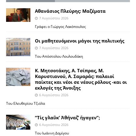
Αθανάσιος Πλεύρης: Μαζέματα
7 Αυγούστου 2026
Γράφει ο Γιώργος Λακόπουλος
Οι μαθητευόμενοι μάγοι της πολιτικής
7 Αυγούστου 2026
Του Απόστολου Λουλουδάκη
Κ. Μητσοτάκης, Α. Τσίπρας, Μ.
Καρυστιανού, Α. Σαμαράς: παλαιοί
παίκτες και νέοι σε νέους ρόλους -και οι
εκλογές της Άνοιξης
6 Αυγούστου 2026
Του Ελευθερίου Τζιόλα
“Τίς γλαῦκ’ Ἀθήναζ’ ἤγαγεν”;
6 Αυγούστου 2026
Του Ιωάννη Δαμίγου