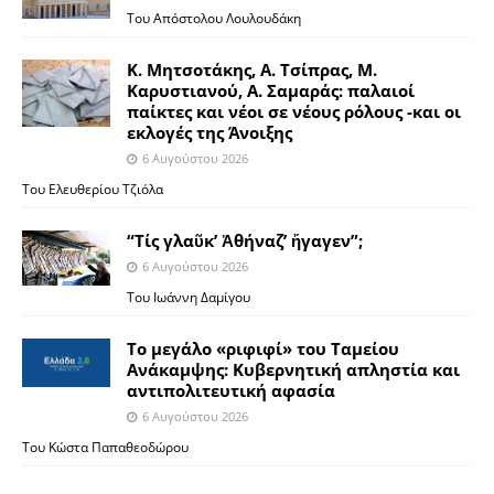
Του Απόστολου Λουλουδάκη
Κ. Μητσοτάκης, Α. Τσίπρας, Μ.
Καρυστιανού, Α. Σαμαράς: παλαιοί
παίκτες και νέοι σε νέους ρόλους -και οι
εκλογές της Άνοιξης
6 Αυγούστου 2026
Του Ελευθερίου Τζιόλα
“Τίς γλαῦκ’ Ἀθήναζ’ ἤγαγεν”;
6 Αυγούστου 2026
Του Ιωάννη Δαμίγου
Το μεγάλο «ριφιφί» του Ταμείου
Ανάκαμψης: Κυβερνητική απληστία και
αντιπολιτευτική αφασία
6 Αυγούστου 2026
Του Κώστα Παπαθεοδώρου