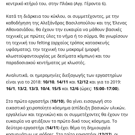
κεντρικό κτήριό του, στην Πλάκα (Αγγ. Γέροντα 6).
Κατά τη διάρκεια του κύκλου, οι συμμετέχοντες, με την
καθοδήγηση της Αλεξάνδρας Βασιλοπούλου και της Έλενας
Αθανασιάδου, θα έχουν την ευκαιρία να μάθουν βασικές
τεχνικές με πρώτες ύλες το νήμα ή το σύρμα, θα γνωρίσουν
τη τεχνική του felting (αρχαίος τρόπος κατασκευής
υφάσματος), την τεχνική του μακραμέ (μορφή
κλωστοϋφαντουργίας με δεσίματα κόμπων) και του
παραδοσιακού κεντήματος με κλωστές.
Αναλυτικά, οι ημερομηνίες διεξαγωγής των εργαστηρίων
είναι για το 2018:
10/10
,
14/11
και
12/12
και για το 2019:
16/1
,
13/2
,
13/3
,
10/4
,
15/5
και
12/6
(ώρες:
15:00
–
17:00
).
Στο πρώτο εργαστήρι (
10/10
), θα γίνει εισαγωγή στο
εικαστικό χειροποίητο κόσμημα (επίδειξη βασικών υλικών,
εργαλείων και τεχνικών) και οι συμμετέχοντες θα έχουν την
ευκαιρία να φτιάξουν το πρώτο δικό τους κόσμημα. Το
δεύτερο εργαστήρι (
14/11
) έχει θέμα τη δημιουργία
κοσμημάτων με φόδρες. Στο τρίτο εργαστήρι (
12/12
), οι