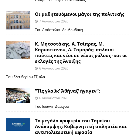
Οι μαθητευόμενοι μάγοι της πολιτικής
7 Αυγούστου 2026
Του Απόστολου Λουλουδάκη
Κ. Μητσοτάκης, Α. Τσίπρας, Μ.
Καρυστιανού, Α. Σαμαράς: παλαιοί
παίκτες και νέοι σε νέους ρόλους -και οι
εκλογές της Άνοιξης
6 Αυγούστου 2026
Του Ελευθερίου Τζιόλα
“Τίς γλαῦκ’ Ἀθήναζ’ ἤγαγεν”;
6 Αυγούστου 2026
Του Ιωάννη Δαμίγου
Το μεγάλο «ριφιφί» του Ταμείου
Ανάκαμψης: Κυβερνητική απληστία και
αντιπολιτευτική αφασία