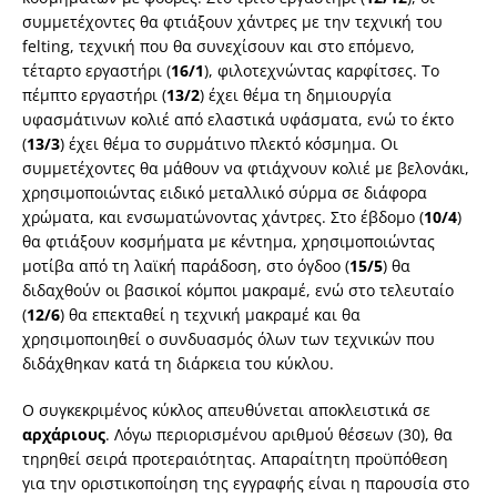
συμμετέχοντες θα φτιάξουν χάντρες με την τεχνική του
felting, τεχνική που θα συνεχίσουν και στο επόμενο,
τέταρτο εργαστήρι (
16/1
), φιλοτεχνώντας καρφίτσες. Το
πέμπτο εργαστήρι (
13/2
) έχει θέμα τη δημιουργία
υφασμάτινων κολιέ από ελαστικά υφάσματα, ενώ το έκτο
(
13/3
) έχει θέμα το συρμάτινο πλεκτό κόσμημα. Οι
συμμετέχοντες θα μάθουν να φτιάχνουν κολιέ με βελονάκι,
χρησιμοποιώντας ειδικό μεταλλικό σύρμα σε διάφορα
χρώματα, και ενσωματώνοντας χάντρες. Στο έβδομο (
10/4
)
θα φτιάξουν κοσμήματα με κέντημα, χρησιμοποιώντας
μοτίβα από τη λαϊκή παράδοση, στο όγδοο (
15/5
) θα
διδαχθούν οι βασικοί κόμποι μακραμέ, ενώ στο τελευταίο
(
12/6
) θα επεκταθεί η τεχνική μακραμέ και θα
χρησιμοποιηθεί ο συνδυασμός όλων των τεχνικών που
διδάχθηκαν κατά τη διάρκεια του κύκλου.
Ο συγκεκριμένος κύκλος απευθύνεται αποκλειστικά σε
αρχάριους
. Λόγω περιορισμένου αριθμού θέσεων (30), θα
τηρηθεί σειρά προτεραιότητας. Απαραίτητη προϋπόθεση
για την οριστικοποίηση της εγγραφής είναι η παρουσία στο