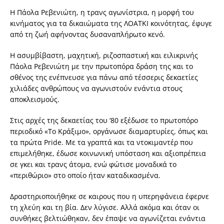
Η Πάολα Ρεβενιώτη, η τρανς αγωνίστρια, η μορφή του
κινήματος για τα δικαιώματα της ΛΟΑΤΚΙ κοινότητας, έφυγε
από τη ζωή αφήνοντας δυσαναπλήρωτο κενό.
Η ασυμβίβαστη, μαχητική, ριζοσπαστική και ειλικρινής
Πάολα Ρεβενιώτη με την πρωτοπόρα δράση της και το
σθένος της ενέπνευσε για πάνω από τέσσερις δεκαετίες
χιλιάδες ανθρώπους να αγωνιστούν ενάντια στους
αποκλεισμούς.
Στις αρχές της δεκαετίας του ‘80 εξέδωσε το πρωτοπόρο
περιοδικό «Το Κράξιμο», οργάνωσε διαμαρτυρίες, όπως και
τα πρώτα Pride. Με τα γραπτά και τα ντοκιμαντέρ που
επιμελήθηκε, έδωσε κοινωνική υπόσταση και αξιοπρέπεια
σε γκει και τρανς άτομα, ενώ φώτισε μοναδικά το
«περιθώριο» στο οποίο ήταν καταδικασμένα.
Δραστηριοποιήθηκε σε καιρους που η υπερηφάνεια έφερνε
τη χλεύη και τη βία. Δεν λύγισε. Αλλά ακόμα και όταν οι
συνθήκες βελτιώθηκαν, δεν έπαψε να αγωνίζεται ενάντια