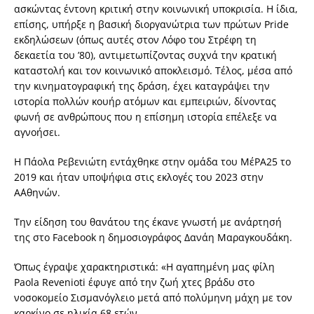
ασκώντας έντονη κριτική στην κοινωνική υποκρισία. Η ίδια,
επίσης, υπήρξε η βασική διοργανώτρια των πρώτων Pride
εκδηλώσεων (όπως αυτές στον Λόφο του Στρέφη τη
δεκαετία του ’80), αντιμετωπίζοντας συχνά την κρατική
καταστολή και τον κοινωνικό αποκλεισμό. Τέλος, μέσα από
την κινηματογραφική της δράση, έχει καταγράψει την
ιστορία πολλών κουήρ ατόμων και εμπειριών, δίνοντας
φωνή σε ανθρώπους που η επίσημη ιστορία επέλεξε να
αγνοήσει.
Η Πάολα Ρεβενιώτη εντάχθηκε στην ομάδα του ΜέΡΑ25 το
2019 και ήταν υποψήφια στις εκλογές του 2023 στην
Α΄Αθηνών.
Την είδηση του θανάτου της έκανε γνωστή με ανάρτησή
της στο Facebook η δημοσιογράφος Δανάη Μαραγκουδάκη.
Όπως έγραψε χαρακτηριστικά: «Η αγαπημένη μας φίλη
Paola Revenioti έφυγε από την ζωή χτες βράδυ στο
νοσοκομείο Σισμανόγλειο μετά από πολύμηνη μάχη με τον
καρκίνο σε ηλικία 68 ετών.