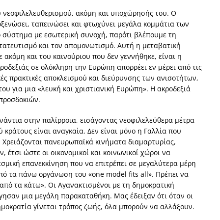
 νεοφιλελευθερισμού, ακόμη και υποχώρησής του. Ο
ποξενώσει, ταπεινώσει και φτωχύνει μεγάλα κομμάτια των
ο σύστημα με εσωτερική συνοχή, παρότι βλέπουμε τη
τατευτισμό και τον απομονωτισμό. Αυτή η μεταβατική
ε ακόμη και του καινούριου που δεν γεννήθηκε, είναι η
ροδεξιάς σε ολόκληρη την Ευρώπη απορρέει εν μέρει από τις
ικές πρακτικές αποκλεισμού και διεύρυνσης των ανισοτήτων,
ου για μια «λευκή και χριστιανική Ευρώπη». Η ακροδεξιά
 προσδοκιών.
νάντια στην παλίρροια, εισάγοντας νεοφιλελεύθερα μέτρα
 κράτους είναι αναγκαία. Δεν είναι μόνο η Γαλλία που
ς. Χρειάζονται πανευρωπαϊκά κινήματα διαμαρτυρίας,
 έτσι ώστε οι οικονομικοί και κοινωνικοί χώροι να
θεσμική επανεκκίνηση που να επιτρέπει σε μεγαλύτερα μέρη
ό τα πάνω οργάνωση του «one model fits all». Πρέπει να
«από τα κάτω». Οι Αγανακτισμένοι με τη δημοκρατική
γησαν μια μεγάλη παρακαταθήκη. Μας έδειξαν ότι όταν οι
ημοκρατία γίνεται τρόπος ζωής, όλα μπορούν να αλλάξουν.