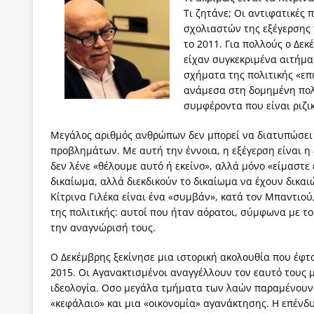
Τι ζητάνε; Οι αντιφατικές
[ 6 Αυγούστου 2026 ]
Δόμνα Μιχαηλίδου: Αξιοπρ
σχολιαστών της εξέγερσης
[ 6 Αυγούστου 2026 ]
Η δημοκρατία της διαχείρισ
το 2011. Για πολλούς ο Δεκ
είχαν συγκεκριμένα αιτήμα
[ 6 Αυγούστου 2026 ]
Σπρώχνουμε τη ζωή μας…
σχήματα της πολιτικής «επ
[ 5 Αυγούστου 2026 ]
Κυριάκος Μητσοτάκης: Αναλ
ανάμεσα στη δομημένη πολι
συμφέροντα που είναι ριζι
[ 4 Αυγούστου 2026 ]
Θα ανήκεις όπου ανήκει το 
[ 4 Αυγούστου 2026 ]
Η γενεαλογία του φασισμού
Μεγάλος αριθμός ανθρώπων δεν μπορεί να διατυπώσει 
προβλημάτων. Με αυτή την έννοια, η εξέγερση είναι η
ΠΑΡΕΜΒΑΣΕΙΣ
δεν λένε «θέλουμε αυτό ή εκείνο», αλλά μόνο «είμαστε 
δικαίωμα, αλλά διεκδικούν το δικαίωμα να έχουν δικαιώ
[ 4 Αυγούστου 2026 ]
Εφημερίδα «Εστία»: Όταν η 
Κίτρινα Γιλέκα είναι ένα «συμβάν», κατά τον Μπαντιού
της πολιτικής: αυτοί που ήταν αόρατοι, σύμφωνα με το
την αναγνώρισή τους.
Ο Δεκέμβρης ξεκίνησε μια ιστορική ακολουθία που έφτ
2015. Οι Αγανακτισμένοι αναγγέλλουν τον εαυτό τους μ
ιδεολογία. Οσο μεγάλα τμήματα των λαών παραμένουν 
«κεφάλαιο» και μια «οικονομία» αγανάκτησης. Η επένδυ