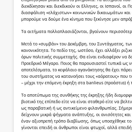
διεκδίκησαν και διεκδικούν οι Ελληνες, οι Ισπανοί, οι 
διασφάλιση «ελάχιστων» κοινωνικών δικαιωμάτων και 
μπορούμε να δούμε ένα κίνημα που ξεκίνησε μεν απρό
Τα αιτήματα πολλαπλασιάζονται, βγαίνουν περισσότερο
Μετά το «συμβάν» του Δεκέμβρη, του Συντάγματος, των 
κανονικότητα. Το πεδίο της, ωστόσο, έχει αλλάξει ριζ
όρων πολιτικής συμμετοχής. Θα είναι ενδιαφέρον να δ
Προεδρικό Μέγαρο. Ποιος θα παρουσιαστεί τυπικά ως νι
αποτελέσματα, το κεφάλαιο αγανάκτησης θα έχει πάρει
του συστήματος να κατανοήσει τους «αόρατους» που τ
– μέχρι την επόμενη έκρηξη στα banlieus (προάστια) ή 
Το αποτύπωμα της συνθήκης της έκρηξης ήδη διαμορφών
βιοτικό της επίπεδο είτε να είναι σταθερό είτε να βελ
ως παραβατική ή ως αντικείμενο φιλανθρωπίας. Σήμερα 
δείχνουν μικρά ψήγματα ανάπτυξης, οι ανισότητες και
έναν αξιοπρεπή τρόπο διαβίωσης, όπως υποσχέθηκε το 
γίνονται επειδή οι άνθρωποι είναι φτωχοί, αλλά επειδή