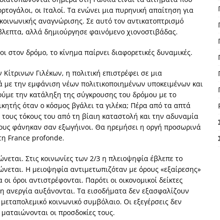
Πορτογάλοι, οι Ιταλοί. Τα ενώνει μια πυρηνική απαίτηση για
κοινωνικής αναγνώρισης. Σε αυτό τον αντικατοπτρισμό
βλεπτα, αλλά δημιούργησε φαινόμενο χιονοστιβάδας.
ι στον δρόμο, το κίνημα παίρνει διαφορετικές δυναμικές.
Κίτρινων Γιλέκων, η πολιτική επιστρέφει σε μια
ικά με την εμφάνιση νέων πολιτικοποιημένων υποκειμένων και
ούμε την κατάληξη της σύγκρουσης του δρόμου με το
κητής όταν ο κόσμος βγάλει τα γιλέκα; Πέρα από τα απτά
 τους τόκους του από τη βίαιη καταστολή και την αδυναμία
ους φάνηκαν σαν εξωγήινοι. Θα ηρεμήσει η οργή προσωρινά
τη France profonde.
εται. Στις κοινωνίες των 2/3 η πλειοψηφία έβλεπε το
τιώνεται. Η μειοψηφία αντιμετωπιζόταν με όρους «εξαίρεσης»
οι όροι αντιστρέφονται. Παρότι οι οικονομικοί δείκτες
 η ανεργία αυξάνονται. Τα εισοδήματα δεν εξασφαλίζουν
μεταπολεμικό κοινωνικό συμβόλαιο. Οι εξεγέρσεις δεν
 ματαιώνονται οι προσδοκίες τους.