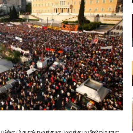
ΡΟΣΩΠΟΓΡΑΦΙΕΣ
ρες
ΠΑΡΕΜΒΑΣΕΙΣ
 και η Ελλάδα και η Νέα Δημοκρατία που δεν υπάρχουν πια
ατα
ΠΡΟΒΟΛΕΣ
 πολιτικής
ΑΠΟΨΕΙΣ
Μ. Καρυστιανού, Α. Σαμαράς: παλαιοί παίκτες και νέοι σε νέους ρόλους
ΑΠΟΨΕΙΣ
είου Ανάκαμψης: Κυβερνητική απληστία και αντιπολιτευτική αφασία
ίδας» καταγγέλουν “ένα συγκεντρωτικό μοντέλο αποφάσεων από
μών και παρασκηνιακών ανταγωνισμών”
ΣΚΕΨΕΙΣ
 Γιλέκα; Είναι πολιτικό κίνημα; Ποια είναι η ιδεολογία τους;