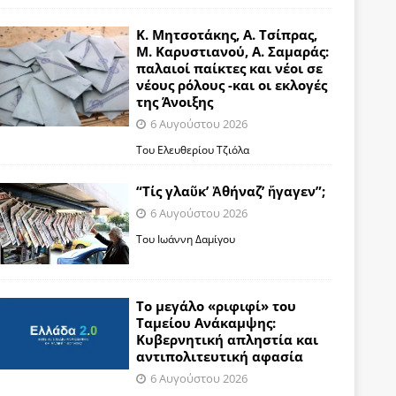
Κ. Μητσοτάκης, Α. Τσίπρας,
Μ. Καρυστιανού, Α. Σαμαράς:
παλαιοί παίκτες και νέοι σε
νέους ρόλους -και οι εκλογές
της Άνοιξης
6 Αυγούστου 2026
Του Ελευθερίου Τζιόλα
“Τίς γλαῦκ’ Ἀθήναζ’ ἤγαγεν”;
6 Αυγούστου 2026
Του Ιωάννη Δαμίγου
Το μεγάλο «ριφιφί» του
Ταμείου Ανάκαμψης:
Κυβερνητική απληστία και
αντιπολιτευτική αφασία
6 Αυγούστου 2026