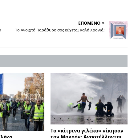
ΕΠΟΜΕΝΟ
α
Το Ανοιχτό Παράθυρο σας εύχεται Καλή Χρονιά!
Τα «κίτρινα γιλέκα» νίκησαν
τον Μακρόν: Αναστέλλονται
ιλέκα