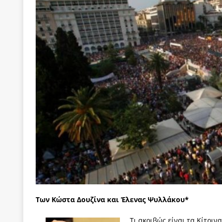
[ 22 Μαΐου 2020 ]
Μακάριος Λαζαρίδης: Έργο!
Π
[ 7 Αυγούστου 2026 ]
Μετά την επίσκεψη Γκουτέ
[ 7 Αυγούστου 2026 ]
Ο Τιμωρός Αντώνης Σαμαράς
ΠΡΟΕΚΤΑΣΕΙΣ
[ 7 Αυγούστου 2026 ]
Αθανάσιος Πλεύρης: Μαζέμ
[ 7 Αυγούστου 2026 ]
Οι μαθητευόμενοι μάγοι της
[ 6 Αυγούστου 2026 ]
Κ. Μητσοτάκης, Α. Τσίπρας, 
-και οι εκλογές της Άνοιξης
ΑΠΟΨΕΙΣ
[ 6 Αυγούστου 2026 ]
“Τίς γλαῦκ’ Ἀθήναζ’ ἤγαγεν”;
[ 6 Αυγούστου 2026 ]
Το μεγάλο «ριφιφί» του Ταμ
ΑΠΟΨΕΙΣ
[ 6 Αυγούστου 2026 ]
22 πρώην στελέχη της «Ελπ
Των Κώστα Δουζίνα και Έλενας Ψυλλάκου*
ελάχιστα πρόσωπα, με λογικές “αυλών”, μηχανισ
Τι ακριβώς είναι τα Κίτρινα