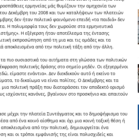
 προσπάθειες ερμηνείας μάς θυμίζουν την αμηχανία των
έπεια
ΠΡΟΒΟΛΕΣ
 του Δεκέμβρη του 2008 και των καταλήψεων των πλατειών
ης τελειώνει
ΠΑΡΕΜΒΑΣΕΙΣ
έμβρης δεν ήταν πολιτικό φαινόμενο επειδή «τα παιδιά» δεν
τα. Η πολυμορφία τους δεν χωρούσε στα ερμηνευτικά
ΣΚΕΨΕΙΣ
ιστήμης». Η εξέγερση ήταν αποτέλεσμα της έντασης
γησίες
ΠΡΟΒΟΛΕΣ
τική εκπροσώπηση από τη μια και τις ομάδες και τα
κά αποκλεισμένα από την πολιτική τάξη από την άλλη.
νερό
ΑΝΑΓΝΩΣΕΙΣ
: από τον Αντιδιαφωτισμό στον ψηφιακό Κοινωνικό Δαρβινισμό
τα πιο ουσιαστικά του αιτήματα στη γλώσσα των πολιτικών
 έκφραση πολιτικής δράσης στο σημείο μηδέν. Οι εξεγερμένοι
εδώ, είμαστε ενάντια». Δεν διεκδικούν αυτό ή εκείνο το
ματα, το δικαίωμα να είναι πολίτες. Ο Δεκέμβρης και τα
δημοσιογραφία βάζει τα χέρια της και βγάζει τα μάτια της
ΑΠΟΨΕΙΣ
, μια πολιτική πράξη που διαταράσσει τον αποδεκτό ορισμό
υς ισχύοντες κανόνες, βγαίνουν στο προσκήνιο και απαιτούν
ασε μέχρι την πλατεία Συντάγματος και το δημοψήφισμα του
έσα από ένα κοινό αίσθημα και όχι μια κοινή ταξική θέση ή
αποκλεισμένα από την πολιτική, δημιουργείται ένα
ση και οι τρόποι εμφάνισής της είναι πολυσχιδείς και