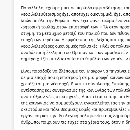
Παράλληλα, έχουμε μπει σε περίοδο αμφισβήτησης του
νεοφιλελευθερισμός έχει αποτύχει οικονομικά, έχει α
λαών σε όλη την Ευρώπη. Δεν έχει φανεί ακόμα ένα νέ
-ρητορική τουλάχιστον- επιστροφή των ΗΠΑ στον προσ
στιγμή, το μεταίχμιο μεταξύ του παλιού που δεν πέθαν
εποχή των τεράτων. Η εμφύτευση της Δεξιάς και της ακ
νεοφιλελεύθερες οικονομικές πολιτικές. Πλάι σε πολιτ
αναδύεται η έκκληση του Ορμπαν και των ομοϊδεατών τ
σήμερα χτίζει μια δυστοπία στα θεμέλια των χαμένων
Είναι παράδοξο να βλέπουμε τον Μακρόν να πηγαίνει ε
σε μια εποχή που η επιστροφή σε μια μορφή κοινωνικού
χρειάζεται μια νέα αρχή. Είναι το σύνολο της Ευρώπη
αντίστασης και συνεργασίας της κοινωνίας των πολιτών,
αναπτύξουν νέες στρατηγικές. Απαιτείται επίσης μια 
της κοινωνίας να συμμετέχουν, εγκαταλείποντας την απ
σκεφτούμε και πάλι θεσμικές δομές και πρωτοβουλίες 
οργάνωση και την ιδεολογική πολυφωνία τους δημιούρ
άνθρωποι παίρνουν τις τύχες στα χέρια τους, όταν η δ