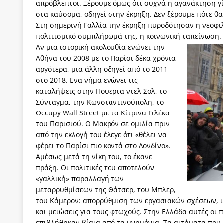
απρόβλεπτοι. Ξέρουμε όμως ότι συχνά η αγανάκτηση γί
στα καύσομα, οδηγεί στην έκρηξη. Δεν ξέρουμε πότε θα
Στη σημερινή Γαλλία την έκρηξη πυροδότησαν η νεοφιλ
πολιτισμικό συμπλήρωμά της, η κοινωνική ταπείνωση.
Αν μια ιστορική ακολουθία ενώνει την
Αθήνα του 2008 με το Παρίσι δέκα χρόνια
αργότερα, μια άλλη οδηγεί από το 2011
στο 2018. Ενα νήμα ενώνει τις
καταλήψεις στην Πουέρτα ντελ Σολ, το
Σύνταγμα, την Κωνσταντινούπολη, το
Occupy Wall Street με τα Κίτρινα Γιλέκα
του Παρισιού. Ο Μακρόν σε ομιλία πριν
από την εκλογή του έλεγε ότι «θέλει να
φέρει το Παρίσι πιο κοντά στο Λονδίνο».
Αμέσως μετά τη νίκη του, το έκανε
πράξη. Οι πολιτικές του αποτελούν
«γαλλική» παραλλαγή των
μεταρρυθμίσεων της Θάτσερ, του Μπλερ,
του Κάμερον: απορρύθμιση των εργασιακών σχέσεων, ιδ
και μειώσεις για τους φτωχούς. Στην Ελλάδα αυτές οι 
επιβλήθηκαν βίαια από τα μνημόνια. Τα αιτήματα που