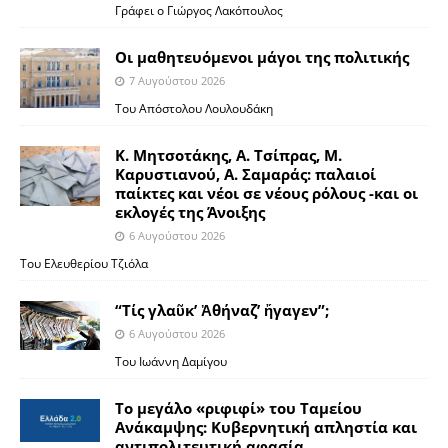
Γράφει ο Γιώργος Λακόπουλος
Οι μαθητευόμενοι μάγοι της πολιτικής
7 Αυγούστου 2026
Του Απόστολου Λουλουδάκη
Κ. Μητσοτάκης, Α. Τσίπρας, Μ.
Καρυστιανού, Α. Σαμαράς: παλαιοί
παίκτες και νέοι σε νέους ρόλους -και οι
εκλογές της Άνοιξης
6 Αυγούστου 2026
Του Ελευθερίου Τζιόλα
“Τίς γλαῦκ’ Ἀθήναζ’ ἤγαγεν”;
6 Αυγούστου 2026
Του Ιωάννη Δαμίγου
Το μεγάλο «ριφιφί» του Ταμείου
Ανάκαμψης: Κυβερνητική απληστία και
αντιπολιτευτική αφασία