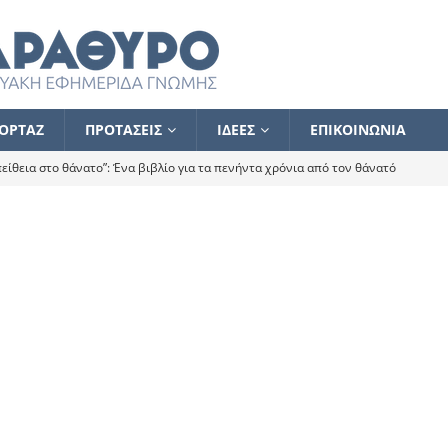
ΟΡΤΑΖ
ΠΡΟΤΑΣΕΙΣ
ΙΔΕΕΣ
ΕΠΙΚΟΙΝΩΝΙΑ
ίθεια στο θάνατο”: Ένα βιβλίο για τα πενήντα χρόνια από τον θάνατό
α το ποιος κοροϊδεύει ποιον Αλέξη
ΑΝΑΓΝΩΣΕΙΣ
 ισχυρίστηκα ότι δεν υπάρχει παρακολούθηση και κέντρο το οποίο
τεί θερμά όσους σπεύδουν να το ενισχύσουν – Συνεχίζουμε
FLASH
ίας θα κινηθεί στην αντίθετη κατεύθυνση
ΑΝΑΓΝΩΣΕΙΣ
ΠΡΟΣΩΠΟΓΡΑΦΙΕΣ
ίλημμα των εκλογών
ΑΝΑΓΝΩΣΕΙΣ