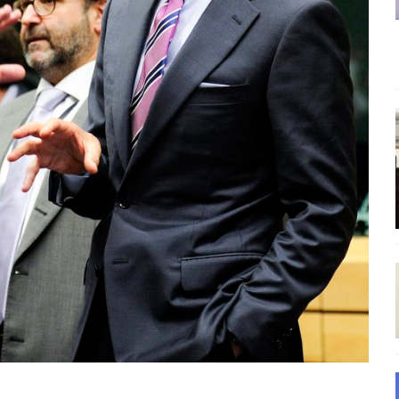
και το Σχέδιο Άτσεσον
ΑΠΟΨΕΙΣ
ΑΠΟΨΕΙΣ
ίτευση
ΠΡΟΒΟΛΕΣ
η Αυγούστου: Πώς ένας αποτυχημένος κοινοβουλευτικός έγινε
ίται και δεν εκβιάζεται
ΠΑΡΕΜΒΑΣΕΙΣ
χη της δεύτερης θέσης είναι (πολύ) ανοιχτή ακόμη. Προς αναμέτρηση
ΑΠΟΨΕΙΣ