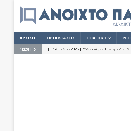
ΑΡΧΙΚΗ
ΠΡΟΕΚΤΑΣΕΙΣ
ΠΟΛΙΤΙΚΗ
ΡΕΠ
[ 17 Απριλίου 2026 ]
“Αλέξανδρος Παναγούλης: Απε
FRESH
του
ΕΠΙΛΟΓΕΣ
[ 17 Φεβρουαρίου 2026 ]
Απορίες και η απορία γι
[ 7 Νοεμβρίου 2022 ]
Kυρ. Μητσοτάκης: “Ουδέποτε
χειρίζεται το λογισμικό Predator”
ΡΕΠΟΡΤΑΖ
[ 21 Ιουλίου 2021 ]
Το Ανοιχτό Παράθυρο ευχαρισ
[ 15 Σεπτεμβρίου 2020 ]
Το εκκρεμές της οικονομ
[ 14 Ιουλίου 2020 ]
Κ. Καραμανλής: Κασσάνδρα
[ 4 Ιουλίου 2020 ]
Το σκληρό φθινόπωρο και το δ