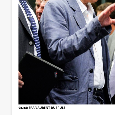
[ 4 Αυγούστου 2026 ]
Τα γεγονότα της Τηλλυρίας 
[ 4 Αυγούστου 2026 ]
Tηλεοπτικοί “Mega-Fiers”…
[ 4 Αυγούστου 2026 ]
Κώστας Τσουκαλάς: Αντιπολ
[ 4 Αυγούστου 2026 ]
Ο Ιωάννης Μεταξάς και η 4
δικτάτορας
ΕΠΙΛΟΓΕΣ
[ 3 Αυγούστου 2026 ]
Η ελευθεροτυπία δεν απειλε
[ 3 Αυγούστου 2026 ]
ΠΑΣΟΚ ή ΕΛ.ΑΣ.; Γιατί η μά
των δύο κομμάτων και όχι Ανδρουλάκη -Τσίπρα.
Φωτό: EPA/LAURENT DUBRULE