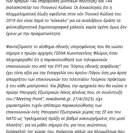
των άρθρων 146 (παραβίαση μυστικών πολιτείας) και 148
(κατασκοπεία) του Ποινικού Κώδικα. Οι δικαιολογίες ότι η
πλημμεληματική δίωξη οφείλεται στον νέο Ποινικό Κώδικα του
2019 δεν είναι παρά το “κόκκαλο” για να αναλάβουν δράση τα
φιλοκυβερνητικά δημοσιογραφικά χαλκεία, καμία σχέση όμως δεν
έχουν με την πραγματικότητα.
Φανταζόμαστε το αίσθημα εθνικής υπερηφάνειας που θα νιώσει
σήμερα ο πρώην αρχηγός ΓΕΕΘΑ Κωνσταντίνος Φλώρος όταν
πληροφορηθεί ότι η παρακολούθησή των τηλεφωνικών
επικοινωνιών του από την ΕΥΠ για “λόγους εθνικής ασφάλειας”
έχει τόση αξία για την Εισαγγελία του Αρείου Πάγου όση μια άρση
απορρήτου των επικοινωνιών του τελευταίου Τούρκου πράκτορα
ή του κάθε μαστροπού. Και βέβαια, την αμηχανία που θα νιώσει ο
πρώην Υπουργός Εξωτερικών Νίκος Δένδιας που, σε συνέντευξή
του (“Meeting Point”, newsbomb.gr, 27/4/2023), είχε
χαρακτηρίσει τυχόν απόπειρα παρακολούθησης των
επικοινωνιών ενός Υπουργού Εξωτερικών χώρας της ΕΕ και του
ΝΑΤΟ ως “εγκληματική πράξη σε βαθμό κακουργήματος στο μισό
πλανήτη”, για να μάθει σήμερα ότι, για τους ανώτατους
Εισαγγελείς της χώρας του, πρόκειται απλώς για πλημμέλημα που