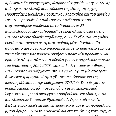
πρόσφατες δημοσιογραφικές πληροφορίες (Inside Story, 26/7/24),
από την (έστω ελλιπή) διασταύρωση της λίστας της Αρχής
Προστασίας Δεδομένων Προσωπικού Χαρακτήρα και του αρχείου
της ΕΥΠ, προέκυψε ότι από τους 87 συνδρομητές που
στοχοποιήθηκαν παράνομα με το Predator, οι 27
παρακολουθούνταν και “νόμιμα” με εισαγγελικές διατάξεις της
ΕΥΠ για “λόγους εθνικής ασφάλειας”, οι 22 δε εξ αυτών σε χρόνο
κοντά ή ταυτόχρονα με τη στοχοποίηση μέσω Predator. Το
αδιάσειστο αυτό στοιχείο υπονομεύτηκε με το αδιανόητο εύρημα
της “διάχυσης” των παρακολουθήσεων πολιτικών προσώπων και
κρατικών αξιωματούχων στο σύνολο (!) των εισαγγελικών άρσεων
του διαστήματος 2020-2023, ώστε οι διπλές παρακολουθήσεις
ΕΥΠ-Predator να ανέρχονται στο 1% (!) και όχι σε μία στις τρεις
όπως είναι η πραγματικότητα (βλ. σχετικό δημοσίευμα της
Ιωάννας Μάνδρου στην Καθημερινή, 27/7/24). Όσο δε για τον
νομικό χαρακτηρισμό, η στοχοποίηση με κατασκοπευτικό
λογισμικό του μισού υπουργικού συμβουλίου, και ιδιαίτερα των
διατελεσάντων Υπουργών Εξωτερικών Γ. Γεραπετρίτη και Ν.
Δένδια, χαρακτηρίζεται από τις εισαγγελικές αρχές ως πλημμέλημα
(!) του άρθρου 370Α του Ποινικού Κώδικα και όχι ως κακούργημα