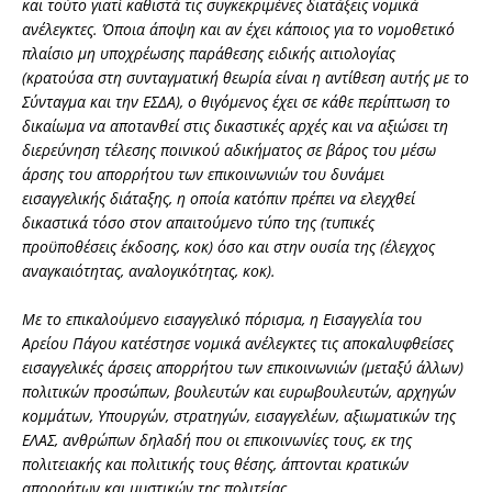
και τούτο γιατί καθιστά τις συγκεκριμένες διατάξεις νομικά
ανέλεγκτες. Όποια άποψη και αν έχει κάποιος για το νομοθετικό
πλαίσιο μη υποχρέωσης παράθεσης ειδικής αιτιολογίας
(κρατούσα στη συνταγματική θεωρία είναι η αντίθεση αυτής με το
Σύνταγμα και την ΕΣΔΑ), ο θιγόμενος έχει σε κάθε περίπτωση το
δικαίωμα να αποτανθεί στις δικαστικές αρχές και να αξιώσει τη
διερεύνηση τέλεσης ποινικού αδικήματος σε βάρος του μέσω
άρσης του απορρήτου των επικοινωνιών του δυνάμει
εισαγγελικής διάταξης, η οποία κατόπιν πρέπει να ελεγχθεί
δικαστικά τόσο στον απαιτούμενο τύπο της (τυπικές
προϋποθέσεις έκδοσης, κοκ) όσο και στην ουσία της (έλεγχος
αναγκαιότητας, αναλογικότητας, κοκ).
Με το επικαλούμενο εισαγγελικό πόρισμα, η Εισαγγελία του
Αρείου Πάγου κατέστησε νομικά ανέλεγκτες τις αποκαλυφθείσες
εισαγγελικές άρσεις απορρήτου των επικοινωνιών (μεταξύ άλλων)
πολιτικών προσώπων, βουλευτών και ευρωβουλευτών, αρχηγών
κομμάτων, Υπουργών, στρατηγών, εισαγγελέων, αξιωματικών της
ΕΛΑΣ, ανθρώπων δηλαδή που οι επικοινωνίες τους, εκ της
πολιτειακής και πολιτικής τους θέσης, άπτονται κρατικών
απορρήτων και μυστικών της πολιτείας.