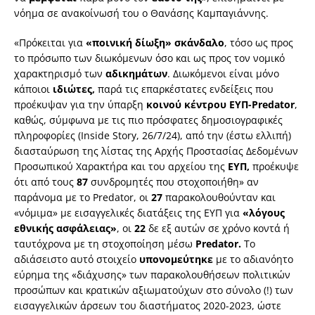
νόημα σε ανακοίνωσή του ο Θανάσης Καμπαγιάννης.
«Πρόκειται για
«ποινική δίωξη» σκάνδαλο
, τόσο ως προς
το πρόσωπο των διωκόμενων όσο και ως προς τον νομικό
χαρακτηρισμό των
αδικημάτων
. Διωκόμενοι είναι μόνο
κάποιοι
ιδιώτες,
παρά τις επαρκέστατες ενδείξεις που
προέκυψαν για την ύπαρξη
κοινού κέντρου ΕΥΠ-Predator
,
καθώς, σύμφωνα με τις πιο πρόσφατες δημοσιογραφικές
πληροφορίες (Inside Story, 26/7/24), από την (έστω ελλιπή)
διασταύρωση της λίστας της Αρχής Προστασίας Δεδομένων
Προσωπικού Χαρακτήρα και του αρχείου της
ΕΥΠ,
προέκυψε
ότι από τους
87
συνδρομητές που στοχοποιήθη» αν
παράνομα με το Predator, οι
27
παρακολουθούνταν και
«νόμιμα» με εισαγγελικές διατάξεις της ΕΥΠ για
«λόγους
εθνικής ασφάλειας»
, οι
22
δε εξ αυτών σε χρόνο κοντά ή
ταυτόχρονα με τη στοχοποίηση μέσω
Predator.
Το
αδιάσειστο αυτό στοιχείο
υπονομεύτηκε
με το αδιανόητο
εύρημα της «διάχυσης» των παρακολουθήσεων πολιτικών
προσώπων και κρατικών αξιωματούχων στο σύνολο (!) των
εισαγγελικών άρσεων του διαστήματος 2020-2023, ώστε