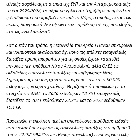
εθνικής ασφάλειας με αίτημα της ΕΥΠ και της Αντιτρομοκρατικής
τα έτη 2020-2024, το πόρισμα κρίνει ότι “τηρήθηκε απαρέγκλιτα
η διαδικασία που προβλέπεται από το Νόμο, ο οποίος, εκτός των
άλλων, διαχρονικά, δεν αξιώνει την παράθεση ειδικής αιτιολογίας
στις ως άνω διατάξεις”.
Κατ’ αυτόν τον τρόπο, η Εισαγγελία του Αρείου Πάγου επικυρώνει
και νομιμοποιεί αναδρομικά όχι μόνο τις επίδικες εισαγγελικές
διατάξεις άρσης απορρήτου για τις οποίες έχουν κατατεθεί
μηνύσεις (πχ. υπόθεση Νίκου Ανδρουλάκη), αλλά ΟΛΕΣ τις
εκδοθείσες εισαγγελικές διατάξεις επί κυβέρνησης Νέας
Δημοκρατίας που ανέρχονται σίγουρα σε πάνω από 50.000
(ολογράφως πενήντα χιλιάδες). Θυμίζουμε ότι σύμφωνα με τα
στοιχεία της ΑΔΑΕ, το 2020 εκδόθηκαν 13.751 εισαγγελικές
διατάξεις, το 2021 εκδόθηκαν 22.215 και το 2022 εκδόθηκαν
10.119.
Προφανώς, η επίκληση περί μη υποχρέωσης παράθεσης ειδικής
αιτιολογίας όσον αφορά τις εισαγγελικές διατάξεις του άρθρου 3
του ν. 2225/1994 (“λόγοι εθνικής ασφάλειας) είναι νομικά έωλη