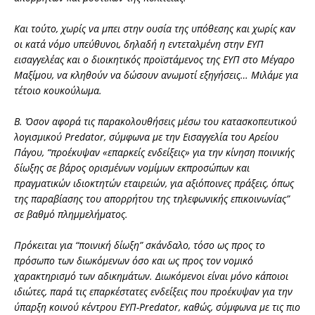
Και τούτο, χωρίς να μπει στην ουσία της υπόθεσης και χωρίς καν
οι κατά νόμο υπεύθυνοι, δηλαδή η εντεταλμένη στην ΕΥΠ
εισαγγελέας και ο διοικητικός προϊστάμενος της ΕΥΠ στο Μέγαρο
Μαξίμου, να κληθούν να δώσουν ανωμοτί εξηγήσεις… Μιλάμε για
τέτοιο κουκούλωμα.
Β. Όσον αφορά τις παρακολουθήσεις μέσω του κατασκοπευτικού
λογισμικού Predator, σύμφωνα με την Εισαγγελία του Αρείου
Πάγου, “προέκυψαν «επαρκείς ενδείξεις» για την κίνηση ποινικής
δίωξης σε βάρος ορισμένων νομίμων εκπροσώπων και
πραγματικών ιδιοκτητών εταιρειών, για αξιόποινες πράξεις, όπως
της παραβίασης του απορρήτου της τηλεφωνικής επικοινωνίας”
σε βαθμό πλημμελήματος.
Πρόκειται για “ποινική δίωξη” σκάνδαλο, τόσο ως προς το
πρόσωπο των διωκόμενων όσο και ως προς τον νομικό
χαρακτηρισμό των αδικημάτων. Διωκόμενοι είναι μόνο κάποιοι
ιδιώτες, παρά τις επαρκέστατες ενδείξεις που προέκυψαν για την
ύπαρξη κοινού κέντρου ΕΥΠ-Predator, καθώς, σύμφωνα με τις πιο