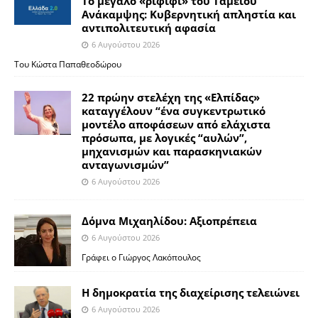
Το μεγάλο «ριφιφί» του Ταμείου
Ανάκαμψης: Κυβερνητική απληστία και
αντιπολιτευτική αφασία
6 Αυγούστου 2026
Του Κώστα Παπαθεοδώρου
22 πρώην στελέχη της «Ελπίδας»
καταγγέλουν “ένα συγκεντρωτικό
μοντέλο αποφάσεων από ελάχιστα
πρόσωπα, με λογικές “αυλών”,
μηχανισμών και παρασκηνιακών
ανταγωνισμών”
6 Αυγούστου 2026
Δόμνα Μιχαηλίδου: Αξιοπρέπεια
6 Αυγούστου 2026
Γράφει ο Γιώργος Λακόπουλος
Η δημοκρατία της διαχείρισης τελειώνει
6 Αυγούστου 2026