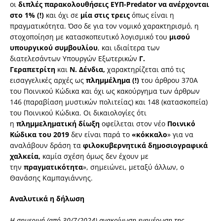
οι
διπλές παρακολουθήσεις ΕΥΠ-Predator να ανέρχονται
στο 1% (!)
και όχι σε
μία στις τρεις
όπως είναι η
πραγματικότητα. Όσο δε για τον νομικό χαρακτηρισμό, η
στοχοποίηση με κατασκοπευτικό λογισμικό του
μισού
υπουργικού συμβουλίου
, και ιδιαίτερα των
διατελεσάντων Υπουργών Εξωτερικών
Γ.
Γεραπετρίτη
και
Ν. Δένδια,
χαρακτηρίζεται από τις
εισαγγελικές αρχές ως
πλημμέλημα (!)
του άρθρου 370Α
του Ποινικού Κώδικα και όχι ως κακούργημα των άρθρων
146 (παραβίαση μυστικών πολιτείας) και 148 (κατασκοπεία)
του Ποινικού Κώδικα. Οι δικαιολογίες ότι
η
πλημμεληματική δίωξη
οφείλεται στον νέο
Ποινικό
Κώδικα του 2019
δεν είναι παρά το
«κόκκαλο
» για να
αναλάβουν δράση τα
φιλοκυβερνητικά δημοσιογραφικά
χαλκεία,
καμία σχέση όμως δεν έχουν με
την
πραγματικότητα
», σημειώνει, μεταξύ άλλων, ο
Θανάσης Καμπαγιάννης.
Αναλυτικά η δήλωση
Η σημερινή (από 30/7/2024) ανακοίνωση-ενημέρωση της