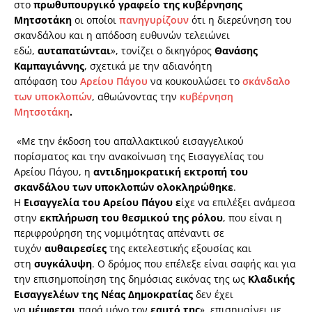
στο
πρωθυπουργικό γραφείο της κυβέρνησης
Μητσοτάκη
οι οποίοι
πανηγυρίζουν
ότι η διερεύνηση του
σκανδάλου και η απόδοση ευθυνών τελειώνει
εδώ,
αυταπατώνται
», τονίζει ο δικηγόρος
Θανάσης
Καμπαγιάννης
, σχετικά με την αδιανόητη
απόφαση του
Αρείου Πάγου
να κουκουλώσει το
σκάνδαλο
των υποκλοπών
, αθωώνοντας την
κυβέρνηση
Μητσοτάκη
.
«Με την έκδοση του απαλλακτικού εισαγγελικού
πορίσματος και την ανακοίνωση της Εισαγγελίας του
Αρείου Πάγου, η
αντιδημοκρατική εκτροπή του
σκανδάλου των υποκλοπών ολοκληρώθηκε
.
Η
Εισαγγελία του Αρείου Πάγου ε
ίχε να επιλέξει ανάμεσα
στην
εκπλήρωση του θεσμικού της ρόλου
, που είναι η
περιφρούρηση της νομιμότητας απέναντι σε
τυχόν
αυθαιρεσίες
της εκτελεστικής εξουσίας και
στη
συγκάλυψη
. Ο δρόμος που επέλεξε είναι σαφής και για
την επισημοποίηση της δημόσιας εικόνας της ως
Κλαδικής
Εισαγγελέων της Νέας Δημοκρατίας
δεν έχει
να
μέμφεται
παρά μόνο τον
εαυτό της
», επισημαίνει με