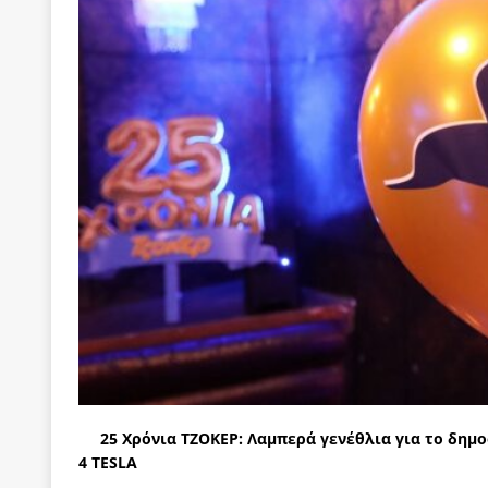
[ 22 Μαΐου 2020 ]
Μακάριος Λαζαρίδης: Έργο!
Π
[ 7 Αυγούστου 2026 ]
Μετά την επίσκεψη Γκουτέ
[ 7 Αυγούστου 2026 ]
Ο Τιμωρός Αντώνης Σαμαράς
ΠΡΟΕΚΤΑΣΕΙΣ
[ 7 Αυγούστου 2026 ]
Αθανάσιος Πλεύρης: Μαζέμ
[ 7 Αυγούστου 2026 ]
Οι μαθητευόμενοι μάγοι της
[ 6 Αυγούστου 2026 ]
Κ. Μητσοτάκης, Α. Τσίπρας, 
-και οι εκλογές της Άνοιξης
ΑΠΟΨΕΙΣ
[ 6 Αυγούστου 2026 ]
“Τίς γλαῦκ’ Ἀθήναζ’ ἤγαγεν”;
[ 6 Αυγούστου 2026 ]
Το μεγάλο «ριφιφί» του Ταμ
ΑΠΟΨΕΙΣ
[ 6 Αυγούστου 2026 ]
22 πρώην στελέχη της «Ελπ
25 Χρόνια ΤΖΟΚΕΡ: Λαμπερά γενέθλια για το δημο
4
TESLA
ελάχιστα πρόσωπα, με λογικές “αυλών”, μηχανισ