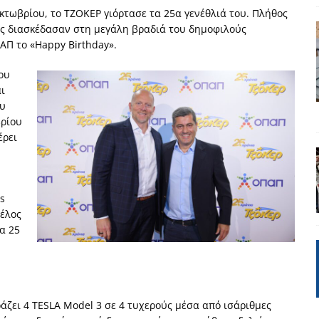
κτωβρίου, το ΤΖΟΚΕΡ γιόρτασε τα 25α γενέθλιά του. Πλήθος
έπεια
ΠΡΟΒΟΛΕΣ
ς διασκέδασαν στη μεγάλη βραδιά του δημοφιλούς
ης τελειώνει
ΠΑΡΕΜΒΑΣΕΙΣ
ΑΠ τo «Happy Birthday».
ΣΚΕΨΕΙΣ
του
γησίες
ΠΡΟΒΟΛΕΣ
ι
ου
νερό
ΑΝΑΓΝΩΣΕΙΣ
βρίου
: από τον Αντιδιαφωτισμό στον ψηφιακό Κοινωνικό Δαρβινισμό
έρει
δημοσιογραφία βάζει τα χέρια της και βγάζει τα μάτια της
ΑΠΟΨΕΙΣ
es
μέλος
α 25
άζει 4 TESLA Model 3 σε 4 τυχερούς μέσα από ισάριθμες