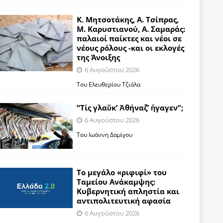
Κ. Μητσοτάκης, Α. Τσίπρας,
Μ. Καρυστιανού, Α. Σαμαράς:
παλαιοί παίκτες και νέοι σε
νέους ρόλους -και οι εκλογές
της Άνοιξης
6 Αυγούστου 2026
Του Ελευθερίου Τζιόλα
“Τίς γλαῦκ’ Ἀθήναζ’ ἤγαγεν”;
6 Αυγούστου 2026
Του Ιωάννη Δαμίγου
Το μεγάλο «ριφιφί» του
Ταμείου Ανάκαμψης:
Κυβερνητική απληστία και
αντιπολιτευτική αφασία
6 Αυγούστου 2026