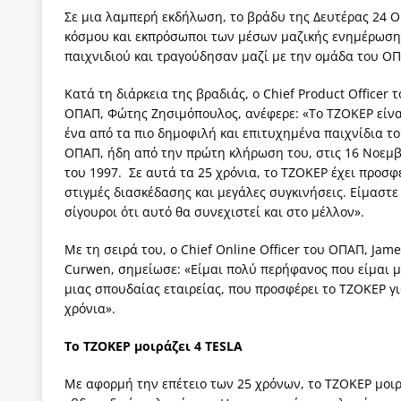
Σε μια λαμπερή εκδήλωση, το βράδυ της Δευτέρας 24 Ο
[ 6 Αυγούστου 2026 ]
Δόμνα Μιχαηλίδου: Αξιοπρ
κόσμου και εκπρόσωποι των μέσων μαζικής ενημέρωση
[ 6 Αυγούστου 2026 ]
Η δημοκρατία της διαχείρισ
παιχνιδιού και τραγούδησαν μαζί με την ομάδα του ΟΠ
[ 6 Αυγούστου 2026 ]
Σπρώχνουμε τη ζωή μας…
Κατά τη διάρκεια της βραδιάς, ο Chief Product Officer 
[ 5 Αυγούστου 2026 ]
Κυριάκος Μητσοτάκης: Αναλ
ΟΠΑΠ, Φώτης Ζησιμόπουλος, ανέφερε: «Το ΤΖΟΚΕΡ είνα
ένα από τα πιο δημοφιλή και επιτυχημένα παιχνίδια τ
[ 4 Αυγούστου 2026 ]
Θα ανήκεις όπου ανήκει το 
ΟΠΑΠ, ήδη από την πρώτη κλήρωση του, στις 16 Νοεμ
[ 4 Αυγούστου 2026 ]
Η γενεαλογία του φασισμού
του 1997. Σε αυτά τα 25 χρόνια, το ΤΖΟΚΕΡ έχει προσφ
στιγμές διασκέδασης και μεγάλες συγκινήσεις. Είμαστε
ΠΑΡΕΜΒΑΣΕΙΣ
σίγουροι ότι αυτό θα συνεχιστεί και στο μέλλον».
[ 4 Αυγούστου 2026 ]
Εφημερίδα «Εστία»: Όταν η 
Με τη σειρά του, ο Chief Online Officer του ΟΠΑΠ, Jam
Curwen, σημείωσε: «Είμαι πολύ περήφανος που είμαι 
μιας σπουδαίας εταιρείας, που προσφέρει το ΤΖΟΚΕΡ γι
χρόνια».
Το ΤΖΟΚΕΡ μοιράζει 4
TESLA
Με αφορμή την επέτειο των 25 χρόνων, το ΤΖΟΚΕΡ μοιρ