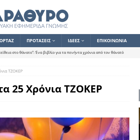
ΟΡΤΑΖ
ΠΡΟΤΑΣΕΙΣ
ΙΔΕΕΣ
ΕΠΙΚΟΙΝΩΝΙΑ
ίθεια στο θάνατο”: Ένα βιβλίο για τα πενήντα χρόνια από τον θάνατό
ρόνια ΤΖΟΚΕΡ
α το ποιος κοροϊδεύει ποιον Αλέξη
ΑΝΑΓΝΩΣΕΙΣ
 ισχυρίστηκα ότι δεν υπάρχει παρακολούθηση και κέντρο το οποίο
τα 25 Χρόνια ΤΖΟΚΕΡ
τεί θερμά όσους σπεύδουν να το ενισχύσουν – Συνεχίζουμε
FLASH
ίας θα κινηθεί στην αντίθετη κατεύθυνση
ΑΝΑΓΝΩΣΕΙΣ
ΠΡΟΣΩΠΟΓΡΑΦΙΕΣ
ίλημμα των εκλογών
ΑΝΑΓΝΩΣΕΙΣ