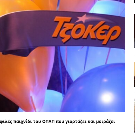
ΡΟΣΩΠΟΓΡΑΦΙΕΣ
ρες
ΠΑΡΕΜΒΑΣΕΙΣ
 και η Ελλάδα και η Νέα Δημοκρατία που δεν υπάρχουν πια
ατα
ΠΡΟΒΟΛΕΣ
 πολιτικής
ΑΠΟΨΕΙΣ
Μ. Καρυστιανού, Α. Σαμαράς: παλαιοί παίκτες και νέοι σε νέους ρόλους
ΑΠΟΨΕΙΣ
είου Ανάκαμψης: Κυβερνητική απληστία και αντιπολιτευτική αφασία
ίδας» καταγγέλουν “ένα συγκεντρωτικό μοντέλο αποφάσεων από
φιλές παιχνίδι του ΟΠΑΠ που γιορτάζει και μοιράζει
μών και παρασκηνιακών ανταγωνισμών”
ΣΚΕΨΕΙΣ