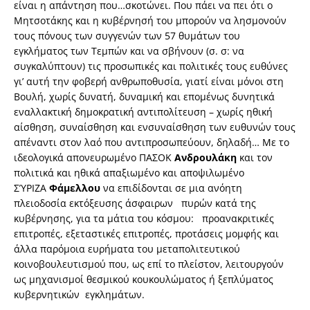
είναι η απάντηση που…σκοτώνει. Που πάει να πει ότι ο
Μητσοτάκης και η κυβέρνησή του μπορούν να λησμονούν
τους πόνους των συγγενών των 57 θυμάτων του
εγκλήματος των Τεμπών και να σβήνουν (σ. σ: να
συγκαλύπτουν) τις προσωπικές και πολιτικές τους ευθύνες
γι’ αυτή την φοβερή ανθρωποθυσία, γιατί είναι μόνοι στη
Βουλή, χωρίς δυνατή, δυναμική και επομένως δυνητικά
εναλλακτική δημοκρατική αντιπολίτευση – χωρίς ηθική
αίσθηση, συναίσθηση και ενσυναίσθηση των ευθυνών τους
απέναντι στον λαό που αντιπροσωπεύουν, δηλαδή… Με το
ιδεολογικά απονευρωμένο ΠΑΣΟΚ
Ανδρουλάκη
και τον
πολιτικά και ηθικά απαξιωμένο και αποψιλωμένο
ΣΎΡΙΖΑ
Φάμελλου
να επιδίδονται σε μια ανόητη
πλειοδοσία εκτόξευσης άσφαιρων πυρών κατά της
κυβέρνησης, για τα μάτια του κόσμου: προανακριτικές
επιτροπές, εξεταστικές επιτροπές, προτάσεις μομφής και
άλλα παρόμοια ευρήματα του μεταπολιτευτικού
κοινοβουλευτισμού που, ως επί το πλείστον, λειτουργούν
ως μηχανισμοί θεσμικού κουκουλώματος ή ξεπλύματος
κυβερνητικών εγκλημάτων.