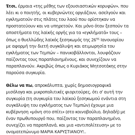
Έτσι,
έρμαια «της μέθης των εξουσιαστικών κορυφών», που
λέει κι ο ποιητής, οι κυβερνώντες οργιάζουν, ασελγούν και
εγκληματούν στις πλάτες του λαού που ορίστηκαν να
προστατεύουν και να υπηρετούν. Και μόνο όταν ξεσπούν τα
αποστήματα της λαϊκής οργής για τα «εγκλήματά» τους –
ης
όπως ο θυελλώδης λαϊκός ξεσηκωμός της 26
Ιανουαρίου
με αφορμή την διετή συγκάλυψη και ατιμωρησία του
εγκλήματος των Τεμπών – πανικοβάλλονται, λουφάζουν
παίζοντας τους παραπλανημένους, και συνεχίζουν να
παραπλανούν. Ακριβώς όπως ο Κυριάκος Μητσοτάκης στην
παρούσα συγκυρία.
Θέλω να πω,
απροκάλυπτα, χωρίς δημοσιογραφικά
μισόλογα και μικροπολιτικές φιοριτούρες, ότι σ’ αυτή την
συγκυρία (τη συγκυρία του λαϊκού ξεσηκωμού ενάντια στη
συγκάλυψη του εγκλήματος των Τεμπών) έχουμε μια
κυβέρνηση «μόνη στο σπίτι» (στο κοινοβούλιο, δηλαδή) με
έναν πρωθυπουργό που, παίζοντας τον παραπλανημένο,
συνεχίζει να παραπλανά, και μια «αντιπολίτευση» με το
ονοματεπώνυμο ΜΑΡΙΑ ΚΑΡΥΣΤΙΑΝΟΥ!..