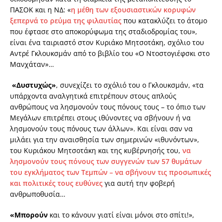
ΠΑΣΟΚ και η ΝΔ: «
η μέθη των εξουσιαστικών κορυφών
ξεπερνά το ρεύμα της φιλαυτίας
που κατακλύζει το άτομο
που έφτασε στο αποκορύφωμα της σταδιοδρομίας του»,
είναι ένα ταιριαστό στον Κυριάκο Μητσοτάκη, σχόλιο του
Αντρέ Γκλουκσμάν από το βιβλίο του «Ο Ντοστογιέφσκι στο
Μανχάταν»…
«Δυστυχώς»
, συνεχίζει το σχόλιό του ο Γκλουκσμάν, «τα
υπάρχοντα αναλγητικά επιτρέπουν στους απλούς
ανθρώπους να λησμονούν τους πόνους τους – το όπιο των
Μεγάλων επιτρέπει στους ιθύνοντες να σβήνουν ή να
λησμονούν τους πόνους των άλλων». Και είναι σαν να
μιλάει για την αναισθησία των σημερινών «ιθυνόντων»,
του Κυριάκου Μητσοτάκη και της κυβέρνησής του,
να
λησμονούν τους πόνους των συγγενών των 57 θυμάτων
του εγκλήματος των Τεμπών – να σβήνουν τις προσωπικές
και πολιτικές τους ευθύνες
για αυτή την φοβερή
ανθρωποθυσία…
«Μπορούν
και το κάνουν γιατί είναι μόνοι στο σπίτι!»,