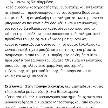
όχι μόνο) ως διεφθαρμένος –
κατά συρροήν καταχραστής της νομοθετικής και εκτελεστικ
ής εξουσίας – πρωθυπουργός, που ταυτόχρονα βαρύνεται
και με τη διετή συγκάλυψη του εγκλήματος των Τεμπών; Θα
μπορούσε να πει κανείς ότι όσα λέει είναι o επιθανάτιος
ρόγχος του
διεφθαρμένου καθεστώτος του που, υπό το
φάσμα της αποκάλυψης του αποκρουστικού εγκληματικού
προσώπου του (τα εφιαλτικά video με τις νεανικές
κραυγές
«χρειάζομαι οξυγόνο!..»,
το φορτίο ξυλόλιου, τις
φονικές εκρήξεις, τα μπαζώματα και τα σχετικά μ’ αυτά,
αναμενόμενα από το Ε.Μ.Π., πορίσματα σε δημόσια θέα),
προεξοφλεί τον ξαφνικό του θάνατο. Ότι είναι ο τελευταίος
σπασμός της πλέον διεστραμμένης συστημικής
κυβέρνησης της μεταπολίτευσης, θα μπορούσε να πει
κανείς και να ξεμπερδεύει…
Στα λόγια
…
Στην πραγματικότητα,
δεν ξεμπερδεύει κανείς
τόσο εύκολα με ένα τόσο βαθιά θεμελιωμένο
εξουσιαστικό πολιτικοοικονομικό σύστημα, όπως αυτό που
ιδανικά εξέφρασε ο Κυριάκος Μητσοτάκης και, από κοινού,
οικοδόμησαν κατά τη διάρκεια της μεταπολίτευσης το