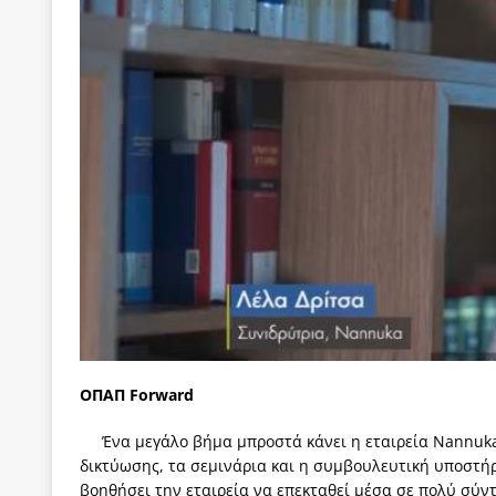
[ 22 Μαΐου 2020 ]
Μακάριος Λαζαρίδης: Έργο!
Π
[ 7 Αυγούστου 2026 ]
Οι μαθητευόμενοι μάγοι της
[ 6 Αυγούστου 2026 ]
Κ. Μητσοτάκης, Α. Τσίπρας, 
-και οι εκλογές της Άνοιξης
ΑΠΟΨΕΙΣ
[ 6 Αυγούστου 2026 ]
“Τίς γλαῦκ’ Ἀθήναζ’ ἤγαγεν”;
[ 6 Αυγούστου 2026 ]
Το μεγάλο «ριφιφί» του Ταμ
ΑΠΟΨΕΙΣ
[ 6 Αυγούστου 2026 ]
22 πρώην στελέχη της «Ελπ
ελάχιστα πρόσωπα, με λογικές “αυλών”, μηχανισ
[ 6 Αυγούστου 2026 ]
Δόμνα Μιχαηλίδου: Αξιοπρ
ΟΠΑΠ
Forward
[ 6 Αυγούστου 2026 ]
Η δημοκρατία της διαχείρισ
Ένα μεγάλο βήμα μπροστά κάνει η εταιρεία
Nannuk
[ 5 Αυγούστου 2026 ]
Κυριάκος Μητσοτάκης: Αναλ
δικτύωσης, τα σεμινάρια και η συμβουλευτική υποστή
[ 4 Αυγούστου 2026 ]
Θα ανήκεις όπου ανήκει το 
βοηθήσει την εταιρεία να επεκταθεί μέσα σε πολύ σύντ