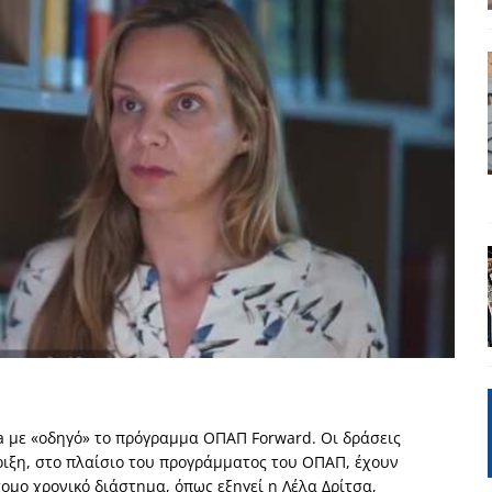
ΡΟΣΩΠΟΓΡΑΦΙΕΣ
 πολιτικής
UNCATEGORIZED
Μ. Καρυστιανού, Α. Σαμαράς: παλαιοί παίκτες και νέοι σε νέους ρόλους
ΑΠΟΨΕΙΣ
είου Ανάκαμψης: Κυβερνητική απληστία και αντιπολιτευτική αφασία
ίδας» καταγγέλουν “ένα συγκεντρωτικό μοντέλο αποφάσεων από
μών και παρασκηνιακών ανταγωνισμών”
ΣΚΕΨΕΙΣ
έπεια
ΠΡΟΒΟΛΕΣ
ης τελειώνει
ΠΑΡΕΜΒΑΣΕΙΣ
a
με «οδηγό» το πρόγραμμα ΟΠΑΠ
Forward
. Οι δράσεις
γησίες
ΠΡΟΒΟΛΕΣ
ριξη, στο πλαίσιο του προγράμματος του ΟΠΑΠ, έχουν
νερό
ΑΝΑΓΝΩΣΕΙΣ
ομο χρονικό διάστημα, όπως εξηγεί η Λέλα Δρίτσα,