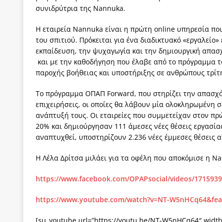
συνιδρύτρια της
Nannuka
.
[ 4 Αυγούστου 2026 ]
Η γενεαλογία του φασισμού
ΠΑΡΕΜΒΑΣΕΙΣ
Η εταιρεία
Nannuka
είναι η πρώτη
online
υπηρεσία που
του σπιτιού. Πρόκειται για ένα διαδικτυακό «εργαλείο
[ 4 Αυγούστου 2026 ]
Εφημερίδα «Εστία»: Όταν η 
εκπαίδευση, την ψυχαγωγία και την δημιουργική απασ
[ 4 Αυγούστου 2026 ]
Η συμφωνία πυρηνικής συν
και με την καθοδήγηση που έλαβε από το πρόγραμμα 
παροχής βοήθειας και υποστήριξης σε ανθρώπους τρίτη
[ 4 Αυγούστου 2026 ]
Τα γεγονότα της Τηλλυρίας 
Το πρόγραμμα ΟΠΑΠ
Forward
, που στηρίζει την απασχ
[ 4 Αυγούστου 2026 ]
Tηλεοπτικοί “Mega-Fiers”…
επιχειρήσεις, οι οποίες θα λάβουν μία ολοκληρωμένη
[ 4 Αυγούστου 2026 ]
Κώστας Τσουκαλάς: Αντιπολ
ανάπτυξή τους. Οι εταιρείες που συμμετείχαν στον πρ
20% και δημιούργησαν 111 άμεσες νέες θέσεις εργασί
αναπτυχθεί, υποστηρίζουν 2.236 νέες έμμεσες θέσεις 
Η Λέλα Δρίτσα μιλάει για τα οφέλη που αποκόμισε η
Na
https://www.facebook.com/OPAPsocial/videos/171593
https://www.youtube.com/watch?v=NT-W5nHCq64&fea
[su_youtube url=”https://youtu.be/NT-W5nHCq64″ widt