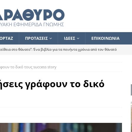
ΟΡΤΑΖ
ΠΡΟΤΑΣΕΙΣ
ΙΔΕΕΣ
ΕΠΙΚΟΙΝΩΝΙΑ
ίθεια στο θάνατο”: Ένα βιβλίο για τα πενήντα χρόνια από τον θάνατό
φουν το δικό τους success story
α το ποιος κοροϊδεύει ποιον Αλέξη
ΑΝΑΓΝΩΣΕΙΣ
 ισχυρίστηκα ότι δεν υπάρχει παρακολούθηση και κέντρο το οποίο
σεις γράφουν το δικό
τεί θερμά όσους σπεύδουν να το ενισχύσουν – Συνεχίζουμε
FLASH
ίας θα κινηθεί στην αντίθετη κατεύθυνση
ΑΝΑΓΝΩΣΕΙΣ
ΠΡΟΣΩΠΟΓΡΑΦΙΕΣ
ίλημμα των εκλογών
ΑΝΑΓΝΩΣΕΙΣ