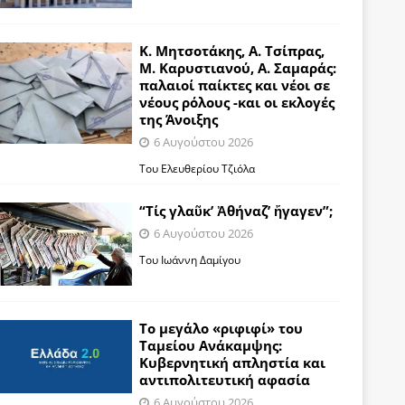
Κ. Μητσοτάκης, Α. Τσίπρας,
Μ. Καρυστιανού, Α. Σαμαράς:
παλαιοί παίκτες και νέοι σε
νέους ρόλους -και οι εκλογές
της Άνοιξης
6 Αυγούστου 2026
Του Ελευθερίου Τζιόλα
“Τίς γλαῦκ’ Ἀθήναζ’ ἤγαγεν”;
6 Αυγούστου 2026
Του Ιωάννη Δαμίγου
Το μεγάλο «ριφιφί» του
Ταμείου Ανάκαμψης:
Κυβερνητική απληστία και
αντιπολιτευτική αφασία
6 Αυγούστου 2026