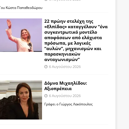
Του Κώστα Παπαθεοδώρου
22 πρώην στελέχη της
«Ελπίδας» καταγγέλουν “ένα
συγκεντρωτικό μοντέλο
αποφάσεων από ελάχιστα
πρόσωπα, με λογικές
“αυλών”, μηχανισμών και
παρασκηνιακών
ανταγωνισμών”
6 Αυγούστου 2026
Δόμνα Μιχαηλίδου:
Αξιοπρέπεια
6 Αυγούστου 2026
Γράφει ο Γιώργος Λακόπουλος