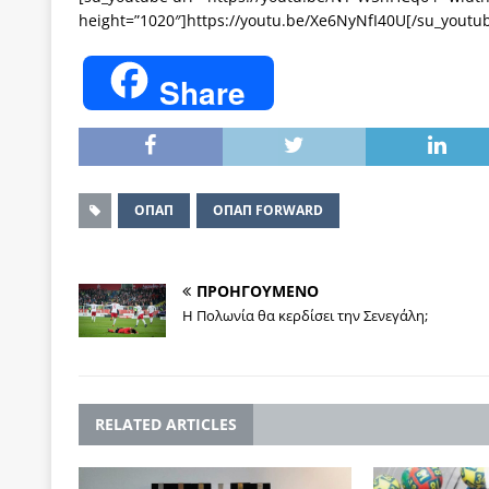
height=”1020″]https://youtu.be/Xe6NyNfI40U[/su_youtu
Share
ΟΠΑΠ
ΟΠΑΠ FORWARD
ΠΡΟΗΓΟΥΜΕΝΟ
Η Πολωνία θα κερδίσει την Σενεγάλη;
RELATED ARTICLES