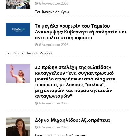
6 Αυγούστου 2026
Του Ιωάννη Δαμίγου
Το μεγάλο «ριφιφί» του Ταμείου
Ανάκαμψης: Κυβερνητική απληστία και
αντιπολιτευτική αφασία
6 Αυγούστου 2026
Του Κώστα Παπαθεοδώρου
22 πρώην στελέχη της «Ελπίδας»
καταγγέλουν “ένα συγκεντρωτικό
μοντέλο αποφάσεων από ελάχιστα
πρόσωπα, με λογικές “αυλών”,
μηχανισμών και παρασκηνιακών
ανταγωνισμών”
6 Αυγούστου 2026
Δόμνα Μιχαηλίδου: Αξιοπρέπεια
6 Αυγούστου 2026
Γράφει ο Γιώργος Λακόπουλος