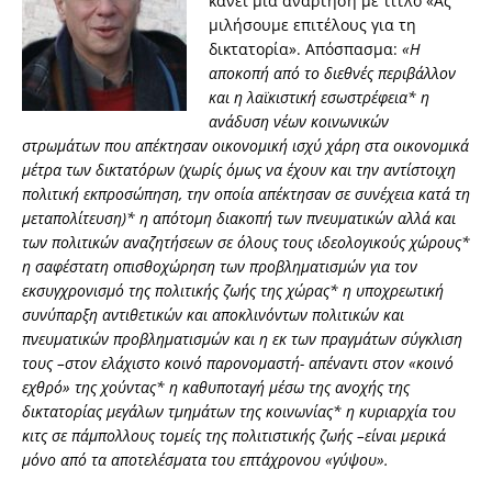
κάνει μία ανάρτηση με τίτλο «Ας
μιλήσουμε επιτέλους για τη
δικτατορία». Απόσπασμα:
«Η
αποκοπή από το διεθνές περιβάλλον
και η λαϊκιστική εσωστρέφεια* η
ανάδυση νέων κοινωνικών
στρωμάτων που απέκτησαν οικονομική ισχύ χάρη στα οικονομικά
μέτρα των δικτατόρων (χωρίς όμως να έχουν και την αντίστοιχη
πολιτική εκπροσώπηση, την οποία απέκτησαν σε συνέχεια κατά τη
μεταπολίτευση)* η απότομη διακοπή των πνευματικών αλλά και
των πολιτικών αναζητήσεων σε όλους τους ιδεολογικούς χώρους*
η σαφέστατη οπισθοχώρηση των προβληματισμών για τον
εκσυγχρονισμό της πολιτικής ζωής της χώρας* η υποχρεωτική
συνύπαρξη αντιθετικών και αποκλινόντων πολιτικών και
πνευματικών προβληματισμών και η εκ των πραγμάτων σύγκλιση
τους –στον ελάχιστο κοινό παρονομαστή- απέναντι στον «κοινό
εχθρό» της χούντας* η καθυποταγή μέσω της ανοχής της
δικτατορίας μεγάλων τμημάτων της κοινωνίας* η κυριαρχία του
κιτς σε πάμπολλους τομείς της πολιτιστικής ζωής –είναι μερικά
μόνο από τα αποτελέσματα του επτάχρονου «γύψου».