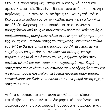
Στον αντίποδα ακριβώς, ιστορικά, ιδεολογικά, αλλά και
άμεσα βιωματικά, (δεν είναι δα και τόσο απόμακρη εκείνη η
περίοδος …), βρίσκονται οι απόψεις του καθηγητή Στάθη
Καλύβα στο άρθρο του στην «Καθημερινή» με τίτλο «Μια
παράδοξη κληρονομιά». Αποσπάσματα: «
…Μολονότι
προερχόμενοι από τους κόλπους της σκληροπυρηνικής Δεξιάς, οι
πραξικοπηματίες συνέβαλαν τελικά στον πλήρη εκδημοκρατισμό
της Δεξιάς και διαμέσου αυτής και της χώρας. Δίχως τον Απρίλιο
του ’67 δεν θα είχε υπάρξει ο Ιούλιος του ’74. Δεύτερο, αν και
επιχείρησαν να κρατήσουν την κοινωνία στάσιμη, να την
παγώσουν δηλαδή, συνέβαλαν τελικά με έμμεσο τρόπο στον
ραγδαίο αξιακό και πολιτισμικό εκσυγχρονισμό της… Παρά τις
αυταρχικές πρακτικές του καθεστώτος, πολλές τέχνες άνθησαν και
η νεολαία προσέγγισε μαζικά τα δυτικά πρότυπα διασκέδασης,
κατανάλωσης και ζωής. Η κοινωνία του 1974 μικρή σχέση είχε με
αυτή του 1964».
Από τα αποσπάσματα και μόνο υποθέτω πως κάποιος
καταλαβαίνει την απολύτως διαφορετική προσέγγιση του
φαινομένου της δικτατορίας. Η ουσιαστική διαφορά είναι