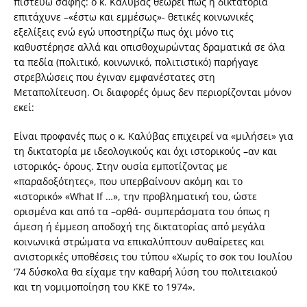
πιστεύω σαφής: ο κ. Καλύβας θεωρεί πως η δικτατορία
επιτάχυνε –«έστω και εμμέσως»- θετικές κοινωνικές
εξελίξεις ενώ εγώ υποστηρίζω πως όχι μόνο τις
καθυστέρησε αλλά και οπισθοχωρώντας δραματικά σε όλα
τα πεδία (πολιτικό, κοινωνικό, πολιτιστικό) παρήγαγε
στρεβλώσεις που έγιναν εμφανέστατες στη
Μεταπολίτευση. Οι διαφορές όμως δεν περιορίζονται μόνον
εκεί:
Είναι προφανές πως ο κ. Καλύβας επιχειρεί να «μιλήσει» για
τη δικτατορία με ιδεολογικούς και όχι ιστορικούς –αν και
ιστορικός- όρους. Στην ουσία εμποτίζοντας με
«παραδοξότητες», που υπερβαίνουν ακόμη και το
«ιστορικό» «What If …», την προβληματική του, ώστε
ορισμένα και από τα –ορθά- συμπεράσματα του όπως η
άμεση ή έμμεση αποδοχή της δικτατορίας από μεγάλα
κοινωνικά στρώματα να επικαλύπτουν αυθαίρετες και
ανιστορικές υποθέσεις του τύπου «Χωρίς το σοκ του Ιουλίου
’74 δύσκολα θα είχαμε την καθαρή λύση του πολιτειακού
και τη νομιμοποίηση του ΚΚΕ το 1974».