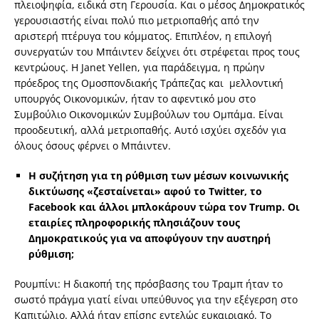
πλειοψηφία, ειδικά στη Γερουσία. Και ο μέσος Δημοκρατικός
γερουσιαστής είναι πολύ πιο μετριοπαθής από την
αριστερή πτέρυγα του κόμματος. Επιπλέον, η επιλογή
συνεργατών του Μπάιντεν δείχνει ότι στρέφεται προς τους
κεντρώους. Η Janet Yellen, για παράδειγμα, η πρώην
πρόεδρος της Ομοσπονδιακής Τράπεζας και μελλοντική
υπουργός Οικονομικών, ήταν το αφεντικό μου στο
Συμβούλιο Οικονομικών Συμβούλων του Ομπάμα. Είναι
προοδευτική, αλλά μετριοπαθής. Αυτό ισχύει σχεδόν για
όλους όσους φέρνει ο Μπάιντεν.
Η συζήτηση για τη ρύθμιση των μέσων κοινωνικής
δικτύωσης «ζεσταίνεται» αφού το Twitter, το
Facebook και άλλοι μπλοκάρουν τώρα τον Trump. Οι
εταιρίες πληροφορικής πλησιάζουν τους
Δημοκρατικούς για να αποφύγουν την αυστηρή
ρύθμιση;
Ρουμπίνι: Η διακοπή της πρόσβασης του Τραμπ ήταν το
σωστό πράγμα γιατί είναι υπεύθυνος για την εξέγερση στο
Καπιτώλιο. Αλλά ήταν επίσης εντελώς ευκαιριακό. Το