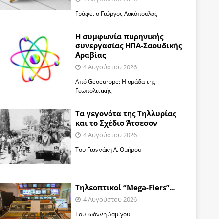
Γράφει ο Γιώργος Λακόπουλος
Η συμφωνία πυρηνικής
συνεργασίας ΗΠΑ-Σαουδικής
Αραβίας
4 Αυγούστου 2026
Από Geoeurope: H ομάδα της
Γεωπολιτικής
Τα γεγονότα της Τηλλυρίας
και το Σχέδιο Άτσεσον
4 Αυγούστου 2026
Toυ Γιαννάκη Λ. Ομήρου
Tηλεοπτικοί “Mega-Fiers”…
4 Αυγούστου 2026
Toυ Ιωάννη Δαμίγου