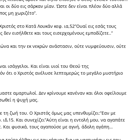
αι οι δύο εις σάρκαν μίαν. Ώστε δεν είναι πλέον δύο αλλά
πος μη χωριζέτο”.
 Χριστός στο Κατά Λουκάν κεφ. ια,52”Ουαί εις εσάς τους
ς δεν εισήλθετε και τους εισερχομένους εμποδίζετε..”
ιώνα και την εκ νεκρών ανάστασιν, ούτε νυμφεύουσιν, ούτε
αι ισάγγελοι. Και είναι υιοί του Θεού της
πόν ότι ο Χριστός ανέλυσε λεπτομερώς το μεγάλο μυστήριο
είμαστε αμαρτωλοί. Δεν κρίνουμε κανέναν και όλοι οφείλουμε
 σωθεί η ψυχή μας.
με τη ζωή του. Ο Χριστός όμως μας υπενθυμίζει:”Εαν με
 ιδ,15. Και συνεχίζει”Αύτη είναι η εντολή μου, να αγαπάτε
. Και φυσικά, τους αγαπούσε με αγνή, άδολη αγάπη…
δια τούτο ήλθον εις τον κόσμον δια να μαρτυρήσω εις την