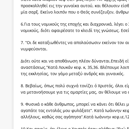
προσκολληθεί εις την γυναίκα αυτού, και θέλουσιν είσθ
μία σαρξ. Εκείνο λοιπόν που ο Θεός συνέζευξεν, άνθρω
6.Για τους νομικούς της εποχής και διαχρονικά, λέγει ο
νομικούς, διότι αφαιρέσατε το κλειδί της γνώσεως. Εσεί
7. ”Οι δε καταξιωθέντες να απολαύσωσιν εκείνον τον α
νυμφεύονται.
Διότι ούτε και να αποθάνωση πλέον δύνανται.Επειδή είν
αναστάσεως.”Κατά Λουκάν κεφ. κ, 35,36. Βλέπουμε λοι
της εκκλησίας, τον γάμο μεταξύ ανδρός και γυναικός.
8. Βεβαίως, όπως πολύ συχνά τονίζει ό Χριστός, όλοι 
να μετανοήσουμε για τις αμαρτίες μας, αν θέλουμε να
9. Φυσικά ο κάθε άνθρωπος, μπορεί να κάνει ότι θέλει 
αγαπάτε τας εντολάς μου φυλάξατε”. Κατά Ιωάννην κεφ.
αλλήλους, καθώς σας αγάπησα”.Κατά Ιωάννην κεφ.ιε,12
10.Και σαφώς, ότι έλεγε ο Χριστός ήταν αλήθεια: ”Εγώ 