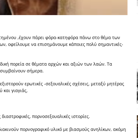
χη της δεύτερης θέσης είναι (πολύ) ανοιχτή ακόμη. Προς αναμέτρηση
ΑΠΟΨΕΙΣ
ς παράταξης: Ο λαός θέλει, αλλά τα κόμματα της αντιπολίτευσης δεν
στημένου ,έχουν πάρει φόρα-κατηφόρα πάνω στο θέμα των
ν, οφείλουμε να επισημάνουμε κάποιες πολύ σημαντικές-
α της αθωότητας;» Το «αίνιγμα»και η «λύση» του μέσα από τον
θοδική πορεία σε θέματα αρχών και αξιών των λαών. Τα
είου και οι Ρήτρες του ESM
ΑΠΟΨΕΙΣ
 συμβαίνουν σήμερα.
 ισχύς για την Ελλάδα
ΑΠΟΨΕΙΣ
 εξιστορούν ερωτικές -σεξουαλικές σχέσεις, μεταξύ μητέρας
ύ και γιαγιάς,
ς διαστροφικές, πορνοσεξουαλικές ιστορίες.
διακινούν πορνογραφικό υλικό με βιασμούς ανηλίκων, ακόμη