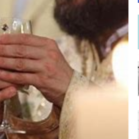
ΡΟΣΩΠΟΓΡΑΦΙΕΣ
γησίες
ΠΡΟΒΟΛΕΣ
νερό
ΑΝΑΓΝΩΣΕΙΣ
: από τον Αντιδιαφωτισμό στον ψηφιακό Κοινωνικό Δαρβινισμό
δημοσιογραφία βάζει τα χέρια της και βγάζει τα μάτια της
ΑΠΟΨΕΙΣ
εργασίας ΗΠΑ-Σαουδικής Αραβίας
ΑΠΟΨΕΙΣ
και το Σχέδιο Άτσεσον
ΑΠΟΨΕΙΣ
ΑΠΟΨΕΙΣ
ίτευση
ΠΡΟΒΟΛΕΣ
η Αυγούστου: Πώς ένας αποτυχημένος κοινοβουλευτικός έγινε
ίται και δεν εκβιάζεται
ΠΑΡΕΜΒΑΣΕΙΣ