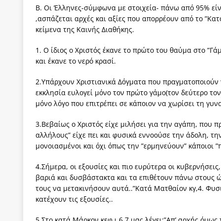
Β. Οι Έλληνες-σύμφωνα με στοιχεία- πάνω από 95% είν
,ασπάζεται αρχές και αξίες που απορρέουν από το ”Κατ
κείμενα της Καινής Διαθήκης.
1. Ο ίδιος ο Χριστός έκανε το πρώτο του θαύμα στο ”Γά
και έκανε το νερό κρασί.
2.Υπάρχουν Χριστιανικά Δόγματα που πραγματοποιούν γ
εκκλησία ευλογεί μόνο τον πρώτο γάμο(τον δεύτερο τον ε
μόνο λόγο που επιτρέπει σε κάποιον να χωρίσει τη γυνα
3.Βεβαίως ο Χριστός είχε μιλήσει για την αγάπη, που π
αλλήλους” είχε πει και φυσικά εννοούσε την άδολη, τη
μονοιασμένοι και όχι όπως την ”ερμηνεύουν” κάποιοι 
4.Σήμερα, οι εξουσίες και πιο ευρύτερα οι κυβερνήσεις
βαριά και δυσβάστακτα και τα επιθέτουν πάνω στους 
τους να μετακινήσουν αυτά..”Κατά Ματθαίον κγ,4. Φυσ
κατέχουν τις εξουσίες..
5.Στο κατά Μάρκον κεφ ι,6,7 μας λέγει:”Απ’ αρχής όμως