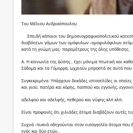
[ 3 Αυγούστου 2026 ]
ΠΑΣΟΚ ή ΕΛ.ΑΣ.; Γιατί η μά
των δύο κομμάτων και όχι Ανδρουλάκη -Τσίπρα.
Του Μέλιου Ανδρικόπουλου
[ 3 Αυγούστου 2026 ]
Η τραγωδία της δημοκρατική
Επειδή κάποιοι του δημοσιογραφικοπολιτικού κατε
μπορούν να φέρουν την αλλαγή
ΠΡΟΕΚΤΑΣΕΙΣ
διαβόητων γάμων των ομόφυλων -ομοφυλόφιλων ατόμω
[ 3 Αυγούστου 2026 ]
Γιατί λιγοστεύουν «τα χρόνι
κατά τη γνώμη μας- παραμέτρους της όλης υπόθεσης.
εμβληματικό «Πολίτη Κέιν»
ΠΑΡΕΜΒΑΣΕΙΣ
Α. Η κοινωνία της Δύσης , έχει μόνιμα πτωτική και κα
[ 3 Αυγούστου 2026 ]
Το Νομικό DNA του Υπερταμ
Σόδομα και τα Γόμορρα, ωχριούν μπροστά σε αυτά που
[ 3 Αυγούστου 2026 ]
Το γάλλιο και η γεωπολιτική
Συγκεκριμένα: Υπάρχουν δεκάδες ιστοσελίδες οι οποίες
και γιού, πατέρα και κόρης, παππού και εγγονής, εγγονο
αδελφού και αδελφής, πεθερού και νύφης κλπ κλπ.
Είναι προφανές ότι χιλιάδες άτομα διαβάζουν αυτές τι
Συχνά -πυκνά οδηγούνται στον εισαγγελέα άτομα που 
ενός και δύο ετών..