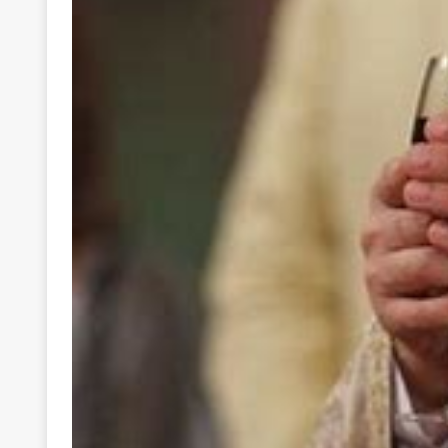
[ 22 Μαΐου 2020 ]
Μακάριος Λαζαρίδης: Έργο!
Π
[ 5 Αυγούστου 2026 ]
Κυριάκος Μητσοτάκης: Αναλ
[ 4 Αυγούστου 2026 ]
Θα ανήκεις όπου ανήκει το 
[ 4 Αυγούστου 2026 ]
Η γενεαλογία του φασισμού
ΠΑΡΕΜΒΑΣΕΙΣ
[ 4 Αυγούστου 2026 ]
Εφημερίδα «Εστία»: Όταν η 
[ 4 Αυγούστου 2026 ]
Η συμφωνία πυρηνικής συν
[ 4 Αυγούστου 2026 ]
Τα γεγονότα της Τηλλυρίας 
[ 4 Αυγούστου 2026 ]
Tηλεοπτικοί “Mega-Fiers”…
[ 4 Αυγούστου 2026 ]
Κώστας Τσουκαλάς: Αντιπολ
[ 4 Αυγούστου 2026 ]
Ο Ιωάννης Μεταξάς και η 4
δικτάτορας
ΕΠΙΛΟΓΕΣ
[ 3 Αυγούστου 2026 ]
Η ελευθεροτυπία δεν απειλε