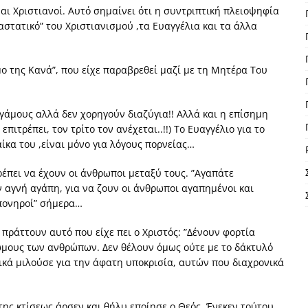
αι Χριστιανοί. Αυτό σημαίνει ότι η συντριπτική πλειοψηφία
αστατικό” του Χριστιανισμού ,τα Ευαγγέλια και τα άλλα
μο της Κανά”, που είχε παραβρεθεί μαζί με τη Μητέρα Του
άμους αλλά δεν χορηγούν διαζύγια!! Αλλά και η επίσημη
πιτρέπει, τον τρίτο τον ανέχεται..!!) Το Ευαγγέλιο για το
ίκα του ,είναι μόνο για λόγους πορνείας…
ρέπει να έχουν οι άνθρωποι μεταξύ τους. ”Αγαπάτε
ν αγνή αγάπη, για να ζουν οι άνθρωποι αγαπημένοι και
”πονηροί” σήμερα…
, πράττουν αυτό που είχε πει ο Χριστός: ”Δένουν φορτία
ώμους των ανθρώπων. Δεν θέλουν όμως ούτε με το δάκτυλό
ικά μιλούσε για την άφατη υποκρισία, αυτών που διαχρονικά
 της κτίσεως άρσεν και θήλυ εποίησε ο Θεός. Ένεκεν τούτου…