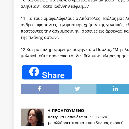
αλήθειαν”. Κατα Ιωάννην κεφ.ιη,37
11.Για τους ομοφυλόφιλους ο Απόστολος Παύλος μας λέ
άνδρες αφήσαντες την φυσικήν χρήσιν της γυναικός, 
πράττοντες την ασχυμοσύνην, άρσενες εις άρσενας, κ
της πλάνης αυτών”.
12.Και μας πληροφορεί με σαφήνεια ο Παύλος: ”Μη πλα
μαλακοί, ούτε αρσενοκοίται δεν θέλουσιν κληρονομήσει
Share
ΠΡΟΗΓΟΥΜΕΝΟ
Κατερίνα Παπανάτσιου: “Ο ΣΥΡΙΖΑ
μεταλλάσσεται σε κάτι που δεν μας χωράει”