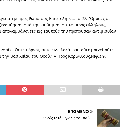
γει στην προς Ρωμαίους Επιστολή κεφ. α,27: ”Ομοίως οι
εξεκαύθησαν από την επιθυμίαν αυτών προς αλλήλους,
αι απολαμβάνοντες εις εαυτούς την πρέπουσαν αντιμισθίαν
νάσθε. Ούτε πόρνοι, ούτε ειδωλολάτραι, ούτε μοιχοί,ούτε
 την βασιλείαν του Θεού.” Α Προς Κορινθίους,κεφ.s,9.
ΕΠΟΜΕΝΟ
Χωρίς τοτέμ, χωρίς ταμπού…