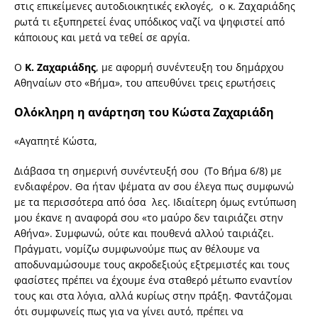
στις επικείμενες αυτοδιοικητικές εκλογές, ο κ. Ζαχαριάδης
ρωτά τι εξυπηρετεί ένας υπόδικος ναζί να ψηφιστεί από
κάποιους και μετά να τεθεί σε αργία.
Ο
Κ. Ζαχαριάδης
, με αφορμή συνέντευξη του δημάρχου
Αθηναίων στο «Βήμα», του απευθύνει τρεις ερωτήσεις
Ολόκληρη η ανάρτηση του Κώστα Ζαχαριάδη
«Αγαπητέ Κώστα,
Διάβασα τη σημερινή συνέντευξή σου (Το Βήμα 6/8) με
ενδιαφέρον. Θα ήταν ψέματα αν σου έλεγα πως συμφωνώ
με τα περισσότερα από όσα λες. Ιδιαίτερη όμως εντύπωση
μου έκανε η αναφορά σου «το μαύρο δεν ταιριάζει στην
Αθήνα». Συμφωνώ, ούτε και πουθενά αλλού ταιριάζει.
Πράγματι, νομίζω συμφωνούμε πως αν θέλουμε να
αποδυναμώσουμε τους ακροδεξιούς εξτρεμιστές και τους
φασίστες πρέπει να έχουμε ένα σταθερό μέτωπο εναντίον
τους και στα λόγια, αλλά κυρίως στην πράξη. Φαντάζομαι
ότι συμφωνείς πως για να γίνει αυτό, πρέπει να