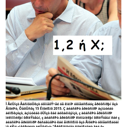
Ï ÃéÜíçò ÂáñïõöÜêçò óõììåôÝ÷åé óå êïéíÞ óõíåäñßáóç åðéôñïðþí ôçò
ÂïõëÞò, ÔåôÜñôç 15 Éïõëßïõ 2015. Ç äéáñêÞò åðéôñïðÞ äçìüóéáò
äéïßêçóçò, äçìüóéáò ôÜîçò êáé äéêáéïóýíçò, ç äéáñêÞò åðéôñïðÞ
ïéêïíïìéêþí õðïèÝóåùí, ç äéáñêÞò åðéôñïðÞ êïéíùíéêþí õðïèÝóåùí êáé ç
äéáñêÞò åðéôñïðÞ ðáñáãùãÞò êáé åìðïñßïõ ôçò ÂïõëÞò óõíåäñßáóáí
ìå èÝìá çìåñÞóéáò äéÜôáîçò: “Åðåßãïõóåò ñõèìßóåéò ãéá ôç