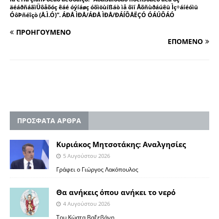
äéáðñáãìÜôåõóç êáé óýíáøç óõìöùíßáò ìå ôïí Åõñùðáúêü Ìç÷áíéóìü
ÓôÞñéîçò (Å.Ì.Ó)”. ÁÐÅ ÌÐÅ/ÁÐÅ ÌÐÅ/ÐÁÍÔÅËÇÓ ÓÁÚÔÁÓ
ΠΡΟΗΓΟΥΜΕΝΟ
ΕΠΟΜΕΝΟ
ΠΡΟΣΦΑΤΑ ΑΡΘΡΑ
Κυριάκος Μητσοτάκης: Αναλγησίες
5 Αυγούστου 2026
Γράφει ο Γιώργος Λακόπουλος
Θα ανήκεις όπου ανήκει το νερό
4 Αυγούστου 2026
Του Κώστα Βαξεβάνη