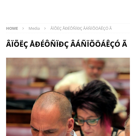
HOME
Media
ÂÏÕËÇ ÅÐÉÔÑÏÐÇ ÂÁÑÏÕÖÁÊÇÓ Ã
ÂÏÕËÇ ÅÐÉÔÑÏÐÇ ÂÁÑÏÕÖÁÊÇÓ Ã