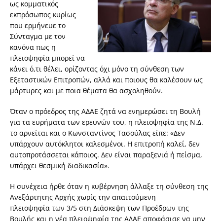
ως κομματικός
εκπρόσωπος κυρίως
που ερμήνευε το
Σύνταγμα με τον
κανόνα πως η
πλειοψηφία μπορεί να
κάνει ό,τι θέλει, ορίζοντας όχι μόνο τη σύνθεση των
Εξεταστικών Επιτροπών, αλλά και ποιους θα καλέσουν ως
μάρτυρες και με ποια θέματα θα ασχοληθούν.
Όταν ο πρόεδρος της ΑΔΑΕ ζητά να ενημερώσει τη Βουλή
για τα ευρήματα των ερευνών του, η πλειοψηφία της Ν.Δ.
το αρνείται και ο Κωνσταντίνος Τασούλας είπε: «Δεν
υπάρχουν αυτόκλητοι καλεσμένοι. Η επιτροπή καλεί, δεν
αυτοπροτάσσεται κάποιος. Δεν είναι παραξενιά ή πείσμα,
υπάρχει θεσμική διαδικασία».
Η συνέχεια ήρθε όταν η κυβέρνηση άλλαξε τη σύνθεση της
Ανεξάρτητης Αρχής χωρίς την απαιτούμενη
πλειοψηφία των 3/5 στη Διάσκεψη των Προέδρων της
Βουλής και η νέα πλειοψηφία της ΑΔΑΕ αποφάσισε να μην