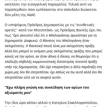
εκτελέσει την εισαγγελική παραγγελία. Τελικά αντί να
παραπεμθούν όσοι εμπλέκονται στο σκάνδαλο διώκονται
δύο μέλη της ΑΔΑΕ.
Ο υποψήφιος Πρόεδρος Δημοκρατίας με τις “συνθετικές
αρετές” -κατά τον Μητσοτάκη- ως Πρόεδρος Βουλής έχει πει
πως “
έχει ακουστεί εδώ ότι ο Μπελογιάννης αγωνίστηκε για τη
δημοκρατία. Διαφωνώ. Ο θάνατος του Μπελογιάννη ήταν
σκληρότατος. Η θανατική ποινή είναι μια σκληρότατη πράξη.
Αλλά δεν μπορεί εν ονόματι μιας σκληρότατης πράξης που μπορεί
κανείς να την κρίνει, αν ήταν άδικη ή δίκαιη, να θεωρούμε ότι η
επιδίωξη επιβολής κομμουνιστικής δικτατορίας συνιστά πράξη
υπέρ της δημοκρατίας. Εάν είχε επικρατήσει η άλλη παράταξη στη
χώρα μας δεν θα επιτρεπόταν, όχι απλώς να πω αυτά αλλά δεν θα
επιτρεπόταν ούτε να τα σκεφτώ αυτά
».
“Έχω πλήρη γνώση και συνείδηση των ορίων του
αξιώματός μου”
Την ίδια ώρα κάπου αλλού η Κατερίνα Σακελλαροπούλου,