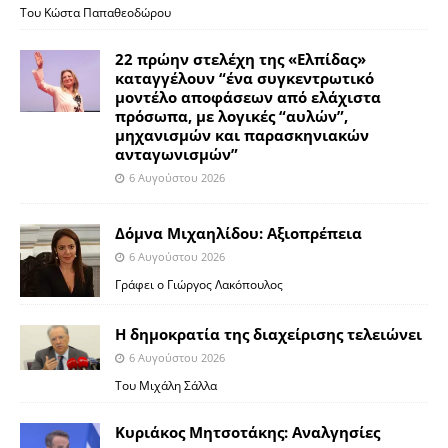
Του Κώστα Παπαθεοδώρου
22 πρώην στελέχη της «Ελπίδας»
καταγγέλουν “ένα συγκεντρωτικό
μοντέλο αποφάσεων από ελάχιστα
πρόσωπα, με λογικές “αυλών”,
μηχανισμών και παρασκηνιακών
ανταγωνισμών”
6 Αυγούστου 2026
Δόμνα Μιχαηλίδου: Αξιοπρέπεια
6 Αυγούστου 2026
Γράφει ο Γιώργος Λακόπουλος
Η δημοκρατία της διαχείρισης τελειώνει
6 Αυγούστου 2026
Του Μιχάλη Σάλλα
Κυριάκος Μητσοτάκης: Αναλγησίες