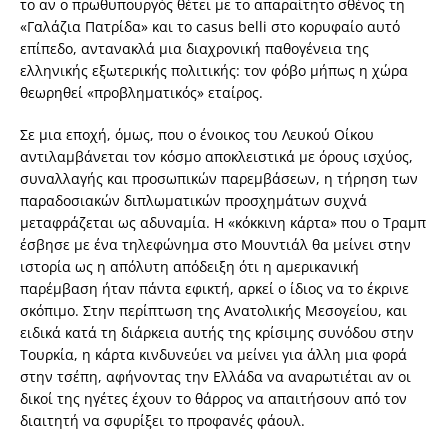
το αν ο πρωθυπουργός θέτει με το απαραίτητο σθένος τη
«Γαλάζια Πατρίδα» και το casus belli στο κορυφαίο αυτό
επίπεδο, αντανακλά μια διαχρονική παθογένεια της
ελληνικής εξωτερικής πολιτικής: τον φόβο μήπως η χώρα
θεωρηθεί «προβληματικός» εταίρος.
Σε μια εποχή, όμως, που ο ένοικος του Λευκού Οίκου
αντιλαμβάνεται τον κόσμο αποκλειστικά με όρους ισχύος,
συναλλαγής και προσωπικών παρεμβάσεων, η τήρηση των
παραδοσιακών διπλωματικών προσχημάτων συχνά
μεταφράζεται ως αδυναμία. Η «κόκκινη κάρτα» που ο Τραμπ
έσβησε με ένα τηλεφώνημα στο Μουντιάλ θα μείνει στην
ιστορία ως η απόλυτη απόδειξη ότι η αμερικανική
παρέμβαση ήταν πάντα εφικτή, αρκεί ο ίδιος να το έκρινε
σκόπιμο. Στην περίπτωση της Ανατολικής Μεσογείου, και
ειδικά κατά τη διάρκεια αυτής της κρίσιμης συνόδου στην
Τουρκία, η κάρτα κινδυνεύει να μείνει για άλλη μια φορά
στην τσέπη, αφήνοντας την Ελλάδα να αναρωτιέται αν οι
δικοί της ηγέτες έχουν το θάρρος να απαιτήσουν από τον
διαιτητή να σφυρίξει το προφανές φάουλ.