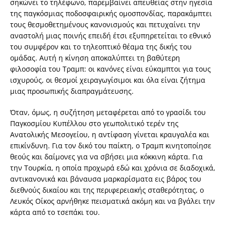
σηκώνει το τηλέφωνο, παρεμβαίνει απευθείας στην ηγεσία
της παγκόσμιας ποδοσφαιρικής ομοσπονδίας, παρακάμπτει
τους θεσμοθετημένους κανονισμούς και πετυχαίνει την
αναστολή μιας ποινής επειδή έτσι εξυπηρετείται το εθνικό
του συμφέρον και το τηλεοπτικό θέαμα της δικής του
ομάδας. Αυτή η κίνηση αποκαλύπτει τη βαθύτερη
φιλοσοφία του Τραμπ: οι κανόνες είναι εύκαμπτοι για τους
ισχυρούς, οι θεσμοί χειραγωγίσιμοι και όλα είναι ζήτημα
μιας προσωπικής διαπραγμάτευσης.
Όταν, όμως, η συζήτηση μεταφέρεται από το γρασίδι του
Παγκοσμίου Κυπέλλου στο γεωπολιτικό τερέν της
Ανατολικής Μεσογείου, η αντίφαση γίνεται κραυγαλέα και
επικίνδυνη. Για τον δικό του παίκτη, ο Τραμπ κινητοποίησε
θεούς και δαίμονες για να σβήσει μια κόκκινη κάρτα. Για
την Τουρκία, η οποία προχωρά εδώ και χρόνια σε διαδοχικά,
αντικανονικά και βάναυσα μαρκαρίσματα εις βάρος του
διεθνούς δικαίου και της περιφερειακής σταθερότητας, ο
Λευκός Οίκος αρνήθηκε πεισματικά ακόμη και να βγάλει την
κάρτα από το τσεπάκι του.