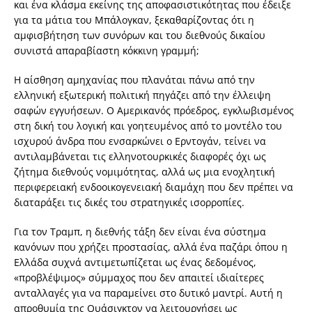
και ένα κλάσμα εκείνης της αποφασιστικότητας που έδειξε
για τα μάτια του Μπάλογκαν, ξεκαθαρίζοντας ότι η
αμφισβήτηση των συνόρων και του διεθνούς δικαίου
συνιστά απαραβίαστη κόκκινη γραμμή;
Η αίσθηση αμηχανίας που πλανάται πάνω από την
ελληνική εξωτερική πολιτική πηγάζει από την έλλειψη
σαφών εγγυήσεων. Ο Αμερικανός πρόεδρος, εγκλωβισμένος
στη δική του λογική και γοητευμένος από το μοντέλο του
ισχυρού άνδρα που ενσαρκώνει ο Ερντογάν, τείνει να
αντιλαμβάνεται τις ελληνοτουρκικές διαφορές όχι ως
ζήτημα διεθνούς νομιμότητας, αλλά ως μια ενοχλητική
περιφερειακή ενδοοικογενειακή διαμάχη που δεν πρέπει να
διαταράξει τις δικές του στρατηγικές ισορροπίες.
Για τον Τραμπ, η διεθνής τάξη δεν είναι ένα σύστημα
κανόνων που χρήζει προστασίας, αλλά ένα παζάρι όπου η
Ελλάδα συχνά αντιμετωπίζεται ως ένας δεδομένος,
«προβλέψιμος» σύμμαχος που δεν απαιτεί ιδιαίτερες
ανταλλαγές για να παραμείνει στο δυτικό μαντρί. Αυτή η
απροθυμία της Ουάσιγκτον να λειτουργήσει ως