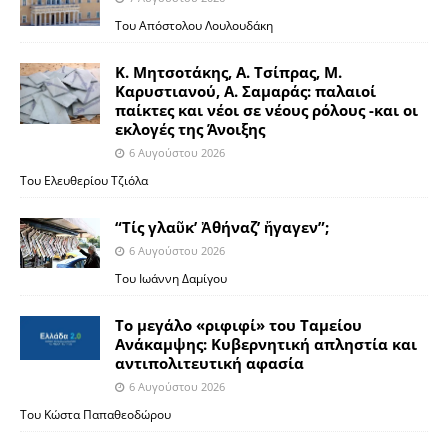
Του Απόστολου Λουλουδάκη
Κ. Μητσοτάκης, Α. Τσίπρας, Μ.
Καρυστιανού, Α. Σαμαράς: παλαιοί
παίκτες και νέοι σε νέους ρόλους -και οι
εκλογές της Άνοιξης
6 Αυγούστου 2026
Του Ελευθερίου Τζιόλα
“Τίς γλαῦκ’ Ἀθήναζ’ ἤγαγεν”;
6 Αυγούστου 2026
Του Ιωάννη Δαμίγου
Το μεγάλο «ριφιφί» του Ταμείου
Ανάκαμψης: Κυβερνητική απληστία και
αντιπολιτευτική αφασία
6 Αυγούστου 2026
Του Κώστα Παπαθεοδώρου