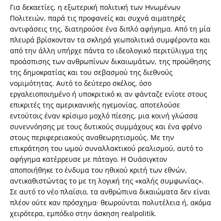
Για δεκαετίες, η εξωτερική πολιτική των Ηνωμένων
Πολιτειών, παρά τις προφανείς και συχνά αιματηρές
αντιφάσεις της, διατηρούσε ένα διπλό αφήγημα. Από τη μία
πλευρά βρίσκονταν τα σκληρά γεωπολιτικά συμφέροντα και
από την άλλη υπήρχε πάντα το ιδεολογικό περιτύλιγμα της
προάσπισης των ανθρωπίνων δικαιωμάτων, της προώθησης
της δημοκρατίας και του σεβασμού της διεθνούς
νομιμότητας. Αυτό το δεύτερο σκέλος, όσο
εργαλειοποιημένο ή υποκριτικό κι αν φάνταζε ενίοτε στους
επικριτές της αμερικανικής ηγεμονίας, αποτελούσε
εντούτοις έναν κρίσιμο μοχλό πίεσης, μια κοινή γλώσσα
συνεννόησης με τους δυτικούς συμμάχους και ένα φρένο
στους περιφερειακούς αναθεωρητισμούς. Με την
επικράτηση του ωμού συναλλακτικού ρεαλισμού, αυτό το
αφήγημα κατέρρευσε με πάταγο. Η Ουάσιγκτον
αποποιήθηκε το ένδυμα του ηθικού κριτή των εθνών,
αντικαθιστώντας το με τη λογική της «καλής συμφωνίας».
Σε αυτό το νέο πλαίσιο, τα ανθρώπινα δικαιώματα δεν είναι
πλέον ούτε καν πρόσχημα· θεωρούνται πολυτέλεια ή, ακόμα
χειρότερα, εμπόδιο στην άσκηση realpolitik.