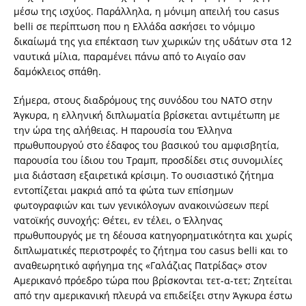
μέσω της ισχύος. Παράλληλα, η μόνιμη απειλή του casus
belli σε περίπτωση που η Ελλάδα ασκήσει το νόμιμο
δικαίωμά της για επέκταση των χωρικών της υδάτων στα 12
ναυτικά μίλια, παραμένει πάνω από το Αιγαίο σαν
δαμόκλειος σπάθη.
Σήμερα, στους διαδρόμους της συνόδου του ΝΑΤΟ στην
Άγκυρα, η ελληνική διπλωματία βρίσκεται αντιμέτωπη με
την ώρα της αλήθειας. Η παρουσία του Έλληνα
πρωθυπουργού στο έδαφος του βασικού του αμφισβητία,
παρουσία του ίδιου του Τραμπ, προσδίδει στις συνομιλίες
μια διάσταση εξαιρετικά κρίσιμη. Το ουσιαστικό ζήτημα
εντοπίζεται μακριά από τα φώτα των επίσημων
φωτογραφιών και των γενικόλογων ανακοινώσεων περί
νατοϊκής συνοχής: Θέτει, εν τέλει, ο Έλληνας
πρωθυπουργός με τη δέουσα κατηγορηματικότητα και χωρίς
διπλωματικές περιστροφές το ζήτημα του casus belli και το
αναθεωρητικό αφήγημα της «Γαλάζιας Πατρίδας» στον
Αμερικανό πρόεδρο τώρα που βρίσκονται τετ-α-τετ; Ζητείται
από την αμερικανική πλευρά να επιδείξει στην Άγκυρα έστω