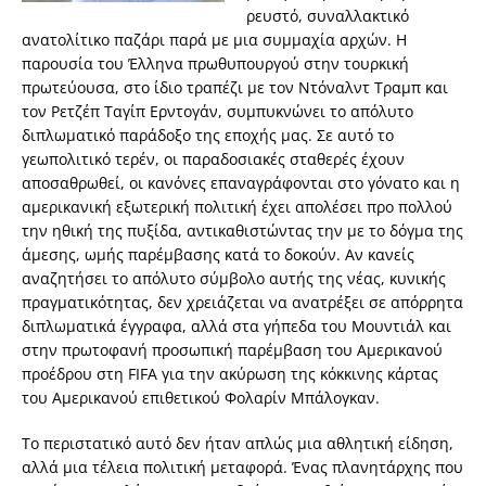
ρευστό, συναλλακτικό
ανατολίτικο παζάρι παρά με μια συμμαχία αρχών. Η
παρουσία του Έλληνα πρωθυπουργού στην τουρκική
πρωτεύουσα, στο ίδιο τραπέζι με τον Ντόναλντ Τραμπ και
τον Ρετζέπ Ταγίπ Ερντογάν, συμπυκνώνει το απόλυτο
διπλωματικό παράδοξο της εποχής μας. Σε αυτό το
γεωπολιτικό τερέν, οι παραδοσιακές σταθερές έχουν
αποσαθρωθεί, οι κανόνες επαναγράφονται στο γόνατο και η
αμερικανική εξωτερική πολιτική έχει απολέσει προ πολλού
την ηθική της πυξίδα, αντικαθιστώντας την με το δόγμα της
άμεσης, ωμής παρέμβασης κατά το δοκούν. Αν κανείς
αναζητήσει το απόλυτο σύμβολο αυτής της νέας, κυνικής
πραγματικότητας, δεν χρειάζεται να ανατρέξει σε απόρρητα
διπλωματικά έγγραφα, αλλά στα γήπεδα του Μουντιάλ και
στην πρωτοφανή προσωπική παρέμβαση του Αμερικανού
προέδρου στη FIFA για την ακύρωση της κόκκινης κάρτας
του Αμερικανού επιθετικού Φολαρίν Μπάλογκαν.
Το περιστατικό αυτό δεν ήταν απλώς μια αθλητική είδηση,
αλλά μια τέλεια πολιτική μεταφορά. Ένας πλανητάρχης που