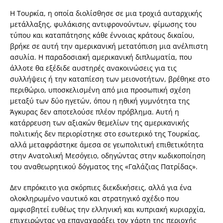
Η Τουρκία, η οποία διολίσθησε σε μια τροχιά αυταρχικής
μετάλλαξης, φυλάκισης αντιφρονούντων, φίμωσης του
τύπου και καταπάτησης κάθε έννοιας κράτους δικαίου,
βρήκε σε αυτή την αμερικανική μετατόπιση μια ανέλπιστη
ασυλία. Η παραδοσιακή αμερικανική διπλωματία, που
άλλοτε θα εξέδιδε αυστηρές ανακοινώσεις για τις
συλλήψεις ή την καταπίεση των μειονοτήτων, βρέθηκε στο
περιθώριο, υποσκελισμένη από μια προσωπική σχέση
μεταξύ των δύο ηγετών, όπου η ηθική γυμνότητα της
Άγκυρας δεν αποτελούσε πλέον πρόβλημα. Αυτή η
κατάρρευση των αξιακών θεμελίων της αμερικανικής
πολιτικής δεν περιορίστηκε στο εσωτερικό της Τουρκίας,
αλλά μεταφράστηκε άμεσα σε γεωπολιτική επιθετικότητα
στην Ανατολική Μεσόγειο, οδηγώντας στην κωδικοποίηση
του αναθεωρητικού δόγματος της «Γαλάζιας Πατρίδας».
Δεν επρόκειτο για σκόρπιες διεκδικήσεις, αλλά για ένα
ολοκληρωμένο ναυτικό και στρατηγικό σχέδιο που
αμφισβητεί ευθέως την ελληνική και κυπριακή κυριαρχία,
επιχειρώντας να επαναχαράξει τον χάρτη της περιοχής