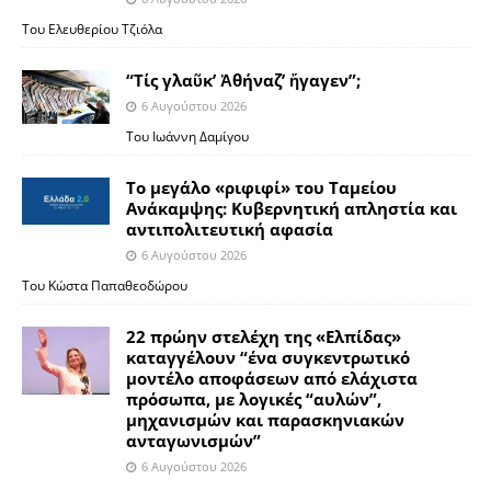
Του Ελευθερίου Τζιόλα
“Τίς γλαῦκ’ Ἀθήναζ’ ἤγαγεν”;
6 Αυγούστου 2026
Του Ιωάννη Δαμίγου
Το μεγάλο «ριφιφί» του Ταμείου
Ανάκαμψης: Κυβερνητική απληστία και
αντιπολιτευτική αφασία
6 Αυγούστου 2026
Του Κώστα Παπαθεοδώρου
22 πρώην στελέχη της «Ελπίδας»
καταγγέλουν “ένα συγκεντρωτικό
μοντέλο αποφάσεων από ελάχιστα
πρόσωπα, με λογικές “αυλών”,
μηχανισμών και παρασκηνιακών
ανταγωνισμών”
6 Αυγούστου 2026