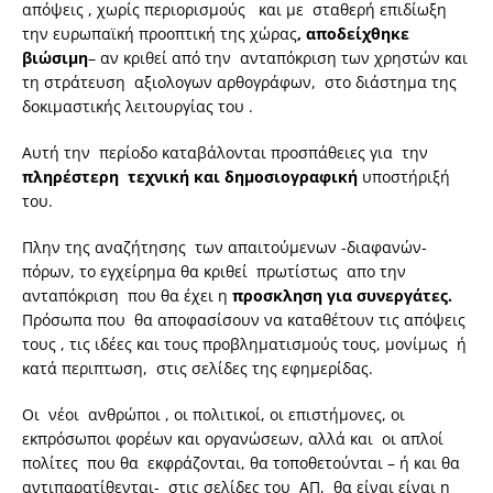
απόψεις , χωρίς περιορισμούς και με σταθερή επιδίωξη
την ευρωπαϊκή προοπτική της χώρας
, αποδείχθηκε
βιώσιμη
– αν κριθεί από την ανταπόκριση των χρηστών και
τη στράτευση αξιολογων αρθογράφων, στο διάστημα της
δοκιμαστικής λειτουργίας του .
Αυτή την περίοδο καταβάλονται προσπάθειες για την
πληρέστερη τεχνική και δημοσιογραφική
υποστήριξή
του.
Πλην της αναζήτησης των απαιτούμενων -διαφανών-
πόρων, το εγχείρημα θα κριθεί πρωτίστως απο την
ανταπόκριση που θα έχει η
προσκληση για συνεργάτες.
Πρόσωπα που θα αποφασίσουν να καταθέτουν τις απόψεις
τους , τις ιδέες και τους προβληματισμούς τους, μονίμως ή
κατά περιπτωση, στις σελίδες της εφημερίδας.
Οι νέοι ανθρώποι , οι πολιτικοί, οι επιστήμονες, οι
εκπρόσωποι φορέων και οργανώσεων, αλλά και οι απλοί
πολίτες που θα εκφράζονται, θα τοποθετούνται – ή και θα
αντιπαρατίθενται- στις σελίδες του ΑΠ, θα είναι είναι η