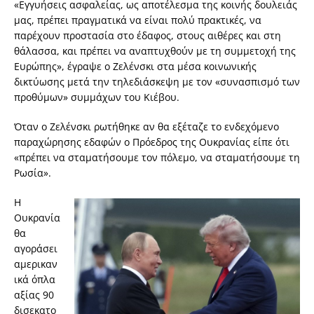
«Εγγυήσεις ασφαλείας, ως αποτέλεσμα της κοινής δουλειάς
μας, πρέπει πραγματικά να είναι πολύ πρακτικές, να
παρέχουν προστασία στο έδαφος, στους αιθέρες και στη
θάλασσα, και πρέπει να αναπτυχθούν με τη συμμετοχή της
Ευρώπης», έγραψε ο Ζελένσκι στα μέσα κοινωνικής
δικτύωσης μετά την τηλεδιάσκεψη με τον «συνασπισμό των
προθύμων» συμμάχων του Κιέβου.
Όταν ο Ζελένσκι ρωτήθηκε αν θα εξέταζε το ενδεχόμενο
παραχώρησης εδαφών ο Πρόεδρος της Ουκρανίας είπε ότι
«πρέπει να σταματήσουμε τον πόλεμο, να σταματήσουμε τη
Ρωσία».
Η
Ουκρανία
θα
αγοράσει
αμερικαν
ικά όπλα
αξίας 90
δισεκατο