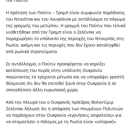
τον Πούτιν.
Η πρόταση των Πούτιν – Τραμπ είναι συμφωνία παράδοσης
του Ντονέτσκ και του Λουγκάνσκ με αντάλλαγμα το πάγωμα
της γραμμής του μετώπου. Η γραμμή του Πούτιν που τελικά
υιοθετήθηκε από τον Τραμπ είναι ο Ζελένσκι να
παραχωρήσει το υπόλοιπο της περιοχής του Ντονμπάς στη
Ρωσία, ακόμη και τις περιοχές που δεν έχουν καταληφθεί
από ρωσικά στρατεύματα.
Σε αντάλλαγμα, ο Πούτιν προσφέρεται να κηρύξει
κατάπαυση του πυρός στην υπόλοιπη Ουκρανία
παγώνοντας τα τρέχοντα μέτωπα και να υπογράψει γραπτή
δέσμευση ότι δεν θα επιτεθεί ξανά στην Ουκρανία ή σε
οποιαδήποτε άλλη ευρωπαϊκή χώρα.
Από την πλευρά του ο Ουκρανός πρόεδρος Βολοντίμιρ
Ζελένσκι δήλωσε ότι η απόφαση των Ηνωμένων Πολιτειών
να παράσχουν στην Ουκρανία «εγγυήσεις ασφαλείας» για
να σταματήσει ο πόλεμος με τη Ρωσία είναι «ιστορική».