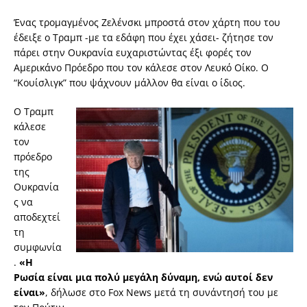
Ένας τρομαγμένος Ζελένσκι μπροστά στον χάρτη που του
έδειξε ο Τραμπ -με τα εδάφη που έχει χάσει- ζήτησε τον
πάρει στην Ουκρανία ευχαριστώντας έξι φορές τον
Αμερικάνο Πρόεδρο που τον κάλεσε στον Λευκό Οίκο. Ο
“Κουίσλιγκ” που ψάχνουν μάλλον θα είναι ο ίδιος.
Ο Τραμπ
κάλεσε
τον
πρόεδρο
της
Ουκρανία
ς να
αποδεχτεί
τη
συμφωνία
.
«Η
Ρωσία είναι μια πολύ μεγάλη δύναμη, ενώ αυτοί δεν
είναι»
, δήλωσε στο Fox News μετά τη συνάντησή του με