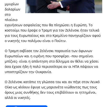
μμυρίων
δολαρίων
στο
πλαίσιο
εγγυήσεων ασφαλείας που θα πληρώσει η Ευρώπη. Το
κοστούμι που έραψε ο Τραμπ για τον Ζελένσκι ήταν τελικά
για τους Ευρωπαίους και στο Κρεμλίνο πανηγυρίζουν αφού
ο νικητής του πολέμου είναι ο Πούτιν.
Ο Τραμπ εκβίασε τον Ζελένσκι παρουσία των άφωνων
Ευρωπαίων και η ειρήνη που προσφέρει -που σημαίνει
μπίζνες- είναι η απάντηση στο δίλημμα αν θέλει να χάσει
όσα έχασε ήδη ή πολύ περισσότερα αν οι ΗΠΑ πάψουν να
υποστηρίζουν την Ουκρανία.
Ο Ζελένσκι κατάπιε τη γλώσσα του και αν πήγε στον Λευκό
Οίκο ως κλόουν έφυγε ως μαριονέτα νιώθοντας πως τους
όρους μιας συνθήκης δεν τους επιβάλλουν οι ηττημένοι,
αλλά οι νικητές.