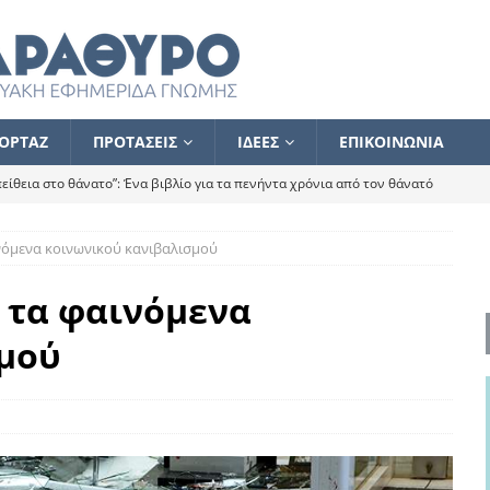
ΟΡΤΑΖ
ΠΡΟΤΑΣΕΙΣ
ΙΔΕΕΣ
ΕΠΙΚΟΙΝΩΝΙΑ
ίθεια στο θάνατο”: Ένα βιβλίο για τα πενήντα χρόνια από τον θάνατό
νόμενα κοινωνικού κανιβαλισμού
α το ποιος κοροϊδεύει ποιον Αλέξη
ΑΝΑΓΝΩΣΕΙΣ
 ισχυρίστηκα ότι δεν υπάρχει παρακολούθηση και κέντρο το οποίο
 τα φαινόμενα
μού
τεί θερμά όσους σπεύδουν να το ενισχύσουν – Συνεχίζουμε
FLASH
ίας θα κινηθεί στην αντίθετη κατεύθυνση
ΑΝΑΓΝΩΣΕΙΣ
ΠΡΟΣΩΠΟΓΡΑΦΙΕΣ
ίλημμα των εκλογών
ΑΝΑΓΝΩΣΕΙΣ