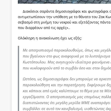
των δύο κομμάτων και όχι Ανδρουλάκη -Τσίπρα.
Διακόσιοι σαράντα δημοσιογράφοι και φωτογράφοι 
[ 3 Αυγούστου 2026 ]
Η τραγωδία της δημοκρατική
αντιμετωπίσουν την υπόθεση με το θάνατο του Ζακ Κωσ
μπορούν να φέρουν την αλλαγή
ΠΡΟΕΚΤΑΣΕΙΣ
σεβασμό στη μνήμη του νεκρού και εξετάζοντας πάντα 
που διαρρέουν από τις αρχές»..
[ 3 Αυγούστου 2026 ]
Γιατί λιγοστεύουν «τα χρόνι
Ολόκληρη η ανακοίνωση έχει ως εξής:
εμβληματικό «Πολίτη Κέιν»
ΠΑΡΕΜΒΑΣΕΙΣ
[ 3 Αυγούστου 2026 ]
Το Νομικό DNA του Υπερταμ
Με αποτροπιασμό παρακολουθούμε, όπως και μεγάλο μ
[ 3 Αυγούστου 2026 ]
Το γάλλιο και η γεωπολιτική
που βγαίνουν στο φως αναφορικά με το λιντσάρισμα
Κωστόπουλου. Μας ανησυχούν ιδιαίτερα φαινόμενα κ
[ 3 Αυγούστου 2026 ]
«Εδοξάσθη κρυπτομένη και 
που κυκλοφορούν από το συμβάν όσο και στον δημόσ
ΠΑΡΕΜΒΑΣΕΙΣ
Ωστόσο, ως δημοσιογράφοι δεν μπορούμε να αρκεστ
παρακολούθηση και την παρατήρηση. Εκφέρουμε δη
και κάποιοι από εμάς καλύπτουμε το θέμα για τα Μέ
εργαζόμαστε. Ο αποτροπιασμός μας επομένως πολλα
διαπιστώνοντας ότι μεγάλη μερίδα ΜΜΕ αναπαράγει
συμβάλλει σε αυτό τον κανιβαλισμό, υιοθετώντας άκρ