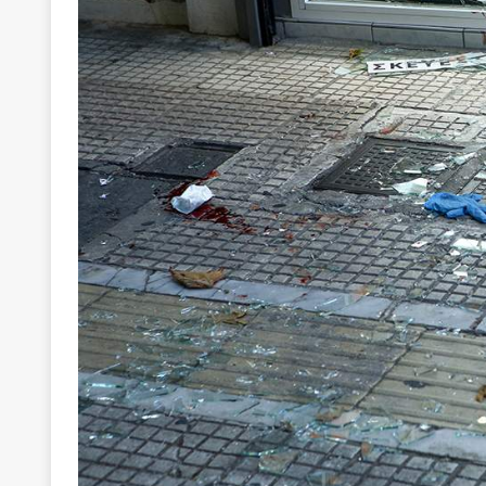
[ 22 Μαΐου 2020 ]
Μακάριος Λαζαρίδης: Έργο!
Π
[ 4 Αυγούστου 2026 ]
Θα ανήκεις όπου ανήκει το 
[ 4 Αυγούστου 2026 ]
Η γενεαλογία του φασισμού
ΠΑΡΕΜΒΑΣΕΙΣ
[ 4 Αυγούστου 2026 ]
Εφημερίδα «Εστία»: Όταν η 
[ 4 Αυγούστου 2026 ]
Η συμφωνία πυρηνικής συν
[ 4 Αυγούστου 2026 ]
Τα γεγονότα της Τηλλυρίας 
[ 4 Αυγούστου 2026 ]
Tηλεοπτικοί “Mega-Fiers”…
[ 4 Αυγούστου 2026 ]
Κώστας Τσουκαλάς: Αντιπολ
[ 4 Αυγούστου 2026 ]
Ο Ιωάννης Μεταξάς και η 4
δικτάτορας
ΕΠΙΛΟΓΕΣ
[ 3 Αυγούστου 2026 ]
Η ελευθεροτυπία δεν απειλε
[ 3 Αυγούστου 2026 ]
ΠΑΣΟΚ ή ΕΛ.ΑΣ.; Γιατί η μά