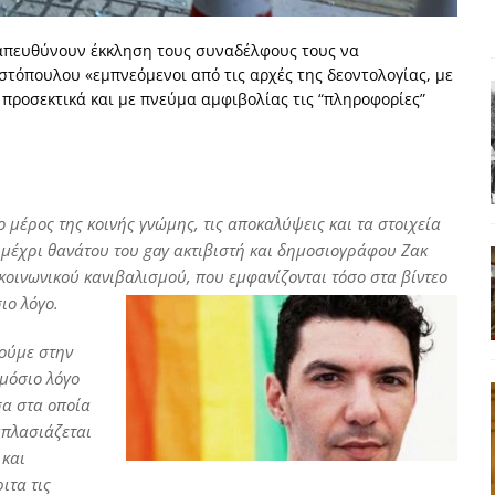
ΑΠΟΨΕΙΣ
απευθύνουν έκκληση τους συναδέλφους τους να
ς παράταξης: Ο λαός θέλει, αλλά τα κόμματα της αντιπολίτευσης δεν
τόπουλου «εμπνεόμενοι από τις αρχές της δεοντολογίας, με
προσεκτικά και με πνεύμα αμφιβολίας τις “πληροφορίες”
α της αθωότητας;» Το «αίνιγμα»και η «λύση» του μέσα από τον
είου και οι Ρήτρες του ESM
ΑΠΟΨΕΙΣ
έρος της κοινής γνώμης, τις αποκαλύψεις και τα στοιχεία
 ισχύς για την Ελλάδα
ΑΠΟΨΕΙΣ
 μέχρι θανάτου του gay ακτιβιστή και δημοσιογράφου Ζακ
οινωνικού κανιβαλισμού, που εμφανίζονται τόσο στα βίντεο
εγελοιοποιήθη εμφανιζόμενη»: Το άδοξο βήμα της Μ. Καρυστιανού
ιο λόγο.
ούμε στην
μόσιο λόγο
σα στα οποία
πλασιάζεται
 και
ιτα τις