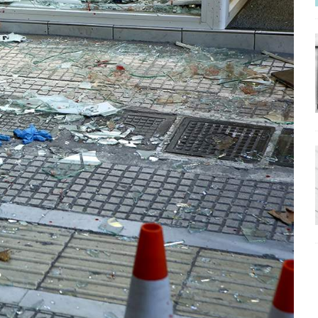
ΡΟΣΩΠΟΓΡΑΦΙΕΣ
νερό
ΑΝΑΓΝΩΣΕΙΣ
: από τον Αντιδιαφωτισμό στον ψηφιακό Κοινωνικό Δαρβινισμό
δημοσιογραφία βάζει τα χέρια της και βγάζει τα μάτια της
ΑΠΟΨΕΙΣ
εργασίας ΗΠΑ-Σαουδικής Αραβίας
ΑΠΟΨΕΙΣ
και το Σχέδιο Άτσεσον
ΑΠΟΨΕΙΣ
ΑΠΟΨΕΙΣ
ίτευση
ΠΡΟΒΟΛΕΣ
η Αυγούστου: Πώς ένας αποτυχημένος κοινοβουλευτικός έγινε
ίται και δεν εκβιάζεται
ΠΑΡΕΜΒΑΣΕΙΣ
χη της δεύτερης θέσης είναι (πολύ) ανοιχτή ακόμη. Προς αναμέτρηση