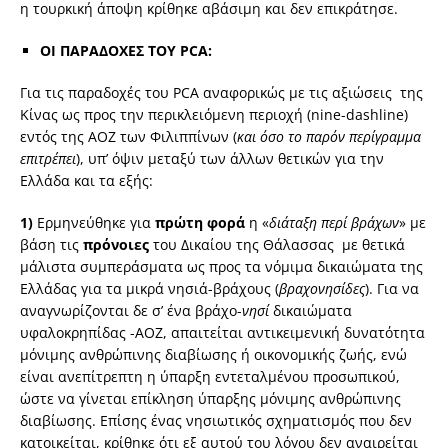
η τουρκική άποψη κρίθηκε αβάσιμη και δεν επικράτησε.
ΟΙ ΠΑΡΑΔΟΧΕΣ ΤΟΥ PCA:
Για τις παραδοχές του PCA αναφορικώς με τις αξιώσεις της
Κίνας ως προς την περικλειόμενη περιοχή (nine-dashline)
εντός της ΑΟΖ των Φιλιππίνων (
και όσο το παρόν περίγραμμα
επιτρέπει
), υπ’ όψιν μεταξύ των άλλων θετικών για την
Ελλάδα και τα εξής:
1)
Ερμηνεύθηκε για
πρώτη φορά
η «
διάταξη περί βράχων
» με
βάση τις
πρόνοιες
του Δικαίου της Θάλασσας με θετικά
μάλιστα συμπεράσματα ως προς τα νόμιμα δικαιώματα της
Ελλάδας για τα μικρά νησιά-βράχους (
βραχονησίδες
). Για να
αναγνωρίζονται δε σ’ ένα βράχο-
νησί
δικαιώματα
υφαλοκρηπίδας -ΑΟΖ, απαιτείται αντικειμενική δυνατότητα
μόνιμης ανθρώπινης διαβίωσης ή οικονομικής ζωής, ενώ
είναι ανεπίτρεπτη η ύπαρξη εντεταλμένου προσωπικού,
ώστε να γίνεται επίκληση ύπαρξης μόνιμης ανθρώπινης
διαβίωσης. Επίσης ένας νησιωτικός σχηματισμός που δεν
κατοικείται, κρίθηκε ότι εξ αυτού του λόγου δεν αναιρείται