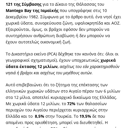
121 της Σύμβασης
για το Δίκαιο της Θάλασσας του
Μantego Bay της Ιαμαϊκής
που υπογράφηκε στις 10
Δεκεμβρίου 1982. Σύμφωνα με το άρθρο αυτό, ένα νησί έχει
χωρικά ύδατα, συνορεύουσα ζώνη, υφαλοκρηπίδα και ΑΟΖ.
Εξαιρούνται, όμως, οι βράχοι εφόσον δεν μπορούν να
συντηρήσουν ανθρώπινη διαβίωση ή δεν μπορούν να
έχουν αυτοτελώς οικονομική ζωή.
Το Δικαστήριο εκείνο (PCA) δέχθηκε τον κανόνα ότι: όλοι οι
γεωγραφικοί σχηματισμοί), έχουν υποχρεωτικώς
χωρικά
ύδατα έκτασης 12 μιλίων,
ασχέτως του εάν χαρακτηρισθούν
νησιά ή βράχοι και ασχέτως του μεγέθους αυτών.
Αυτό επιβεβαιώνει ότι το ζήτημα της επέκτασης των
ελληνικών χωρικών υδάτων στο Αιγαίο πέραν των 6 μιλίων
στα 12 μίλια, αποτελεί κυριαρχικό δικαίωμα της Ελλάδας.
Με χωρικά ύδατα 12 μιλίων, το
72%
των θαλασσίων
περιοχών του Αιγαίου περιέρχεται κυριαρχικώς στην
Ελλάδα και το
8,5%
στην Τουρκία. Το
19,5%
δε που
απομένει προς οριοθέτηση, μπορεί να διευθετηθεί. Η