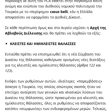
παραδοχή δε αυτή του PCA εκθέτει στην παγκόσμια κοινή
γνώμη και ενώπιον του διεθνούς νομικού πολιτισμού την
Τουρκία με το «περίφημο»
casus belli
, εάν η Ελλάδα
αποφασίσει να εφαρμόσει το Διεθνές Δίκαιο!..
Σε κάθε περίπτωση όμως και στο Αιγαίο ισχύσει η
Αρχή της
Αβλαβούς Διέλευσης
και θα πρέπει να λεχθούν τα εξής:
ΚΛΕΙΣΤΕΣ ΚΑΙ ΗΜΙΚΛΕΙΣΤΕΣ ΘΑΛΑΣΣΕΣ
Ενταύθα πρέπει να επισημειωθεί ότι η νέα Σύμβαση του
Δικαίου της Θάλασσας καθιέρωσε ορισμένες νέες διατάξεις
για τις κλειστές και ημίκλειστες θάλασσες (
άρθρα 122 και
123
).
Ενόψει των ρυθμίσεων αυτών, ιδιαίτερες «παρεμβάσεις»
άσκησε η Τουρκία, της οποίας απώτερος σκοπός ήταν να
επιτύχει αναίρεση των γενικών και κλασικών λύσεων του
Δικαίου της Θάλασσας, ώστε προκειμένου για κλειστές και
ημίκλειστες θάλασσες, όλες οι ρυθμίσεις να αποφασίζονται
κατόπιν «συμφωνίας» των ενδιαφερομένων μερών. Τελικώς,