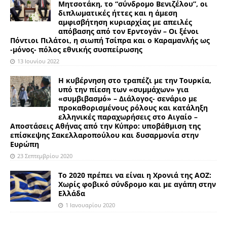
Μητσοτάκη, το “σύνδρομο Βενιζέλου”, οι
διπλωματικές ήττες και η άμεση
αμφισβήτηση κυριαρχίας με απειλές
απόβασης από τον Ερντογάν – Οι ξένοι
Πόντιοι Πιλάτοι, η σιωπή Τσίπρα και ο Καραμανλής ως
-μόνος- πόλος εθνικής συσπείρωσης
13 Ιουνίου 2022
Η κυβέρνηση στο τραπέζι με την Τουρκία,
υπό την πίεση των «συμμάχων» για
«συμβιβασμό» – Διάλογος- σενάριο με
προκαθορισμένους ρόλους και κατάληξη
ελληνικές παραχωρήσεις στο Αιγαίο –
Αποστάσεις Αθήνας από την Κύπρο: υποβάθμιση της
επίσκεψης Σακελλαροπούλου και δυσαρμονία στην
Ευρώπη
23 Σεπτεμβρίου 2020
Το 2020 πρέπει να είναι η Χρονιά της ΑΟΖ:
Χωρίς φοβικό σύνδρομο και με αγάπη στην
Ελλάδα
1 Ιανουαρίου 2020