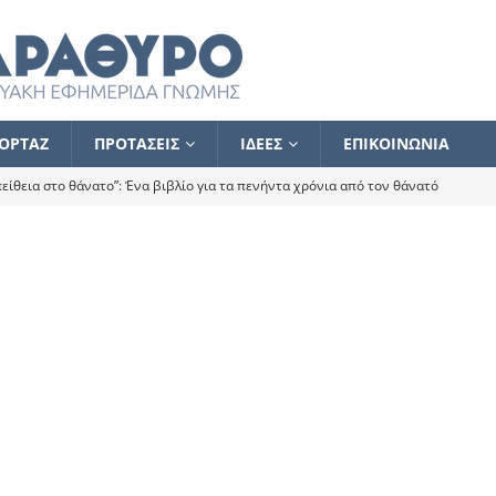
ΟΡΤΑΖ
ΠΡΟΤΑΣΕΙΣ
ΙΔΕΕΣ
ΕΠΙΚΟΙΝΩΝΙΑ
ίθεια στο θάνατο”: Ένα βιβλίο για τα πενήντα χρόνια από τον θάνατό
α το ποιος κοροϊδεύει ποιον Αλέξη
ΑΝΑΓΝΩΣΕΙΣ
 ισχυρίστηκα ότι δεν υπάρχει παρακολούθηση και κέντρο το οποίο
τεί θερμά όσους σπεύδουν να το ενισχύσουν – Συνεχίζουμε
FLASH
ίας θα κινηθεί στην αντίθετη κατεύθυνση
ΑΝΑΓΝΩΣΕΙΣ
ΠΡΟΣΩΠΟΓΡΑΦΙΕΣ
ίλημμα των εκλογών
ΑΝΑΓΝΩΣΕΙΣ