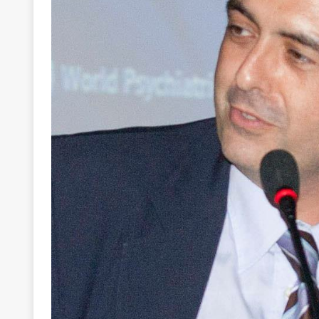
ΑΠΟΨΕΙΣ
[ 6 Αυγούστου 2026 ]
22 πρώην στελέχη της «Ελπ
ελάχιστα πρόσωπα, με λογικές “αυλών”, μηχανισ
[ 6 Αυγούστου 2026 ]
Δόμνα Μιχαηλίδου: Αξιοπρ
[ 6 Αυγούστου 2026 ]
Η δημοκρατία της διαχείρισ
[ 6 Αυγούστου 2026 ]
Σπρώχνουμε τη ζωή μας…
[ 5 Αυγούστου 2026 ]
Κυριάκος Μητσοτάκης: Αναλ