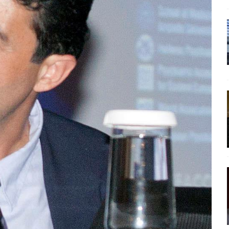
ίδας» καταγγέλουν “ένα συγκεντρωτικό μοντέλο αποφάσεων από
μών και παρασκηνιακών ανταγωνισμών”
ΣΚΕΨΕΙΣ
έπεια
ΠΡΟΒΟΛΕΣ
ης τελειώνει
ΠΑΡΕΜΒΑΣΕΙΣ
ΣΚΕΨΕΙΣ
γησίες
ΠΡΟΒΟΛΕΣ