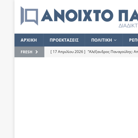
ΑΡΧΙΚΗ
ΠΡΟΕΚΤΑΣΕΙΣ
ΠΟΛΙΤΙΚΗ
ΡΕΠ
[ 17 Απριλίου 2026 ]
“Αλέξανδρος Παναγούλης: Απε
FRESH
του
ΕΠΙΛΟΓΕΣ
[ 17 Φεβρουαρίου 2026 ]
Απορίες και η απορία γι
[ 7 Νοεμβρίου 2022 ]
Kυρ. Μητσοτάκης: “Ουδέποτε
χειρίζεται το λογισμικό Predator”
ΡΕΠΟΡΤΑΖ
[ 21 Ιουλίου 2021 ]
Το Ανοιχτό Παράθυρο ευχαρισ
[ 15 Σεπτεμβρίου 2020 ]
Το εκκρεμές της οικονομ
[ 14 Ιουλίου 2020 ]
Κ. Καραμανλής: Κασσάνδρα
[ 4 Ιουλίου 2020 ]
Το σκληρό φθινόπωρο και το δ