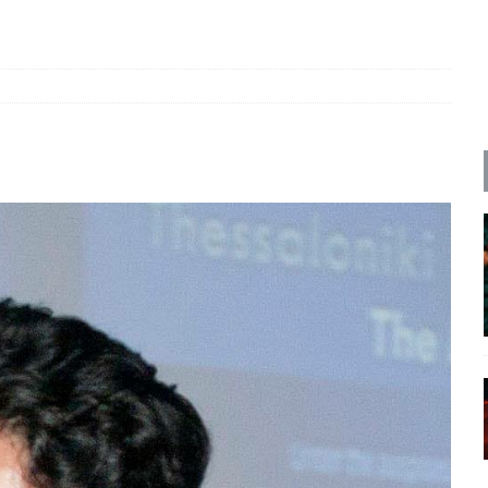
ΡΟΣΩΠΟΓΡΑΦΙΕΣ
α
ΠΡΟΒΟΛΕΣ
του χαμένου προοδευτικού ανθρώπου
ΠΑΡΕΜΒΑΣΕΙΣ
χρονη μορφή υποδούλωσης
ΑΠΟΨΕΙΣ
ρες
ΠΑΡΕΜΒΑΣΕΙΣ
 και η Ελλάδα και η Νέα Δημοκρατία που δεν υπάρχουν πια
ατα
ΠΡΟΒΟΛΕΣ
 πολιτικής
ΑΠΟΨΕΙΣ
Μ. Καρυστιανού, Α. Σαμαράς: παλαιοί παίκτες και νέοι σε νέους ρόλους
ΑΠΟΨΕΙΣ
είου Ανάκαμψης: Κυβερνητική απληστία και αντιπολιτευτική αφασία