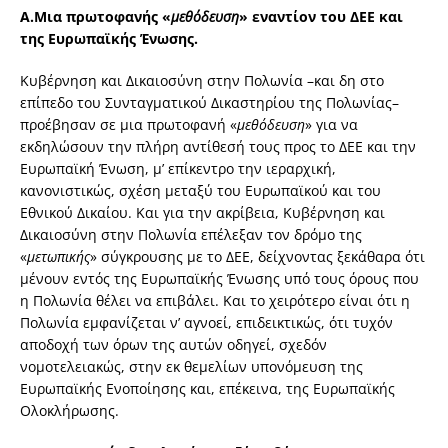
Α.
Μια πρωτοφανής «
μεθόδευση
» εναντίον του ΔΕΕ και
της Ευρωπαϊκής Ένωσης.
Κυβέρνηση και Δικαιοσύνη στην Πολωνία –και δη στο
επίπεδο του Συνταγματικού Δικαστηρίου της Πολωνίας–
προέβησαν σε μια πρωτοφανή «
μεθόδευση
» για να
εκδηλώσουν την πλήρη αντίθεσή τους προς το ΔΕΕ και την
Ευρωπαϊκή Ένωση, μ’ επίκεντρο την ιεραρχική,
κανονιστικώς, σχέση μεταξύ του Ευρωπαϊκού και του
Εθνικού Δικαίου. Και για την ακρίβεια, Κυβέρνηση και
Δικαιοσύνη στην Πολωνία επέλεξαν τον δρόμο της
«
μετωπικής
» σύγκρουσης με το ΔΕΕ, δείχνοντας ξεκάθαρα ότι
μένουν εντός της Ευρωπαϊκής Ένωσης υπό τους όρους που
η Πολωνία θέλει να επιβάλει. Και το χειρότερο είναι ότι η
Πολωνία εμφανίζεται ν’ αγνοεί, επιδεικτικώς, ότι τυχόν
αποδοχή των όρων της αυτών οδηγεί, σχεδόν
νομοτελειακώς, στην εκ θεμελίων υπονόμευση της
Ευρωπαϊκής Ενοποίησης και, επέκεινα, της Ευρωπαϊκής
Ολοκλήρωσης.