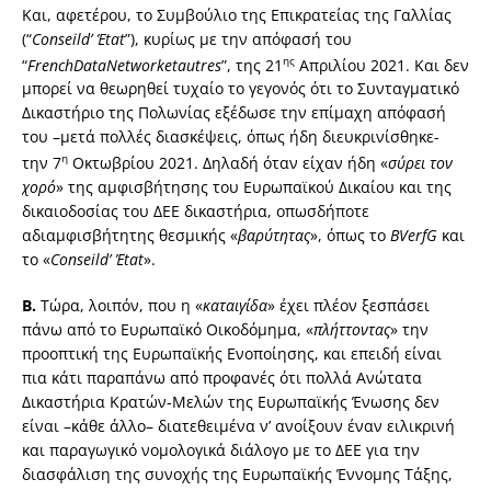
Και, αφετέρου, το Συμβούλιο της Επικρατείας της Γαλλίας
(“
Conseil
d
’
Έ
tat
”), κυρίως με την απόφασή του
ης
“
French
Data
Network
et
autres
”, της 21
Απριλίου 2021. Και δεν
μπορεί να θεωρηθεί τυχαίο το γεγονός ότι το Συνταγματικό
Δικαστήριο της Πολωνίας εξέδωσε την επίμαχη απόφασή
του –μετά πολλές διασκέψεις, όπως ήδη διευκρινίσθηκε-
η
την 7
Οκτωβρίου 2021. Δηλαδή όταν είχαν ήδη «
σύρει τον
χορό
» της αμφισβήτησης του Ευρωπαϊκού Δικαίου και της
δικαιοδοσίας του ΔΕΕ δικαστήρια, οπωσδήποτε
αδιαμφισβήτητης θεσμικής «
βαρύτητας
», όπως το
BVerfG
και
το «
Conseil
d
’
Έ
tat
».
Β.
Τώρα, λοιπόν, που η «
καταιγίδα
» έχει πλέον ξεσπάσει
πάνω από το Ευρωπαϊκό Οικοδόμημα, «
πλήττοντας
» την
προοπτική της Ευρωπαϊκής Ενοποίησης, και επειδή είναι
πια κάτι παραπάνω από προφανές ότι πολλά Ανώτατα
Δικαστήρια Κρατών-Μελών της Ευρωπαϊκής Ένωσης δεν
είναι –κάθε άλλο– διατεθειμένα ν’ ανοίξουν έναν ειλικρινή
και παραγωγικό νομολογικά διάλογο με το ΔΕΕ για την
διασφάλιση της συνοχής της Ευρωπαϊκής Έννομης Τάξης,