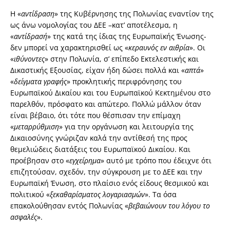
Η «
αντίδραση
» της Κυβέρνησης της Πολωνίας εναντίον της
ως άνω νομολογίας του ΔΕΕ –κατ’ αποτέλεσμα, η
«
αντίδρασή
» της κατά της ίδιας της Ευρωπαϊκής Ένωσης-
δεν μπορεί να χαρακτηρισθεί ως «
κεραυνός εν αιθρία
». Οι
«
ιθύνοντες
» στην Πολωνία, σ’ επίπεδο Εκτελεστικής και
Δικαστικής Εξουσίας, είχαν ήδη δώσει πολλά και «
απτά
»
«
δείγματα γραφής
» προκλητικής περιφρόνησης του
Ευρωπαϊκού Δικαίου και του Ευρωπαϊκού Κεκτημένου στο
παρελθόν, πρόσφατο και απώτερο. Πολλώ μάλλον όταν
είναι βέβαιο, ότι τότε που θέσπισαν την επίμαχη
«
μεταρρύθμιση
» για την οργάνωση και λειτουργία της
Δικαιοσύνης γνώριζαν καλά την αντίθεσή της προς
θεμελιώδεις διατάξεις του Ευρωπαϊκού Δικαίου. Και
προέβησαν στο «
εγχείρημα
» αυτό με τρόπο που έδειχνε ότι
επιζητούσαν, σχεδόν, την σύγκρουση με το ΔΕΕ και την
Ευρωπαϊκή Ένωση, στο πλαίσιο ενός είδους θεσμικού και
πολιτικού «
ξεκαθαρίσματος λογαριασμών
». Τα όσα
επακολούθησαν εντός Πολωνίας «
βεβαιώνουν του λόγου το
ασφαλές
».