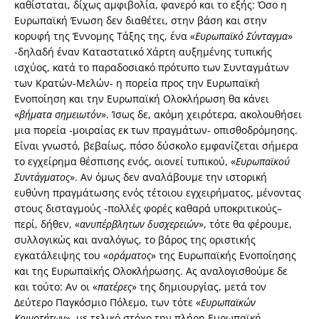
καθίσταται, δίχως αμφιβολία, φανερό και το εξής: Όσο η
Ευρωπαϊκή Ένωση δεν διαθέτει, στην βάση και στην
κορυφή της Έννομης Τάξης της, ένα «
Ευρωπαϊκό Σύνταγμα
»
-δηλαδή έναν Καταστατικό Χάρτη αυξημένης τυπικής
ισχύος, κατά το παραδοσιακό πρότυπο των Συνταγμάτων
των Κρατών-Μελών- η πορεία προς την Ευρωπαϊκή
Ενοποίηση και την Ευρωπαϊκή Ολοκλήρωση θα κάνει
«
βήματα σημειωτόν
». Ίσως δε, ακόμη χειρότερα, ακολουθήσει
μια πορεία -μοιραίας εκ των πραγμάτων- οπισθοδρόμησης.
Είναι γνωστό, βεβαίως, πόσο δύσκολο εμφανίζεται σήμερα
το εγχείρημα θέσπισης ενός, οιονεί τυπικού, «
Ευρωπαϊκού
Συντάγματος
». Αν όμως δεν αναλάβουμε την ιστορική
ευθύνη πραγμάτωσης ενός τέτοιου εγχειρήματος, μένοντας
στους δισταγμούς -πολλές φορές καθαρά υποκριτικούς–
περί, δήθεν, «
ανυπέρβλητων δυσχερειών
», τότε θα φέρουμε,
συλλογικώς και αναλόγως, το βάρος της οριστικής
εγκατάλειψης του «
οράματος
» της Ευρωπαϊκής Ενοποίησης
και της Ευρωπαϊκής Ολοκλήρωσης. Ας αναλογισθούμε δε
και τούτο: Αν οι «
πατέρες
» της δημιουργίας, μετά τον
Δεύτερο Παγκόσμιο Πόλεμο, των τότε «
Ευρωπαϊκών
Κοινοτήτων
», με τελικό στόχο την πλήρη Ευρωπαϊκή