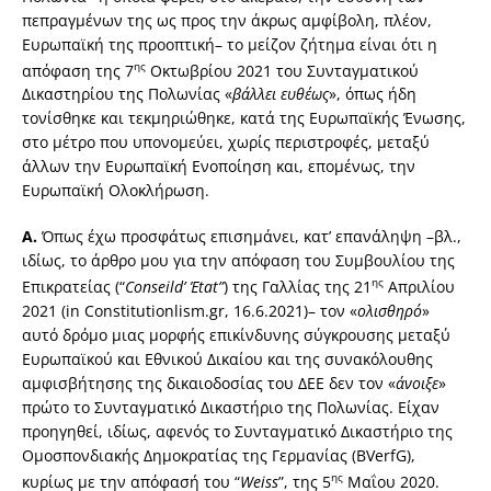
πεπραγμένων της ως προς την άκρως αμφίβολη, πλέον,
Ευρωπαϊκή της προοπτική– το μείζον ζήτημα είναι ότι η
ης
απόφαση της 7
Οκτωβρίου 2021 του Συνταγματικού
Δικαστηρίου της Πολωνίας «
βάλλει ευθέως
», όπως ήδη
τονίσθηκε και τεκμηριώθηκε, κατά της Ευρωπαϊκής Ένωσης,
στο μέτρο που υπονομεύει, χωρίς περιστροφές, μεταξύ
άλλων την Ευρωπαϊκή Ενοποίηση και, επομένως, την
Ευρωπαϊκή Ολοκλήρωση.
Α.
Όπως έχω προσφάτως επισημάνει, κατ’ επανάληψη –βλ.,
ιδίως, το άρθρο μου για την απόφαση του Συμβουλίου της
ης
Επικρατείας (“
Conseil
d
’
Έ
tat
”
) της Γαλλίας της 21
Απριλίου
2021 (in Constitutionlism.gr, 16.6.2021)– τον «
ολισθηρό
»
αυτό δρόμο μιας μορφής επικίνδυνης σύγκρουσης μεταξύ
Ευρωπαϊκού και Εθνικού Δικαίου και της συνακόλουθης
αμφισβήτησης της δικαιοδοσίας του ΔΕΕ δεν τον «
άνοιξε
»
πρώτο το Συνταγματικό Δικαστήριο της Πολωνίας. Είχαν
προηγηθεί, ιδίως, αφενός το Συνταγματικό Δικαστήριο της
Ομοσπονδιακής Δημοκρατίας της Γερμανίας (BVerfG),
ης
κυρίως με την απόφασή του “
Weiss
”, της 5
Μαΐου 2020.