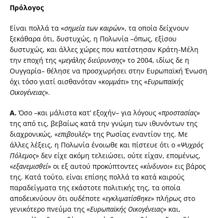
Πρόλογος
Είναι πολλά τα «
σημεία των καιρών
», τα οποία δείχνουν
ξεκάθαρα ότι, δυστυχώς, η Πολωνία –όπως, εξίσου
δυστυχώς, και άλλες χώρες που κατέστησαν Κράτη-Μέλη
την εποχή της «
μεγάλης διεύρυνσης
» το 2004, ιδίως δε η
Ουγγαρία– θέλησε να προσχωρήσει στην Ευρωπαϊκή Ένωση
όχι τόσο γιατί αισθανόταν «
κομμάτι
» της «
Ευρωπαϊκής
Οικογένειας
».
Α.
Όσο –και μάλιστα κατ’ εξοχήν– για λόγους «
προστασίας
»
της από τις, βεβαίως κατά την γνώμη των ιθυνόντων της
διαχρονικώς, «
επιβουλές
» της Ρωσίας εναντίον της. Με
άλλες λέξεις, η Πολωνία ένοιωθε και πίστευε ότι ο «
Ψυχρός
Πόλεμος
» δεν είχε ακόμη τελειώσει, ούτε είχαν, επομένως,
«
εξανεμισθεί
» οι εξ αυτού προκύπτοντες «
κίνδυνοι
» εις βάρος
της. Κατά τούτο, είναι επίσης πολλά τα κατά καιρούς
παραδείγματα της εκάστοτε πολιτικής της, τα οποία
αποδεικνύουν ότι ουδέποτε «
εγκλιματίσθηκε
» πλήρως στο
γενικότερο πνεύμα της «
Ευρωπαϊκής Οικογένειας
» και,