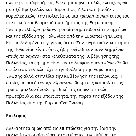
ανωτέρω απόφασή του, δεν δημιουργεί απλώς ένα «
χάσμα
»
μεταξύ Βρυξελλών και Βαρσοβίας.
Α
fortiori
, βυθίζει,
κυριολεκτικώς, την Πολωνία σε μια «
μαύρη τρύπα
» εντός του
πολιτικού και θεσμικού συστήματος της Ευρωπαϊκής
Ένωσης. «
Μαύρη τρύπα
», η οποία σηματοδοτεί την αρχή ως
και της εξόδου της Πολωνίας από την Ευρωπαϊκή Ένωση.
Και με δεδομένο το γεγονός ότι το Συνταγματικό Δικαστήριο
της Πολωνίας είναι, όπως ήδη τονίσθηκε επανειλημμένως,
«
πειθήνιο όργανο
» στα κελεύσματα της Κυβέρνησης της
Πολωνίας, το ζήτημα είναι αν το διαφαινόμενο «
Polexit
» θα
οφείλεται, τελικώς, όχι στην βούληση της Ευρωπαϊκής
Ένωσης αλλά στην ίδια την Κυβέρνηση της Πολωνίας. Η
οποία, με αυτό τον «
χονδροειδή
» -θεσμικώς και πολιτικώς–
τρόπο, μάλλον άνοιξε, με δική της αποκλειστικώς
πρωτοβουλία και υπαιτιότητα, την πόρτα της εξόδου της
Πολωνίας από την Ευρωπαϊκή Ένωση.
Επίλογος
Ανεξάρτητα όμως από τις επιπτώσεις για την ίδια την
Πολωνία –η οποία φέρει, στο ακέραιο, την ευθύνη των