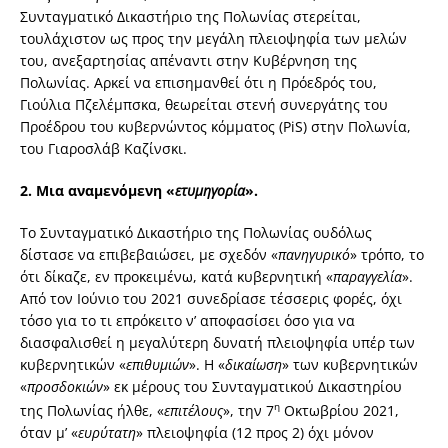
Συνταγματικό Δικαστήριο της Πολωνίας στερείται,
τουλάχιστον ως προς την μεγάλη πλειοψηφία των μελών
του, ανεξαρτησίας απέναντι στην Κυβέρνηση της
Πολωνίας. Αρκεί να επισημανθεί ότι η Πρόεδρός του,
Γιούλια Πζελέμπσκα, θεωρείται στενή συνεργάτης του
Προέδρου του κυβερνώντος κόμματος (PiS) στην Πολωνία,
του Γιαροσλάβ Καζίνσκι.
2.
Μια αναμενόμενη «
ετυμηγορία
».
Το Συνταγματικό Δικαστήριο της Πολωνίας ουδόλως
δίστασε να επιβεβαιώσει, με σχεδόν «
πανηγυρικό
» τρόπο, το
ότι δίκαζε, εν προκειμένω, κατά κυβερνητική «
παραγγελία
».
Από τον Ιούνιο του 2021 συνεδρίασε τέσσερις φορές, όχι
τόσο για το τι επρόκειτο ν’ αποφασίσει όσο για να
διασφαλισθεί η μεγαλύτερη δυνατή πλειοψηφία υπέρ των
κυβερνητικών «
επιθυμιών
». Η «
δικαίωση
» των κυβερνητικών
«
προσδοκιών
» εκ μέρους του Συνταγματικού Δικαστηρίου
η
της Πολωνίας ήλθε, «
επιτέλους
», την 7
Οκτωβρίου 2021,
όταν μ’ «
ευρύτατη
» πλειοψηφία (12 προς 2) όχι μόνον