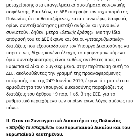
μεταχείρισης στα επαγγελματικά συστήματα κοινωνικής
ασφάλισης. Επιπλέον, το ΔΕΕ απέρριψε τον ισχυρισμό της
Πολωνίας ότι οι θεσπιζόμενες, κατά τ’ ανωτέρω, διαφορές
ορίων συνταξιοδότησης μεταξύ ανδρών και γυναικών
συνιστούν, δήθεν, μέτρα «
θετικής δράσης
». Mε την ίδια
απόφασή του το ΔΕΕ έκρινε και ότι οι «
μεταρρυθμιστικές
»
διατάξεις που εξουσιοδοτούν τον Υπουργό Δικαιοσύνης να
παρατείνει, δίχως κανένα έλεγχο, τα προμνημονευόμενα
όρια συνταξιοδότησης είναι ευθέως αντίθετες προς το
Ευρωπαϊκό Δίκαιο. Συγκεκριμένα, στην περίπτωση αυτή το
ΔΕΕ, ακολουθώντας την γραμμή της προαναφερόμενης
ης
απόφασής του της 24
Ιουνίου 2019, έκρινε ότι μια τέτοια
αρμοδιότητα του Υπουργού Δικαιοσύνης παραβιάζει τις
διατάξεις του άρθρου 19 παρ. 1 εδ. β΄ της ΣΕΕ, για το
ρυθμιστικό περιεχόμενο των οποίων έγινε λόγος αμέσως πιο
πάνω.
ΙΙ. Όταν το Συνταγματικό Δικαστήριο της Πολωνίας
«υπερέβη τα εσκαμμένα
» του Ευρωπαϊκού Δικαίου και του
Ευρωπαϊκού Κεκτημένου.