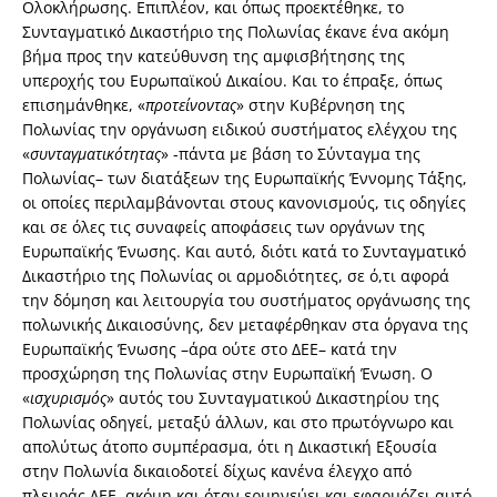
Ολοκλήρωσης. Επιπλέον, και όπως προεκτέθηκε, το
Συνταγματικό Δικαστήριο της Πολωνίας έκανε ένα ακόμη
βήμα προς την κατεύθυνση της αμφισβήτησης της
υπεροχής του Ευρωπαϊκού Δικαίου. Και το έπραξε, όπως
επισημάνθηκε, «
προτείνοντας
» στην Κυβέρνηση της
Πολωνίας την οργάνωση ειδικού συστήματος ελέγχου της
«
συνταγματικότητας
» -πάντα με βάση το Σύνταγμα της
Πολωνίας– των διατάξεων της Ευρωπαϊκής Έννομης Τάξης,
οι οποίες περιλαμβάνονται στους κανονισμούς, τις οδηγίες
και σε όλες τις συναφείς αποφάσεις των οργάνων της
Ευρωπαϊκής Ένωσης. Και αυτό, διότι κατά το Συνταγματικό
Δικαστήριο της Πολωνίας οι αρμοδιότητες, σε ό,τι αφορά
την δόμηση και λειτουργία του συστήματος οργάνωσης της
πολωνικής Δικαιοσύνης, δεν μεταφέρθηκαν στα όργανα της
Ευρωπαϊκής Ένωσης –άρα ούτε στο ΔΕΕ– κατά την
προσχώρηση της Πολωνίας στην Ευρωπαϊκή Ένωση. Ο
«
ισχυρισμός
» αυτός του Συνταγματικού Δικαστηρίου της
Πολωνίας οδηγεί, μεταξύ άλλων, και στο πρωτόγνωρο και
απολύτως άτοπο συμπέρασμα, ότι η Δικαστική Εξουσία
στην Πολωνία δικαιοδοτεί δίχως κανένα έλεγχο από
πλευράς ΔΕΕ, ακόμη και όταν ερμηνεύει και εφαρμόζει αυτό