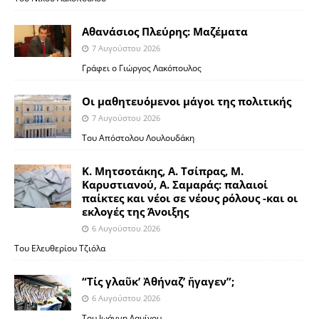
Αθανάσιος Πλεύρης: Μαζέματα
7 Αυγούστου 2026
Γράφει ο Γιώργος Λακόπουλος
Οι μαθητευόμενοι μάγοι της πολιτικής
7 Αυγούστου 2026
Του Απόστολου Λουλουδάκη
Κ. Μητσοτάκης, Α. Τσίπρας, Μ.
Καρυστιανού, Α. Σαμαράς: παλαιοί
παίκτες και νέοι σε νέους ρόλους -και οι
εκλογές της Άνοιξης
6 Αυγούστου 2026
Του Ελευθερίου Τζιόλα
“Τίς γλαῦκ’ Ἀθήναζ’ ἤγαγεν”;
6 Αυγούστου 2026
Του Ιωάννη Δαμίγου