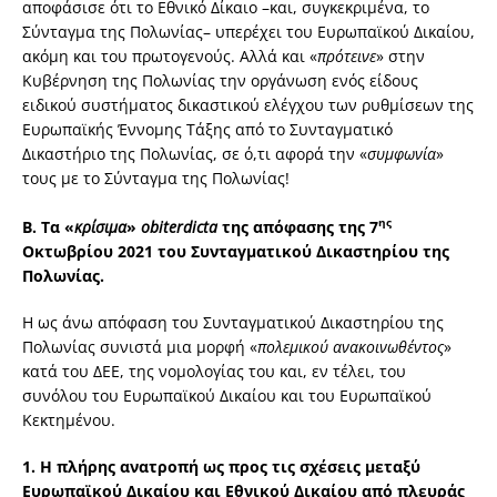
αποφάσισε ότι το Εθνικό Δίκαιο –και, συγκεκριμένα, το
Σύνταγμα της Πολωνίας– υπερέχει του Ευρωπαϊκού Δικαίου,
ακόμη και του πρωτογενούς. Αλλά και «
πρότεινε
» στην
Κυβέρνηση της Πολωνίας την οργάνωση ενός είδους
ειδικού συστήματος δικαστικού ελέγχου των ρυθμίσεων της
Ευρωπαϊκής Έννομης Τάξης από το Συνταγματικό
Δικαστήριο της Πολωνίας, σε ό,τι αφορά την «
συμφωνία
»
τους με το Σύνταγμα της Πολωνίας!
ης
Β.
Τα «
κρίσιμα
»
obiter
dicta
της απόφασης της 7
Οκτωβρίου 2021 του Συνταγματικού Δικαστηρίου της
Πολωνίας.
Η ως άνω απόφαση του Συνταγματικού Δικαστηρίου της
Πολωνίας συνιστά μια μορφή «
πολεμικού ανακοινωθέντος
»
κατά του ΔΕΕ, της νομολογίας του και, εν τέλει, του
συνόλου του Ευρωπαϊκού Δικαίου και του Ευρωπαϊκού
Κεκτημένου.
1.
Η πλήρης ανατροπή ως προς τις σχέσεις μεταξύ
Ευρωπαϊκού Δικαίου και Εθνικού Δικαίου από πλευράς