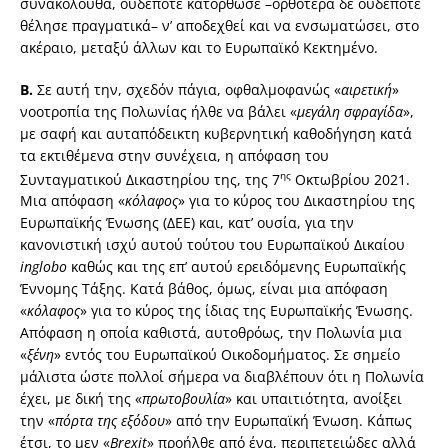
συνακόλουθα, ουδέποτε κατόρθωσε –ορθότερα δε ουδέποτε
θέλησε πραγματικά– ν’ αποδεχθεί και να ενσωματώσει, στο
ακέραιο, μεταξύ άλλων και το Ευρωπαϊκό Κεκτημένο.
Β.
Σε αυτή την, σχεδόν πάγια, οφθαλμοφανώς «
αιρετική
»
νοοτροπία της Πολωνίας ήλθε να βάλει «
μεγάλη σφραγίδα
»,
με σαφή και αυταπόδεικτη κυβερνητική καθοδήγηση κατά
τα εκτιθέμενα στην συνέχεια, η απόφαση του
ης
Συνταγματικού Δικαστηρίου της, της 7
Οκτωβρίου 2021.
Μια απόφαση «
κόλαφος
» για το κύρος του Δικαστηρίου της
Ευρωπαϊκής Ένωσης (ΔΕΕ) και, κατ’ ουσία, για την
κανονιστική ισχύ αυτού τούτου του Ευρωπαϊκού Δικαίου
in
globo
καθώς και της επ’ αυτού ερειδόμενης Ευρωπαϊκής
Έννομης Τάξης. Κατά βάθος, όμως, είναι μια απόφαση
«
κόλαφος
» για το κύρος της ίδιας της Ευρωπαϊκής Ένωσης.
Απόφαση η οποία καθιστά, αυτοθρόως, την Πολωνία μια
«
ξένη
» εντός του Ευρωπαϊκού Οικοδομήματος. Σε σημείο
μάλιστα ώστε πολλοί σήμερα να διαβλέπουν ότι η Πολωνία
έχει, με δική της «
πρωτοβουλία
» και υπαιτιότητα, ανοίξει
την «
πόρτα της εξόδου
» από την Ευρωπαϊκή Ένωση. Κάπως
έτσι, το μεν «
Brexit
» προήλθε από ένα, περιπετειώδες αλλά