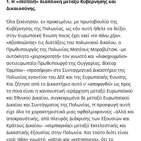
1.
Η «
σκοτεινή
» διαπλοκή μεταξύ Κυβέρνησης και
Δικαιοσύνης.
Όλα ξεκίνησαν, εν προκειμένω, με πρωτοβουλία της
Κυβέρνησης της Πολωνίας, ως εάν αυτή ήθελε να δείξει
στην Ευρωπαϊκή Ένωση ποιος έχει εκεί «
το πάνω χέρι
».
«
Αξιοποιώντας
» τις διατάξεις του πολωνικού δικαίου, ο
Πρωθυπουργός της Πολωνίας Ματέους Μοραβιέτσκι –με
αυτόκλητο «
χειροκροτητή
» τον γνωστό και «
διακηρυγμένο
»
αντιευρωπαίο Πρωθυπουργό της Ουγγαρίας, Βίκτορ
Όρμπαν– «
προσέφυγε
» στο Συνταγματικό Δικαστήριο της
Πολωνίας εναντίον του ΔΕΕ και της Ευρωπαϊκής Ένωσης.
Και ζήτησε από το Δικαστήριο αυτό ν’ «
αποφανθεί
» ως προς
το ποια είναι η κανονιστική ιεράρχηση μεταξύ Ευρωπαϊκού
και Εθνικού Δικαίου, συγκεκριμένα δε μεταξύ Ευρωπαϊκού
Δικαίου και Συντάγματος της Πολωνίας. Η προσφυγή αυτή
είχε όλα τα χαρακτηριστικά μιας οφθαλμοφανούς –αλλά και
αποκρουστικής, από πλευράς Διάκρισης των Εξουσιών και
Κράτους Δικαίου– «
συμπαιγνίας
» μεταξύ Εκτελεστικής και
Δικαστικής Εξουσίας στην Πολωνία. Και τούτο διότι είναι
«
τοίς πάσι
» γνωστό, «
intra
» και «
extra
muros
», ότι το