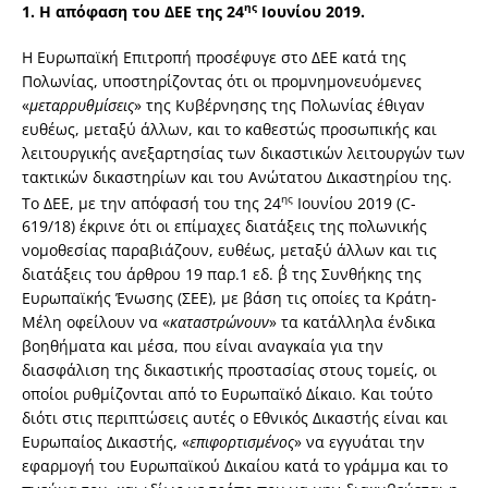
ης
1.
Η απόφαση του ΔΕΕ της 24
Ιουνίου 2019.
Η Ευρωπαϊκή Επιτροπή προσέφυγε στο ΔΕΕ κατά της
Πολωνίας, υποστηρίζοντας ότι οι προμνημονευόμενες
«
μεταρρυθμίσεις
» της Κυβέρνησης της Πολωνίας έθιγαν
ευθέως, μεταξύ άλλων, και το καθεστώς προσωπικής και
λειτουργικής ανεξαρτησίας των δικαστικών λειτουργών των
τακτικών δικαστηρίων και του Ανώτατου Δικαστηρίου της.
ης
Το ΔΕΕ, με την απόφασή του της 24
Ιουνίου 2019 (C-
619/18) έκρινε ότι οι επίμαχες διατάξεις της πολωνικής
νομοθεσίας παραβιάζουν, ευθέως, μεταξύ άλλων και τις
διατάξεις του άρθρου 19 παρ.1 εδ. β΄ της Συνθήκης της
Ευρωπαϊκής Ένωσης (ΣΕΕ), με βάση τις οποίες τα Κράτη-
Μέλη οφείλουν να «
καταστρώνουν
» τα κατάλληλα ένδικα
βοηθήματα και μέσα, που είναι αναγκαία για την
διασφάλιση της δικαστικής προστασίας στους τομείς, οι
οποίοι ρυθμίζονται από το Ευρωπαϊκό Δίκαιο. Και τούτο
διότι στις περιπτώσεις αυτές ο Εθνικός Δικαστής είναι και
Ευρωπαίος Δικαστής, «
επιφορτισμένος
» να εγγυάται την
εφαρμογή του Ευρωπαϊκού Δικαίου κατά το γράμμα και το