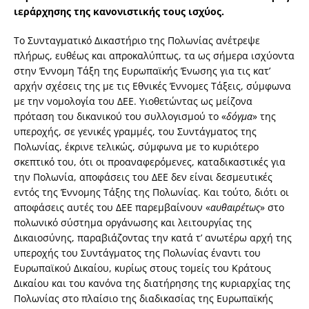
ιεράρχησης της κανονιστικής τους ισχύος.
Το Συνταγματικό Δικαστήριο της Πολωνίας ανέτρεψε
πλήρως, ευθέως και απροκαλύπτως, τα ως σήμερα ισχύοντα
στην Έννομη Τάξη της Ευρωπαϊκής Ένωσης για τις κατ’
αρχήν σχέσεις της με τις Εθνικές Έννομες Τάξεις, σύμφωνα
με την νομολογία του ΔΕΕ. Υιοθετώντας ως μείζονα
πρόταση του δικανικού του συλλογισμού το «
δόγμα
» της
υπεροχής, σε γενικές γραμμές, του Συντάγματος της
Πολωνίας, έκρινε τελικώς, σύμφωνα με το κυριότερο
σκεπτικό του, ότι οι προαναφερόμενες, καταδικαστικές για
την Πολωνία, αποφάσεις του ΔΕΕ δεν είναι δεσμευτικές
εντός της Έννομης Τάξης της Πολωνίας. Και τούτο, διότι οι
αποφάσεις αυτές του ΔΕΕ παρεμβαίνουν «
αυθαιρέτως
» στο
πολωνικό σύστημα οργάνωσης και λειτουργίας της
Δικαιοσύνης, παραβιάζοντας την κατά τ’ ανωτέρω αρχή της
υπεροχής του Συντάγματος της Πολωνίας έναντι του
Ευρωπαϊκού Δικαίου, κυρίως στους τομείς του Κράτους
Δικαίου και του κανόνα της διατήρησης της κυριαρχίας της
Πολωνίας στο πλαίσιο της διαδικασίας της Ευρωπαϊκής