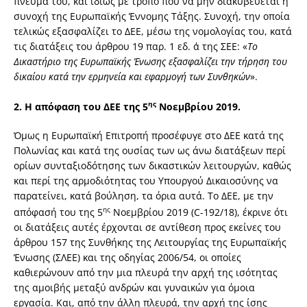
πνεύμα του, και ιδίως με τρόπο που να μην διακυβεύεται η
συνοχή της Ευρωπαϊκής Έννομης Τάξης. Συνοχή, την οποία
τελικώς εξασφαλίζει το ΔΕΕ, μέσω της νομολογίας του, κατά
τις διατάξεις του άρθρου 19 παρ. 1 εδ. α΄ της ΣΕΕ: «
Το
Δικαστήριο της Ευρωπαϊκής Ένωσης εξασφαλίζει την τήρηση του
δικαίου κατά την ερμηνεία και εφαρμογή των Συνθηκών
».
ης
2.
Η απόφαση του ΔΕΕ της 5
Νοεμβρίου 2019.
Όμως η Ευρωπαϊκή Επιτροπή προσέφυγε στο ΔΕΕ κατά της
Πολωνίας και κατά της ουσίας των ως άνω διατάξεων περί
ορίων συνταξιοδότησης των δικαστικών λειτουργών, καθώς
και περί της αρμοδιότητας του Υπουργού Δικαιοσύνης να
παρατείνει, κατά βούληση, τα όρια αυτά. Το ΔΕΕ, με την
ης
απόφασή του της 5
Νοεμβρίου 2019 (C-192/18), έκρινε ότι
οι διατάξεις αυτές έρχονται σε αντίθεση προς εκείνες του
άρθρου 157 της Συνθήκης της Λειτουργίας της Ευρωπαϊκής
Ένωσης (ΣΛΕΕ) και της οδηγίας 2006/54, οι οποίες
καθιερώνουν από την μια πλευρά την αρχή της ισότητας
της αμοιβής μεταξύ ανδρών και γυναικών για όμοια
εργασία. Και, από την άλλη πλευρά, την αρχή της ίσης