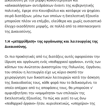
Δικαιοσύνη με την μορφή καθυστερήσεων και
«
αδικαιολόγητων
» αντιδράσεων έναντι της κυβερνητικής
πολιτικής, έφερε στο Κοινοβούλιο και κατάφερε να ψηφίσει
σειρά διατάξεων, μέσω των οποίων η Εκτελεστική Εξουσία
μπορούσε πλέον να επέμβει, ελεύθερα και χωρίς ουσιαστικό
έλεγχο οιασδήποτε μορφής, σε πολλά από τα
interna
corporis
της Δικαιοσύνης.
1.
Η «
μεταρρύθμιση
» της οργάνωσης και λειτουργίας της
Δικαιοσύνης.
Οι πιο προκλητικές από τις διατάξεις αυτές αφορούσαν την
ίδρυση και οργάνωση ενός «
πειθαρχικού
οργάνου
», εντός των
κόλπων του Ανώτατου Δικαστηρίου της Πολωνίας. Οργάνου,
του οποίου η λειτουργία είχε ως κύριο σκοπό την
χειραγώγηση των δικαστικών λειτουργών κατά την άσκηση
της δικαιοδοσίας τους, κάθε φορά που το δεδικασμένο, το
οποίο απέρρεε από τις αποφάσεις τους, θα μπορούσε ν’
αμφισβητήσει την «
νομιμότητα
» των επιλογών της
Εκτελεστικής Εξουσίας. Το πώς και γιατί το ως άνω
«
πειθαρχικό
όργανο»
ήταν, κυριολεκτικώς, «
υποχείριο
» της