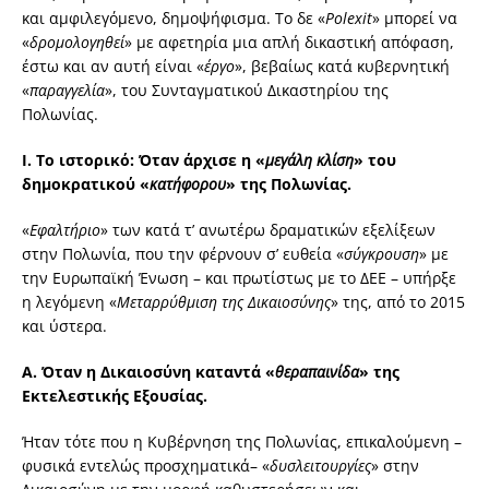
και αμφιλεγόμενο, δημοψήφισμα. Το δε «
Polexit
» μπορεί να
«
δρομολογηθεί
» με αφετηρία μια απλή δικαστική απόφαση,
έστω και αν αυτή είναι «
έργο
», βεβαίως κατά κυβερνητική
«
παραγγελία
», του Συνταγματικού Δικαστηρίου της
Πολωνίας.
Ι.
Το ιστορικό: Όταν άρχισε η «
μεγάλη κλίση
» του
δημοκρατικού «
κατήφορου
» της Πολωνίας.
«
Εφαλτήριο
» των κατά τ’ ανωτέρω δραματικών εξελίξεων
στην Πολωνία, που την φέρνουν σ’ ευθεία «
σύγκρουση
» με
την Ευρωπαϊκή Ένωση – και πρωτίστως με το ΔΕΕ – υπήρξε
η λεγόμενη «
Μεταρρύθμιση της Δικαιοσύνης
» της, από το 2015
και ύστερα.
Α.
Όταν η Δικαιοσύνη καταντά «
θεραπαινίδα
» της
Εκτελεστικής Εξουσίας.
Ήταν τότε που η Κυβέρνηση της Πολωνίας, επικαλούμενη –
φυσικά εντελώς προσχηματικά– «
δυσλειτουργίες
» στην