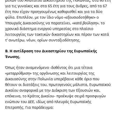
μελών του Ανώτατου Δικαστηρίου της Πολωνίας, στα 60 έτη
για τις γυναίκες και στα 65 έτη για τους άνδρες, από τα 67
έτη που είχαν προηγουμένως καθορισθεί και για τα δύο
φύλα. Επιπλέον, με τον ίδιο νόμο «
εξουσιοδοτήθηκε
» ο
Υπουργός Δικαιοσύνης να παρατείνει, «
κατά βούληση
», το
χρονικό διάστημα ενεργού υπηρεσίας στο πλαίσιο
λειτουργίας των τακτικών δικαστηρίων και πέραν των κατά
τ’ ανωτέρω, νέων, ορίων συνταξιοδότησης.
Β.
Η αντίδραση του Δικαστηρίου της Ευρωπαϊκής
Ένωσης.
Όπως ήταν αναμενόμενο -δοθέντος ότι μια τέτοια
«
μεταρρύθμιση
» της οργάνωσης και λειτουργίας της
Δικαιοσύνης στην Πολωνία υπερέβαινε κάθε όριο που
θέτουν οι διατάξεις του, πρωτογενούς μάλιστα, Ευρωπαϊκού
Δικαίου αναφορικά με την Διάκριση των Εξουσιών και,
επέκεινα, το Κράτος Δικαίου- προέκυψε σειρά προσφυγών
ενώπιον του ΔΕΕ, ιδίως από πλευράς Ευρωπαϊκής
Επιτροπής. Για παράδειγμα: