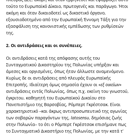
τούτο το Ευρωπαϊκό Δίκαιο, πρωτογενές και παράγωγο. Ήτοι
ακόμη και όταν δικαιοδοτεί ως δικαστικό όργανο,
εξουσιοδοτημένο από την Ευρωπαϊκή Έννομη Τάξη για την
εξασφάλιση της κανονιστικής εμπέδωσης των ρυθμίσεών
της.
2.
Οι αντιδράσεις και οι συνέπειες.
Οι αντιδράσεις κατά της απόφασης αυτής του
Συνταγματικού Δικαστηρίου της Πολωνίας υπήρξαν και
άμεσες και οργισμένες, όπως ήταν άλλωστε αναμενόμενο.
Κυρίως δε οι αντιδράσεις από πλευράς Ευρωπαϊκής
Επιτροπής. Ιδιαίτερη όμως σημασία έχουν οι «
εξ
οικείων
»
αντιδράσεις εντός Πολωνίας, όπως π.χ. εκείνη του γνωστού,
έγκριτου, καθηγητή του Ευρωπαϊκού Δικαίου στο
Πανεπιστήμιο της Βαρσοβίας, Ρόμπερτ Γκρέστσακ. Είναι
χαρακτηριστικό –και άκρως αντιπροσωπευτικό της αγωνίας
των σοβαρών παραγόντων της,
lato
sensu
, δημόσιας ζωής
στην Πολωνία– το ότι ο Ρόμπερτ Γκρέστσακ επισήμανε πως
το Συνταγματικό Δικαστήριο της Πολωνίας, με την κατά τ’