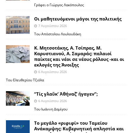
Γράφει ο Γιώργος Λακόπουλος
Οι μαθητευόμενοι μάγοι της πολιτικής
7 Αυγούστου 2026
Του Απόστολου Λουλουδάκη
Κ. Μητσοτάκης, Α. Τσίπρας, Μ.
Καρυστιανού, Α. Σαμαράς: παλαιοί
παίκτες και νέοι σε νέους ρόλους -και οι
εκλογές της Άνοιξης
6 Αυγούστου 2026
Του Ελευθερίου Τζιόλα
“Τίς γλαῦκ’ Ἀθήναζ’ ἤγαγεν”;
6 Αυγούστου 2026
Του Ιωάννη Δαμίγου
Το μεγάλο «ριφιφί» του Ταμείου
Ανάκαμψης: Κυβερνητική απληστία και