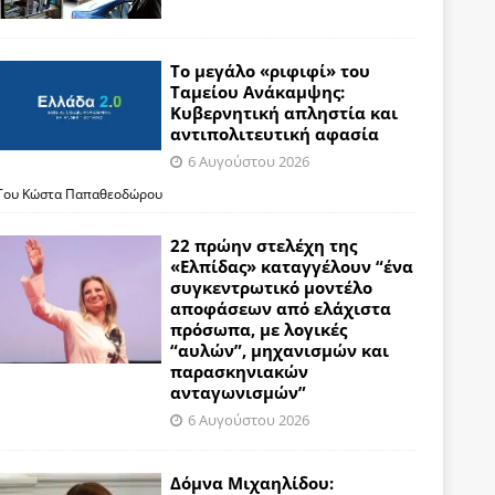
Το μεγάλο «ριφιφί» του
Ταμείου Ανάκαμψης:
Κυβερνητική απληστία και
αντιπολιτευτική αφασία
6 Αυγούστου 2026
Του Κώστα Παπαθεοδώρου
22 πρώην στελέχη της
«Ελπίδας» καταγγέλουν “ένα
συγκεντρωτικό μοντέλο
αποφάσεων από ελάχιστα
πρόσωπα, με λογικές
“αυλών”, μηχανισμών και
παρασκηνιακών
ανταγωνισμών”
6 Αυγούστου 2026
Δόμνα Μιχαηλίδου: