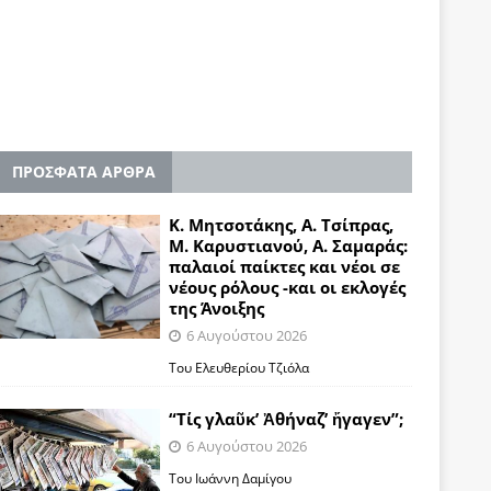
ΠΡΟΣΦΑΤΑ ΑΡΘΡΑ
Κ. Μητσοτάκης, Α. Τσίπρας,
Μ. Καρυστιανού, Α. Σαμαράς:
παλαιοί παίκτες και νέοι σε
νέους ρόλους -και οι εκλογές
της Άνοιξης
6 Αυγούστου 2026
Του Ελευθερίου Τζιόλα
“Τίς γλαῦκ’ Ἀθήναζ’ ἤγαγεν”;
6 Αυγούστου 2026
Του Ιωάννη Δαμίγου