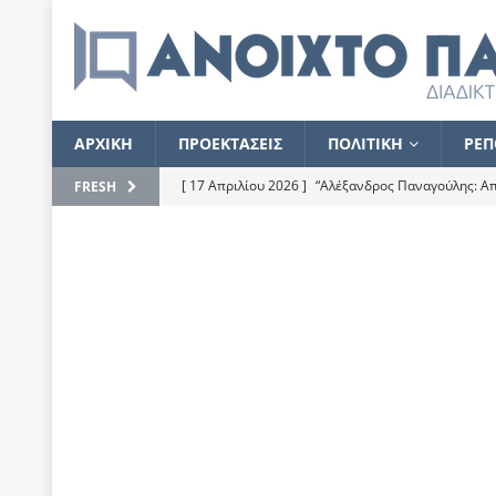
ΑΡΧΙΚΗ
ΠΡΟΕΚΤΑΣΕΙΣ
ΠΟΛΙΤΙΚΗ
ΡΕΠ
[ 17 Απριλίου 2026 ]
“Αλέξανδρος Παναγούλης: Απε
FRESH
του
ΕΠΙΛΟΓΕΣ
[ 17 Φεβρουαρίου 2026 ]
Απορίες και η απορία γι
[ 7 Νοεμβρίου 2022 ]
Kυρ. Μητσοτάκης: “Ουδέποτε
χειρίζεται το λογισμικό Predator”
ΡΕΠΟΡΤΑΖ
[ 21 Ιουλίου 2021 ]
Το Ανοιχτό Παράθυρο ευχαρισ
[ 15 Σεπτεμβρίου 2020 ]
Το εκκρεμές της οικονομ
[ 14 Ιουλίου 2020 ]
Κ. Καραμανλής: Κασσάνδρα
[ 4 Ιουλίου 2020 ]
Το σκληρό φθινόπωρο και το δ