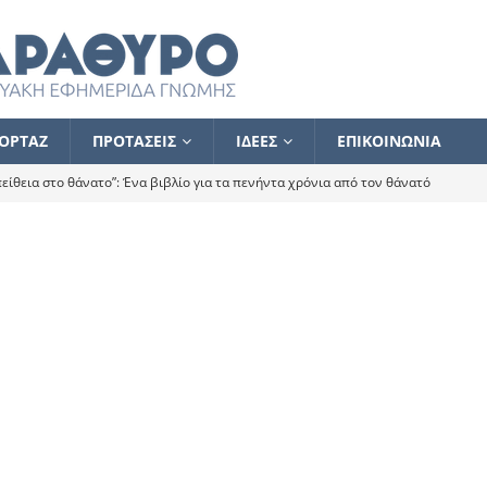
ΟΡΤΑΖ
ΠΡΟΤΑΣΕΙΣ
ΙΔΕΕΣ
ΕΠΙΚΟΙΝΩΝΙΑ
ίθεια στο θάνατο”: Ένα βιβλίο για τα πενήντα χρόνια από τον θάνατό
α το ποιος κοροϊδεύει ποιον Αλέξη
ΑΝΑΓΝΩΣΕΙΣ
 ισχυρίστηκα ότι δεν υπάρχει παρακολούθηση και κέντρο το οποίο
τεί θερμά όσους σπεύδουν να το ενισχύσουν – Συνεχίζουμε
FLASH
ίας θα κινηθεί στην αντίθετη κατεύθυνση
ΑΝΑΓΝΩΣΕΙΣ
ΠΡΟΣΩΠΟΓΡΑΦΙΕΣ
ίλημμα των εκλογών
ΑΝΑΓΝΩΣΕΙΣ