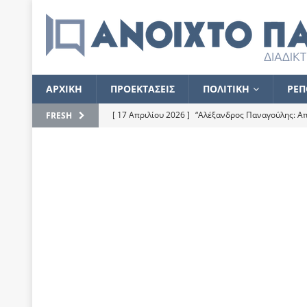
ΑΡΧΙΚΗ
ΠΡΟΕΚΤΑΣΕΙΣ
ΠΟΛΙΤΙΚΗ
ΡΕΠ
[ 17 Απριλίου 2026 ]
“Αλέξανδρος Παναγούλης: Απε
FRESH
του
ΕΠΙΛΟΓΕΣ
[ 17 Φεβρουαρίου 2026 ]
Απορίες και η απορία γι
[ 7 Νοεμβρίου 2022 ]
Kυρ. Μητσοτάκης: “Ουδέποτε
χειρίζεται το λογισμικό Predator”
ΡΕΠΟΡΤΑΖ
[ 21 Ιουλίου 2021 ]
Το Ανοιχτό Παράθυρο ευχαρισ
[ 15 Σεπτεμβρίου 2020 ]
Το εκκρεμές της οικονομ
[ 14 Ιουλίου 2020 ]
Κ. Καραμανλής: Κασσάνδρα
[ 4 Ιουλίου 2020 ]
Το σκληρό φθινόπωρο και το δ