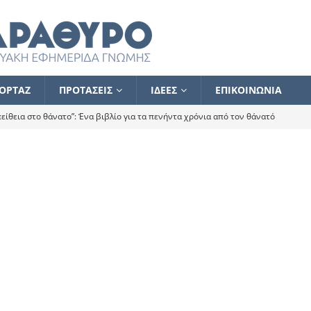
ΟΡΤΑΖ
ΠΡΟΤΑΣΕΙΣ
ΙΔΕΕΣ
ΕΠΙΚΟΙΝΩΝΙΑ
ίθεια στο θάνατο”: Ένα βιβλίο για τα πενήντα χρόνια από τον θάνατό
α το ποιος κοροϊδεύει ποιον Αλέξη
ΑΝΑΓΝΩΣΕΙΣ
 ισχυρίστηκα ότι δεν υπάρχει παρακολούθηση και κέντρο το οποίο
τεί θερμά όσους σπεύδουν να το ενισχύσουν – Συνεχίζουμε
FLASH
ίας θα κινηθεί στην αντίθετη κατεύθυνση
ΑΝΑΓΝΩΣΕΙΣ
ΠΡΟΣΩΠΟΓΡΑΦΙΕΣ
ίλημμα των εκλογών
ΑΝΑΓΝΩΣΕΙΣ