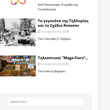
Από Geoeurope: H ομάδα της
Γεωπολιτικής
Τα γεγονότα της Τηλλυρίας
και το Σχέδιο Άτσεσον
4 Αυγούστου 2026
Toυ Γιαννάκη Λ. Ομήρου
Tηλεοπτικοί “Mega-Fiers”…
4 Αυγούστου 2026
Toυ Ιωάννη Δαμίγου