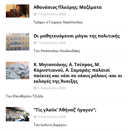
Αθανάσιος Πλεύρης: Μαζέματα
7 Αυγούστου 2026
Γράφει ο Γιώργος Λακόπουλος
Οι μαθητευόμενοι μάγοι της πολιτικής
7 Αυγούστου 2026
Του Απόστολου Λουλουδάκη
Κ. Μητσοτάκης, Α. Τσίπρας, Μ.
Καρυστιανού, Α. Σαμαράς: παλαιοί
παίκτες και νέοι σε νέους ρόλους -και οι
εκλογές της Άνοιξης
6 Αυγούστου 2026
Του Ελευθερίου Τζιόλα
“Τίς γλαῦκ’ Ἀθήναζ’ ἤγαγεν”;
6 Αυγούστου 2026
Του Ιωάννη Δαμίγου