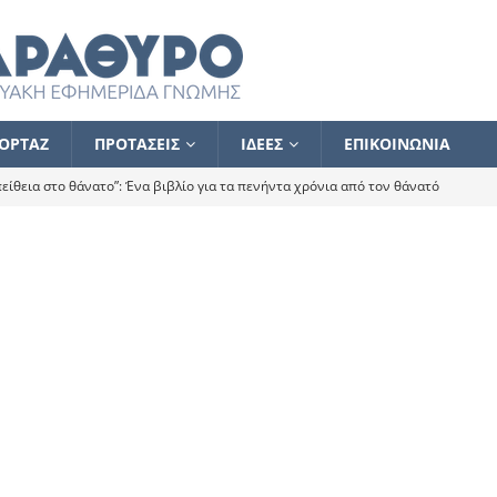
ΟΡΤΑΖ
ΠΡΟΤΑΣΕΙΣ
ΙΔΕΕΣ
ΕΠΙΚΟΙΝΩΝΙΑ
ίθεια στο θάνατο”: Ένα βιβλίο για τα πενήντα χρόνια από τον θάνατό
α το ποιος κοροϊδεύει ποιον Αλέξη
ΑΝΑΓΝΩΣΕΙΣ
 ισχυρίστηκα ότι δεν υπάρχει παρακολούθηση και κέντρο το οποίο
τεί θερμά όσους σπεύδουν να το ενισχύσουν – Συνεχίζουμε
FLASH
ίας θα κινηθεί στην αντίθετη κατεύθυνση
ΑΝΑΓΝΩΣΕΙΣ
ΠΡΟΣΩΠΟΓΡΑΦΙΕΣ
ίλημμα των εκλογών
ΑΝΑΓΝΩΣΕΙΣ