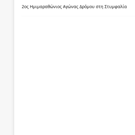
[ 3 Αυγούστου 2026 ]
ΠΑΣΟΚ ή ΕΛ.ΑΣ.; Γιατί η μά
2ος Ημιμαραθώνιος Αγώνας Δρόμου στη Στυμφαλία
των δύο κομμάτων και όχι Ανδρουλάκη -Τσίπρα.
[ 3 Αυγούστου 2026 ]
Η τραγωδία της δημοκρατική
μπορούν να φέρουν την αλλαγή
ΠΡΟΕΚΤΑΣΕΙΣ
[ 3 Αυγούστου 2026 ]
Γιατί λιγοστεύουν «τα χρόνι
εμβληματικό «Πολίτη Κέιν»
ΠΑΡΕΜΒΑΣΕΙΣ
[ 3 Αυγούστου 2026 ]
Το Νομικό DNA του Υπερταμ
[ 3 Αυγούστου 2026 ]
Το γάλλιο και η γεωπολιτική