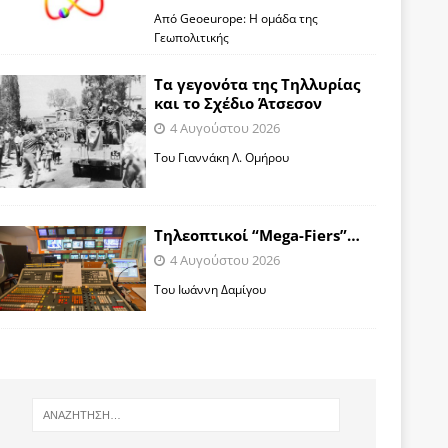
Από Geoeurope: H ομάδα της
Γεωπολιτικής
Τα γεγονότα της Τηλλυρίας
και το Σχέδιο Άτσεσον
4 Αυγούστου 2026
Toυ Γιαννάκη Λ. Ομήρου
Tηλεοπτικοί “Mega-Fiers”…
4 Αυγούστου 2026
Toυ Ιωάννη Δαμίγου