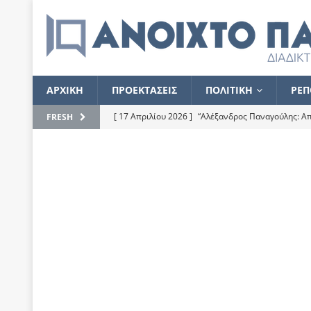
ΑΡΧΙΚΗ
ΠΡΟΕΚΤΑΣΕΙΣ
ΠΟΛΙΤΙΚΗ
ΡΕΠ
[ 17 Απριλίου 2026 ]
“Αλέξανδρος Παναγούλης: Απε
FRESH
του
ΕΠΙΛΟΓΕΣ
[ 17 Φεβρουαρίου 2026 ]
Απορίες και η απορία γι
[ 7 Νοεμβρίου 2022 ]
Kυρ. Μητσοτάκης: “Ουδέποτε
χειρίζεται το λογισμικό Predator”
ΡΕΠΟΡΤΑΖ
[ 21 Ιουλίου 2021 ]
Το Ανοιχτό Παράθυρο ευχαρισ
[ 15 Σεπτεμβρίου 2020 ]
Το εκκρεμές της οικονομ
[ 14 Ιουλίου 2020 ]
Κ. Καραμανλής: Κασσάνδρα
[ 4 Ιουλίου 2020 ]
Το σκληρό φθινόπωρο και το δ