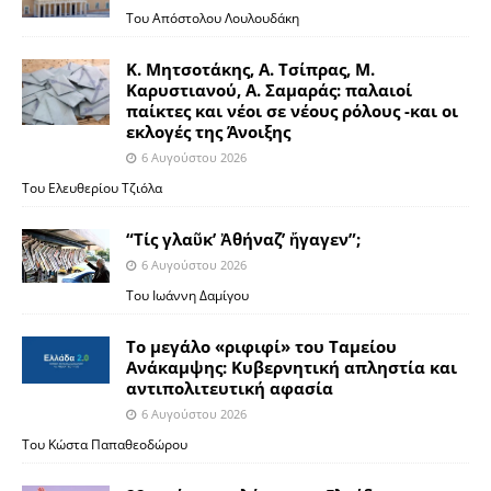
Του Απόστολου Λουλουδάκη
Κ. Μητσοτάκης, Α. Τσίπρας, Μ.
Καρυστιανού, Α. Σαμαράς: παλαιοί
παίκτες και νέοι σε νέους ρόλους -και οι
εκλογές της Άνοιξης
6 Αυγούστου 2026
Του Ελευθερίου Τζιόλα
“Τίς γλαῦκ’ Ἀθήναζ’ ἤγαγεν”;
6 Αυγούστου 2026
Του Ιωάννη Δαμίγου
Το μεγάλο «ριφιφί» του Ταμείου
Ανάκαμψης: Κυβερνητική απληστία και
αντιπολιτευτική αφασία
6 Αυγούστου 2026
Του Κώστα Παπαθεοδώρου