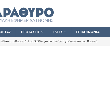
ΟΡΤΑΖ
ΠΡΟΤΑΣΕΙΣ
ΙΔΕΕΣ
ΕΠΙΚΟΙΝΩΝΙΑ
ίθεια στο θάνατο”: Ένα βιβλίο για τα πενήντα χρόνια από τον θάνατό
α το ποιος κοροϊδεύει ποιον Αλέξη
ΑΝΑΓΝΩΣΕΙΣ
 ισχυρίστηκα ότι δεν υπάρχει παρακολούθηση και κέντρο το οποίο
τεί θερμά όσους σπεύδουν να το ενισχύσουν – Συνεχίζουμε
FLASH
ίας θα κινηθεί στην αντίθετη κατεύθυνση
ΑΝΑΓΝΩΣΕΙΣ
ΠΡΟΣΩΠΟΓΡΑΦΙΕΣ
ίλημμα των εκλογών
ΑΝΑΓΝΩΣΕΙΣ