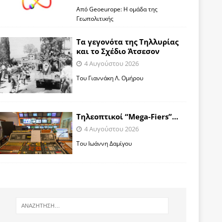
Από Geoeurope: H ομάδα της
Γεωπολιτικής
Τα γεγονότα της Τηλλυρίας
και το Σχέδιο Άτσεσον
4 Αυγούστου 2026
Toυ Γιαννάκη Λ. Ομήρου
Tηλεοπτικοί “Mega-Fiers”…
4 Αυγούστου 2026
Toυ Ιωάννη Δαμίγου