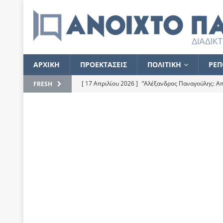
ΑΡΧΙΚΗ
ΠΡΟΕΚΤΑΣΕΙΣ
ΠΟΛΙΤΙΚΗ
ΡΕΠ
[ 17 Απριλίου 2026 ]
“Αλέξανδρος Παναγούλης: Απε
FRESH
του
ΕΠΙΛΟΓΕΣ
[ 17 Φεβρουαρίου 2026 ]
Απορίες και η απορία γι
[ 7 Νοεμβρίου 2022 ]
Kυρ. Μητσοτάκης: “Ουδέποτε
χειρίζεται το λογισμικό Predator”
ΡΕΠΟΡΤΑΖ
[ 21 Ιουλίου 2021 ]
Το Ανοιχτό Παράθυρο ευχαρισ
[ 15 Σεπτεμβρίου 2020 ]
Το εκκρεμές της οικονομ
[ 14 Ιουλίου 2020 ]
Κ. Καραμανλής: Κασσάνδρα
[ 4 Ιουλίου 2020 ]
Το σκληρό φθινόπωρο και το δ