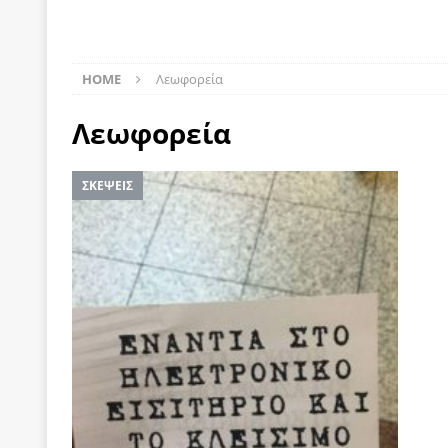
[ 22 Μαΐου 2020 ]
Μακάριος Λαζαρίδης: Έργο!
Π
[ 5 Αυγούστου 2026 ]
Κυριάκος Μητσοτάκης: Αναλ
HOME
Λεωφορεία
[ 4 Αυγούστου 2026 ]
Θα ανήκεις όπου ανήκει το 
Λεωφορεία
[ 4 Αυγούστου 2026 ]
Η γενεαλογία του φασισμού
ΠΑΡΕΜΒΑΣΕΙΣ
ΣΚΕΨΕΙΣ
[ 4 Αυγούστου 2026 ]
Εφημερίδα «Εστία»: Όταν η 
[ 4 Αυγούστου 2026 ]
Η συμφωνία πυρηνικής συν
[ 4 Αυγούστου 2026 ]
Τα γεγονότα της Τηλλυρίας 
[ 4 Αυγούστου 2026 ]
Tηλεοπτικοί “Mega-Fiers”…
[ 4 Αυγούστου 2026 ]
Κώστας Τσουκαλάς: Αντιπολ
[ 4 Αυγούστου 2026 ]
Ο Ιωάννης Μεταξάς και η 4
δικτάτορας
ΕΠΙΛΟΓΕΣ
[ 3 Αυγούστου 2026 ]
Η ελευθεροτυπία δεν απειλε