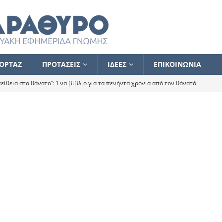
ΟΡΤΑΖ
ΠΡΟΤΑΣΕΙΣ
ΙΔΕΕΣ
ΕΠΙΚΟΙΝΩΝΙΑ
ίθεια στο θάνατο”: Ένα βιβλίο για τα πενήντα χρόνια από τον θάνατό
α το ποιος κοροϊδεύει ποιον Αλέξη
ΑΝΑΓΝΩΣΕΙΣ
 ισχυρίστηκα ότι δεν υπάρχει παρακολούθηση και κέντρο το οποίο
τεί θερμά όσους σπεύδουν να το ενισχύσουν – Συνεχίζουμε
FLASH
ίας θα κινηθεί στην αντίθετη κατεύθυνση
ΑΝΑΓΝΩΣΕΙΣ
ΠΡΟΣΩΠΟΓΡΑΦΙΕΣ
ίλημμα των εκλογών
ΑΝΑΓΝΩΣΕΙΣ