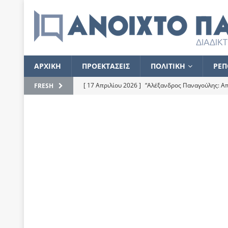
ΑΡΧΙΚΗ
ΠΡΟΕΚΤΑΣΕΙΣ
ΠΟΛΙΤΙΚΗ
ΡΕΠ
[ 17 Απριλίου 2026 ]
“Αλέξανδρος Παναγούλης: Απε
FRESH
του
ΕΠΙΛΟΓΕΣ
[ 17 Φεβρουαρίου 2026 ]
Απορίες και η απορία γι
[ 7 Νοεμβρίου 2022 ]
Kυρ. Μητσοτάκης: “Ουδέποτε
χειρίζεται το λογισμικό Predator”
ΡΕΠΟΡΤΑΖ
[ 21 Ιουλίου 2021 ]
Το Ανοιχτό Παράθυρο ευχαρισ
[ 15 Σεπτεμβρίου 2020 ]
Το εκκρεμές της οικονομ
[ 14 Ιουλίου 2020 ]
Κ. Καραμανλής: Κασσάνδρα
[ 4 Ιουλίου 2020 ]
Το σκληρό φθινόπωρο και το δ