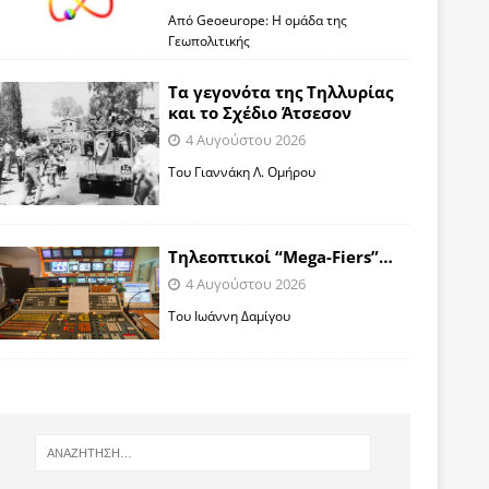
Από Geoeurope: H ομάδα της
Γεωπολιτικής
Τα γεγονότα της Τηλλυρίας
και το Σχέδιο Άτσεσον
4 Αυγούστου 2026
Toυ Γιαννάκη Λ. Ομήρου
Tηλεοπτικοί “Mega-Fiers”…
4 Αυγούστου 2026
Toυ Ιωάννη Δαμίγου