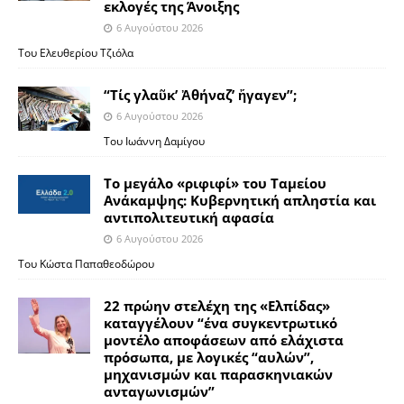
εκλογές της Άνοιξης
6 Αυγούστου 2026
Του Ελευθερίου Τζιόλα
“Τίς γλαῦκ’ Ἀθήναζ’ ἤγαγεν”;
6 Αυγούστου 2026
Του Ιωάννη Δαμίγου
Το μεγάλο «ριφιφί» του Ταμείου
Ανάκαμψης: Κυβερνητική απληστία και
αντιπολιτευτική αφασία
6 Αυγούστου 2026
Του Κώστα Παπαθεοδώρου
22 πρώην στελέχη της «Ελπίδας»
καταγγέλουν “ένα συγκεντρωτικό
μοντέλο αποφάσεων από ελάχιστα
πρόσωπα, με λογικές “αυλών”,
μηχανισμών και παρασκηνιακών
ανταγωνισμών”