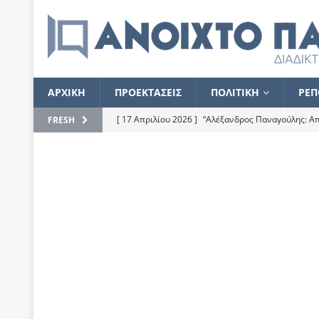
ΑΡΧΙΚΗ
ΠΡΟΕΚΤΑΣΕΙΣ
ΠΟΛΙΤΙΚΗ
ΡΕΠ
[ 17 Απριλίου 2026 ]
“Αλέξανδρος Παναγούλης: Απε
FRESH
του
ΕΠΙΛΟΓΕΣ
[ 17 Φεβρουαρίου 2026 ]
Απορίες και η απορία γι
[ 7 Νοεμβρίου 2022 ]
Kυρ. Μητσοτάκης: “Ουδέποτε
χειρίζεται το λογισμικό Predator”
ΡΕΠΟΡΤΑΖ
[ 21 Ιουλίου 2021 ]
Το Ανοιχτό Παράθυρο ευχαρισ
[ 15 Σεπτεμβρίου 2020 ]
Το εκκρεμές της οικονομ
[ 14 Ιουλίου 2020 ]
Κ. Καραμανλής: Κασσάνδρα
[ 4 Ιουλίου 2020 ]
Το σκληρό φθινόπωρο και το δ