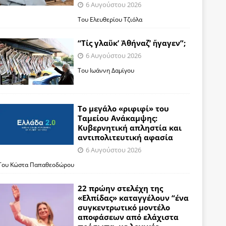
6 Αυγούστου 2026
Του Ελευθερίου Τζιόλα
“Τίς γλαῦκ’ Ἀθήναζ’ ἤγαγεν”;
6 Αυγούστου 2026
Του Ιωάννη Δαμίγου
Το μεγάλο «ριφιφί» του
Ταμείου Ανάκαμψης:
Κυβερνητική απληστία και
αντιπολιτευτική αφασία
6 Αυγούστου 2026
Του Κώστα Παπαθεοδώρου
22 πρώην στελέχη της
«Ελπίδας» καταγγέλουν “ένα
συγκεντρωτικό μοντέλο
αποφάσεων από ελάχιστα