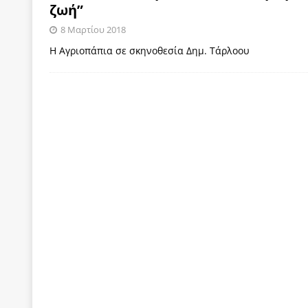
ζωή”
[ 4 Αυγούστου 2026 ]
Η γενεαλογία του φασισμού
8 Μαρτίου 2018
ΠΑΡΕΜΒΑΣΕΙΣ
Η Αγριοπάπια σε σκηνοθεσία Δημ. Τάρλοου
[ 4 Αυγούστου 2026 ]
Εφημερίδα «Εστία»: Όταν η 
[ 4 Αυγούστου 2026 ]
Η συμφωνία πυρηνικής συν
[ 4 Αυγούστου 2026 ]
Τα γεγονότα της Τηλλυρίας 
[ 4 Αυγούστου 2026 ]
Tηλεοπτικοί “Mega-Fiers”…
[ 4 Αυγούστου 2026 ]
Κώστας Τσουκαλάς: Αντιπολ