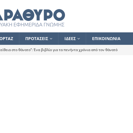
ΟΡΤΑΖ
ΠΡΟΤΑΣΕΙΣ
ΙΔΕΕΣ
ΕΠΙΚΟΙΝΩΝΙΑ
ίθεια στο θάνατο”: Ένα βιβλίο για τα πενήντα χρόνια από τον θάνατό
α το ποιος κοροϊδεύει ποιον Αλέξη
ΑΝΑΓΝΩΣΕΙΣ
 ισχυρίστηκα ότι δεν υπάρχει παρακολούθηση και κέντρο το οποίο
τεί θερμά όσους σπεύδουν να το ενισχύσουν – Συνεχίζουμε
FLASH
ίας θα κινηθεί στην αντίθετη κατεύθυνση
ΑΝΑΓΝΩΣΕΙΣ
ΠΡΟΣΩΠΟΓΡΑΦΙΕΣ
ίλημμα των εκλογών
ΑΝΑΓΝΩΣΕΙΣ