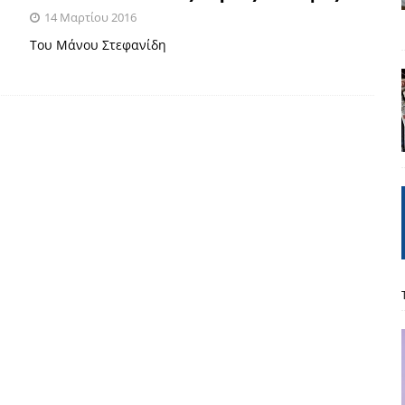
14 Μαρτίου 2016
: από τον Αντιδιαφωτισμό στον ψηφιακό Κοινωνικό Δαρβινισμό
Του Μάνου Στεφανίδη
δημοσιογραφία βάζει τα χέρια της και βγάζει τα μάτια της
ΑΠΟΨΕΙΣ
εργασίας ΗΠΑ-Σαουδικής Αραβίας
ΑΠΟΨΕΙΣ
και το Σχέδιο Άτσεσον
ΑΠΟΨΕΙΣ
ΑΠΟΨΕΙΣ
ίτευση
ΠΡΟΒΟΛΕΣ