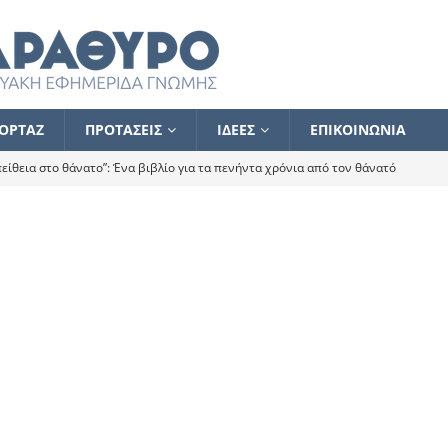
ΟΡΤΑΖ
ΠΡΟΤΑΣΕΙΣ
ΙΔΕΕΣ
ΕΠΙΚΟΙΝΩΝΙΑ
ίθεια στο θάνατο”: Ένα βιβλίο για τα πενήντα χρόνια από τον θάνατό
α το ποιος κοροϊδεύει ποιον Αλέξη
ΑΝΑΓΝΩΣΕΙΣ
 ισχυρίστηκα ότι δεν υπάρχει παρακολούθηση και κέντρο το οποίο
τεί θερμά όσους σπεύδουν να το ενισχύσουν – Συνεχίζουμε
FLASH
ίας θα κινηθεί στην αντίθετη κατεύθυνση
ΑΝΑΓΝΩΣΕΙΣ
ΠΡΟΣΩΠΟΓΡΑΦΙΕΣ
ίλημμα των εκλογών
ΑΝΑΓΝΩΣΕΙΣ