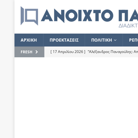
ΑΡΧΙΚΗ
ΠΡΟΕΚΤΑΣΕΙΣ
ΠΟΛΙΤΙΚΗ
ΡΕΠ
[ 17 Απριλίου 2026 ]
“Αλέξανδρος Παναγούλης: Απε
FRESH
του
ΕΠΙΛΟΓΕΣ
[ 17 Φεβρουαρίου 2026 ]
Απορίες και η απορία γι
[ 7 Νοεμβρίου 2022 ]
Kυρ. Μητσοτάκης: “Ουδέποτε
χειρίζεται το λογισμικό Predator”
ΡΕΠΟΡΤΑΖ
[ 21 Ιουλίου 2021 ]
Το Ανοιχτό Παράθυρο ευχαρισ
[ 15 Σεπτεμβρίου 2020 ]
Το εκκρεμές της οικονομ
[ 14 Ιουλίου 2020 ]
Κ. Καραμανλής: Κασσάνδρα
[ 4 Ιουλίου 2020 ]
Το σκληρό φθινόπωρο και το δ