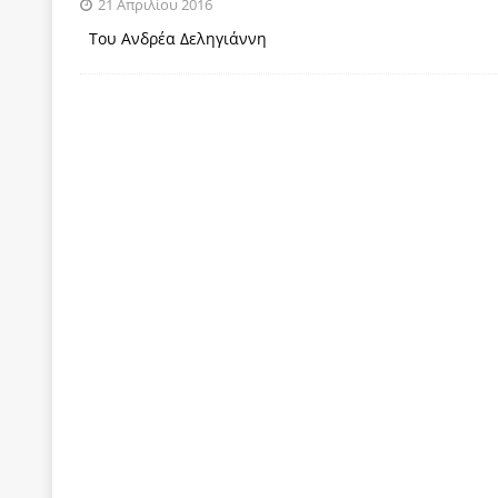
21 Απριλίου 2016
των δύο κομμάτων και όχι Ανδρουλάκη -Τσίπρα.
Του Ανδρέα Δεληγιάννη
[ 3 Αυγούστου 2026 ]
Η τραγωδία της δημοκρατική
μπορούν να φέρουν την αλλαγή
ΠΡΟΕΚΤΑΣΕΙΣ
[ 3 Αυγούστου 2026 ]
Γιατί λιγοστεύουν «τα χρόνι
εμβληματικό «Πολίτη Κέιν»
ΠΑΡΕΜΒΑΣΕΙΣ
[ 3 Αυγούστου 2026 ]
Το Νομικό DNA του Υπερταμ
[ 3 Αυγούστου 2026 ]
Το γάλλιο και η γεωπολιτική
[ 3 Αυγούστου 2026 ]
«Εδοξάσθη κρυπτομένη και 
ΠΑΡΕΜΒΑΣΕΙΣ