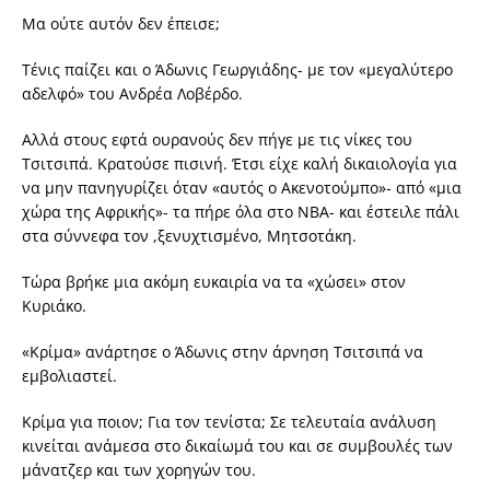
Μα ούτε αυτόν δεν έπεισε;
Τένις παίζει και ο Άδωνις Γεωργιάδης- με τον «μεγαλύτερο
αδελφό» του Ανδρέα Λοβέρδο.
Αλλά στους εφτά ουρανούς δεν πήγε με τις νίκες του
Τσιτσιπά. Κρατούσε πισινή. Έτσι είχε καλή δικαιολογία για
να μην πανηγυρίζει όταν «αυτός ο Ακενοτούμπο»- από «μια
χώρα της Αφρικής»- τα πήρε όλα στο NBA- και έστειλε πάλι
στα σύννεφα τον ,ξενυχτισμένο, Μητσοτάκη.
Τώρα βρήκε μια ακόμη ευκαιρία να τα «χώσει» στον
Κυριάκο.
«Κρίμα» ανάρτησε ο Άδωνις στην άρνηση Τσιτσιπά να
εμβολιαστεί.
Κρίμα για ποιον; Για τον τενίστα; Σε τελευταία ανάλυση
κινείται ανάμεσα στο δικαίωμά του και σε συμβουλές των
μάνατζερ και των χορηγών του.